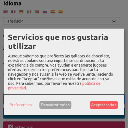
Idioma
Costes de Envío
Servicios que nos gustaría
utilizar
GRATIS *
Consultar Destinos
Aunque sabemos que prefieres las galletas de chocolate,
nuestras cookies son una importante contribución a tu
Tu Carrito (0)
experiencia de compra. Nos ayudan a enseñarte jugosas
ofertas, recuerdan tus preferencias para facilitar tu
El carrito de la compra está vacío
navegación y nos avisan si la web se vuelve lenta. Haciendo
click en "Aceptar" confirmas que estás de acuerdo con su
uso.
Para saber más, por favor lea nuestra
política de
Redes Sociales
privacidad
.
Twitter
Preferencias
Descartar todas
Aceptar todas
Linkedin
Instagram