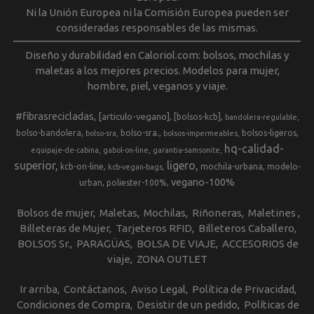
Ni la Unión Europea ni la Comisión Europea pueden ser
consideradas responsables de las mismas.
Diseño y durabilidad en Caloriol.com: bolsos, mochilas y
maletas a los mejores precios. Modelos para mujer,
hombre, piel, veganos y viaje.
#fibrasrecicladas
[articulo-vegano]
[bolsos-kcb]
bandolera-regulable
bolso-bandolera
bolso-sra.
bolsos-ligeros
bolso-sra
bolsos-impermeables
hq-calidad-
equipaje-de-cabina
gabol-on-line
garantia-samsonite
superior
ligero
kcb-on-line
mochila-urbana
modelo-
kcb-vegan-bags
vegano-100%
urban
poliester-100%
Bolsos de mujer
Maletas
Mochilas
Riñoneras
Maletines
Billeteras de Mujer
Tarjeteros RFID
Billeteros Caballero
BOLSOS Sr.
PARAGÜAS
BOLSA DE VIAJE
ACCESORIOS de
viaje
ZONA OUTLET
Ir arriba
Contáctanos
Aviso Legal
Política de Privacidad
Condiciones de Compra
Desistir de un pedido
Políticas de