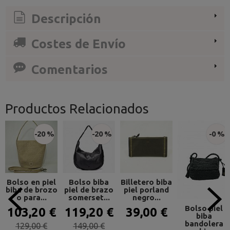
Descripción
Costes de Envío
Comentarios
Productos Relacionados
-20 %
-20 %
-0 %
Bolso en piel
Bolso biba
Billetero biba
biba de brozo
piel de brazo
piel porland
o para...
somerset...
negro...
Bolso piel
103,20 €
119,20 €
39,00 €
biba
bandolera
129,00 €
149,00 €