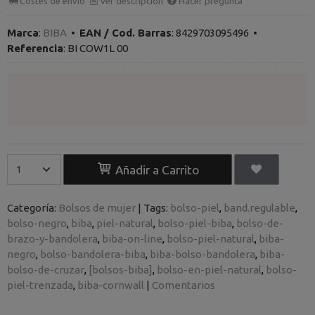
Costes de envío
Ver descripción
Hacer pregunta
Marca
:
BIBA
•
EAN / Cod. Barras
:
8429703095496
•
Referencia
:
BI COW1L 00
Añadir a Carrito
Categoría:
Bolsos de mujer
|
Tags:
bolso-piel
band.regulable
bolso-negro
biba
piel-natural
bolso-piel-biba
bolso-de-
brazo-y-bandolera
biba-on-line
bolso-piel-natural
biba-
negro
bolso-bandolera-biba
biba-bolso-bandolera
biba-
bolso-de-cruzar
[bolsos-biba]
bolso-en-piel-natural
bolso-
piel-trenzada
biba-cornwall
|
Comentarios