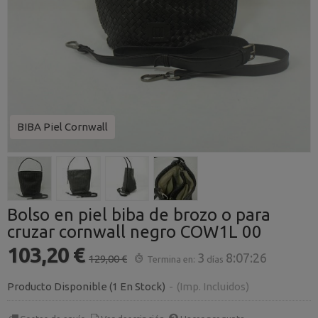
BIBA Piel Cornwall
Bolso en piel biba de brozo o para
cruzar cornwall negro COW1L 00
103,20 €
3
8:07:25
129,00 €
Termina en:
días
Producto Disponible
(1 En Stock)
-
(Imp. Incluidos)