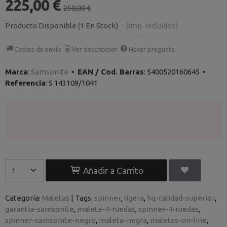
225,00 €
250,00 €
Producto Disponible
(1 En Stock)
-
(Imp. Incluidos)
Costes de envío
Ver descripción
Hacer pregunta
Marca
:
Samsonite
•
EAN / Cod. Barras
:
5400520160645
•
Referencia
:
S 143109/1041
Añadir a Carrito
Categoría:
Maletas
|
Tags:
spinner
ligera
hq-calidad-superior
garantia-samsonite
maleta-4-ruedas
spinner-4-ruedas
spinner-samsonite-negro
maleta-negra
maletas-on-line