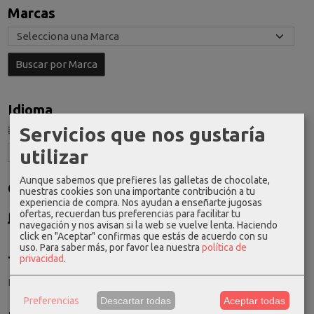
Marcas
Idioma
Servicios que nos gustaría
utilizar
Aunque sabemos que prefieres las galletas de chocolate,
Costes de Envío
nuestras cookies son una importante contribución a tu
experiencia de compra. Nos ayudan a enseñarte jugosas
GRATIS *
ofertas, recuerdan tus preferencias para facilitar tu
Consultar Destinos
navegación y nos avisan si la web se vuelve lenta. Haciendo
click en "Aceptar" confirmas que estás de acuerdo con su
uso.
Para saber más, por favor lea nuestra
política de
privacidad
.
Tu Carrito (0)
El carrito de la compra está vacío
Preferencias
Descartar todas
Aceptar todas