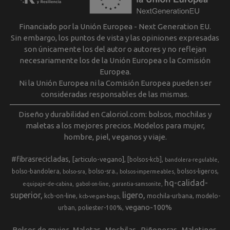
Financiado por la Unión Europea - Next Generation EU.
Sin embargo, los puntos de vista y las opiniones expresadas
son únicamente los del autor o autores y no reflejan
necesariamente los de la Unión Europea o la Comisión
Europea.
Ni la Unión Europea ni la Comisión Europea pueden ser
consideradas responsables de las mismas.
Diseño y durabilidad en Caloriol.com: bolsos, mochilas y
maletas a los mejores precios. Modelos para mujer,
hombre, piel, veganos y viaje.
#fibrasrecicladas
[articulo-vegano]
[bolsos-kcb]
bandolera-regulable
bolso-bandolera
bolso-sra.
bolsos-ligeros
bolso-sra
bolsos-impermeables
hq-calidad-
equipaje-de-cabina
gabol-on-line
garantia-samsonite
superior
ligero
kcb-on-line
mochila-urbana
modelo-
kcb-vegan-bags
vegano-100%
urban
poliester-100%
Bolsos de mujer
Maletas
Mochilas
Riñoneras
Maletines