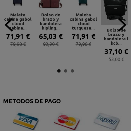
Maleta
Bolso de
Maleta
cabina gabol
brazo y
cabina gabol
cloud
bandolera
cloud
cabina...
kipling...
turquesa...
Bolso de
brazo y
71,91 €
65,03 €
71,91 €
bandolera l
kcb...
79,90 €
92,90 €
79,90 €
37,10 €
53,00 €
METODOS DE PAGO