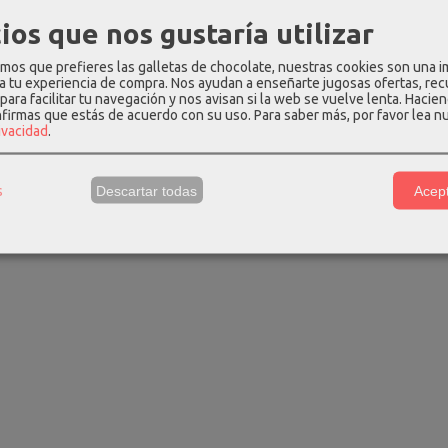
ios que nos gustaría utilizar
os que prefieres las galletas de chocolate, nuestras cookies son una 
 a tu experiencia de compra. Nos ayudan a enseñarte jugosas ofertas, re
para facilitar tu navegación y nos avisan si la web se vuelve lenta. Hacien
nfirmas que estás de acuerdo con su uso.
Para saber más, por favor lea n
rivacidad
.
s
Descartar todas
Acept