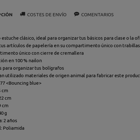
PCIÓN
COSTES DE ENVÍO
COMENTARIOS
estuche clásico, ideal para organizar tus básicos para clase o la of
tus artículos de papelería en su compartimento único con trabillas 
imento único con cierre de cremallera
ión en 100 % nailon
s para organizar tus bolígrafos
an utilizado materiales de origen animal para fabricar este produ
N77 <Bouncing blue>
5 cm
22 cm
9 cm
40 g
a: 2 años
l: Poliamida