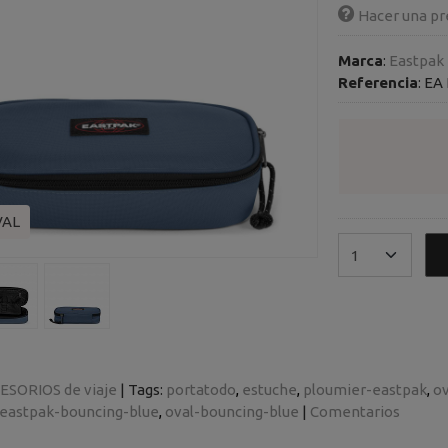
Hacer una pr
Marca
:
Eastpak
Referencia
:
EA 
VAL
ESORIOS de viaje
|
Tags:
portatodo
estuche
ploumier-eastpak
ov
eastpak-bouncing-blue
oval-bouncing-blue
|
Comentarios