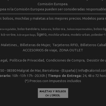
Comisión Europea.
opea ni la Comisión Europea pueden ser consideradas responsable
m: bolsos, mochilas y maletas a los mejores precios. Modelos para m
bolso-bandolera
bolso-sra.
bolsos-li
era-regulable
bolso-sra
bolsos-impermeables
ligero
kcb-on-line
mochila-urbana
modelo-urban
poliester-
kcb-vegan-bags
Maletines
Billeteras de Mujer
Tarjeteros RFID
Billeteros Caba
ACCESORIOS de viaje
ZONA OUTLET
Legal
Política de Privacidad
Condiciones de Compra
Desistir de
, 50 - 08380 Malgrat de Mar, Barcelona - (España) | Info@caloriol.co
orario:
10h -13h 17h -20.30h |
Tiempo de Entrega:
24, 48 o 72 hor
(*) Precios con Impuestos incluidos