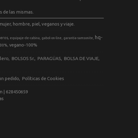
s de las mismas.
ujer, hombre, piel, veganos y viaje.
hq-
geros
equipaje-de-cabina
gabol-on-line
garantia-samsonite
vegano-100%
100%
llero
BOLSOS Sr.
PARAGÜAS
BOLSA DE VIAJE
 un pedido
Políticas de Cookies
m |
628450659
as