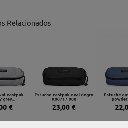
os Relacionados
val eastpak
Estuche eastpak oval negro
Estuche ea
 grey...
K00717 008
powder p
00 €
23,00 €
22,