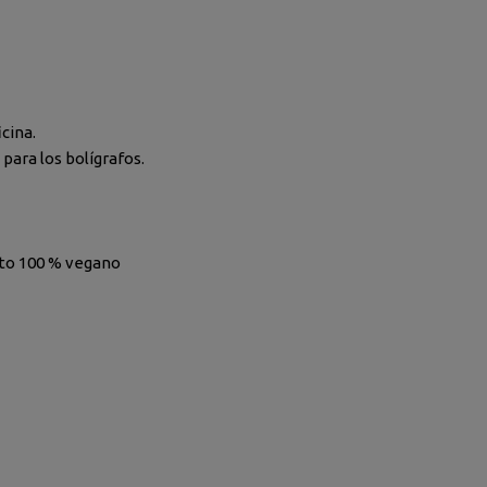
icina.
para los bolígrafos.
cto 100 % vegano