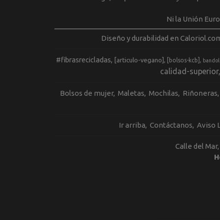
Ni la Unión Eur
Diseño y durabilidad en Caloriol.co
#fibrasrecicladas
[articulo-vegano]
[bolsos-kcb]
bandol
calidad-superior
Bolsos de mujer
Maletas
Mochilas
Riñoneras
Ir arriba
Contáctanos
Aviso 
Calle del Mar
H