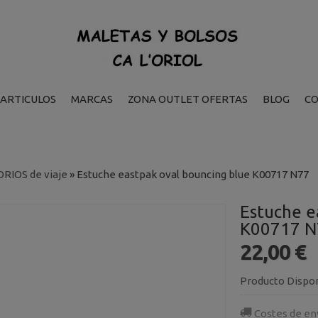
ARTICULOS
MARCAS
ZONA OUTLET OFERTAS
BLOG
C
RIOS de viaje
»
Estuche eastpak oval bouncing blue K00717 N77
Estuche e
K00717 N
22,00 €
Producto Dispo
Costes de en