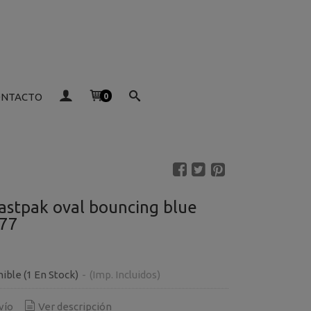
ONTACTO
0
astpak oval bouncing blue
77
nible
(1 En Stock)
-
(Imp. Incluidos)
vío
Ver descripción