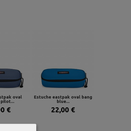
stpak oval
Estuche eastpak oval bang
Estuche eas
ilot...
blue...
gaming gr
00 €
22,00 €
22,0