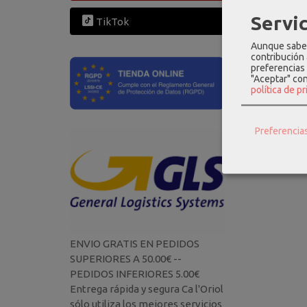
Servic
TikTok
Aunque sabem
contribución
preferencias 
"Aceptar" co
política de p
Preferencia
ENVIO GRATIS EN PEDIDOS
SUPERIORES A 50.00€ --
PEDIDOS INFERIORES 5.00€
Entrega rápida y segura Ca l'Oriol
sólo utiliza los mejores servicios