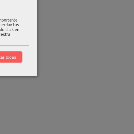
importante
cuerdan tus
do click en
uestra
ar todas