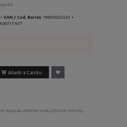
egunta
•
EAN / Cod. Barras
:
196010253533
•
K00717 N77
Añadir a Carrito
al-eastpak
estuche-oval
estuche-colores