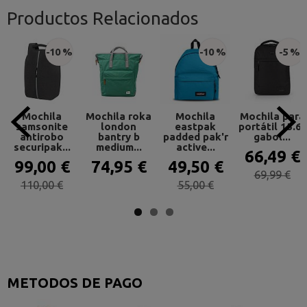
Productos Relacionados
-10 %
-10 %
-5 %
Mochila
Mochila roka
Mochila
Mochila para
samsonite
london
eastpak
portátil 15.6"
antirobo
bantry b
padded pak'r
gabol...
securipak...
medium...
active...
66,49 €
99,00 €
74,95 €
49,50 €
69,99 €
110,00 €
55,00 €
METODOS DE PAGO