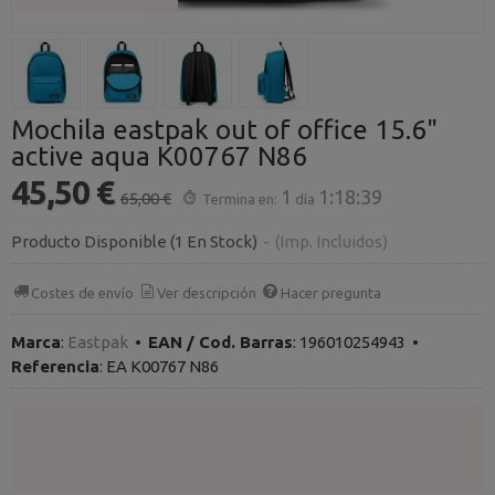
Mochila eastpak out of office 15.6"
active aqua K00767 N86
45,50 €
1
1:18:38
65,00 €
Termina en:
día
Producto Disponible
(1 En Stock)
-
(Imp. Incluidos)
Costes de envío
Ver descripción
Hacer pregunta
Marca
:
Eastpak
•
EAN / Cod. Barras
:
196010254943
•
Referencia
:
EA K00767 N86