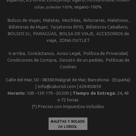
kcb-on-line
mochila-urbana
modelo-
kcb-vegan-bags
vegano-100%
urban
poliester-100%
Bolsos de mujer
Maletas
Mochilas
Riñoneras
Maletines
Billeteras de Mujer
Tarjeteros RFID
Billeteros Caballero
BOLSOS Sr.
PARAGÜAS
BOLSA DE VIAJE
ACCESORIOS de
viaje
ZONA OUTLET
Ir arriba
Contáctanos
Aviso Legal
Política de Privacidad
Condiciones de Compra
Desistir de un pedido
Políticas de
Cookies
Calle del Mar, 50 - 08380 Malgrat de Mar, Barcelona - (España)
| Info@caloriol.com |
628450659
Horario:
10h -13h 17h -20.30h |
Tiempo de Entrega:
24, 48
o 72 horas
(*) Precios con Impuestos incluidos