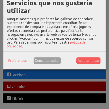
Servicios que nos gustaría
El carrito de la compra está vacío
utilizar
Redes Sociales
Aunque sabemos que prefieres las galletas de chocolate,
nuestras cookies son una importante contribución a tu
experiencia de compra. Nos ayudan a enseñarte jugosas
Twitter
ofertas, recuerdan tus preferencias para facilitar tu
navegación y nos avisan si la web se vuelve lenta. Haciendo
click en "Aceptar" confirmas que estás de acuerdo con su
Linkedin
uso.
Para saber más, por favor lea nuestra
política de
privacidad
.
Instagram
Preferencias
Descartar todas
Aceptar todas
Pinterest
Facebook
Youtube
TikTok