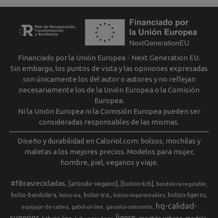
Financiado por la Unión Europea - Next Generation EU.
Sin embargo, los puntos de vista y las opiniones expresadas
son únicamente los del autor o autores y no reflejan
necesariamente los de la Unión Europea o la Comisión
Europea.
Ni la Unión Europea ni la Comisión Europea pueden ser
consideradas responsables de las mismas.
Diseño y durabilidad en Caloriol.com: bolsos, mochilas y
maletas a los mejores precios. Modelos para mujer,
hombre, piel, veganos y viaje.
#fibrasrecicladas
[articulo-vegano]
[bolsos-kcb]
bandolera-regulable
bolso-bandolera
bolso-sra.
bolsos-ligeros
bolso-sra
bolsos-impermeables
hq-calidad-
equipaje-de-cabina
gabol-on-line
garantia-samsonite
superior
ligero