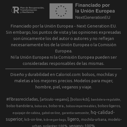
Financiado por la Unión Europea - Next Generation EU.
Sin embargo, los puntos de vista y las opiniones expresadas
son únicamente los del autor o autores y no reflejan
necesariamente los de la Unión Europea o la Comisión
Europea.
Ni la Unión Europea ni la Comisión Europea pueden ser
consideradas responsables de las mismas.
Diseño y durabilidad en Caloriol.com: bolsos, mochilas y
maletas a los mejores precios. Modelos para mujer,
hombre, piel, veganos y viaje.
#fibrasrecicladas
[articulo-vegano]
[bolsos-kcb]
bandolera-regulable
bolso-bandolera
bolso-sra.
bolsos-ligeros
bolso-sra
bolsos-impermeables
hq-calidad-
equipaje-de-cabina
gabol-on-line
garantia-samsonite
superior
ligero
kcb-on-line
mochila-urbana
modelo-
kcb-vegan-bags
vegano-100%
urban
poliester-100%