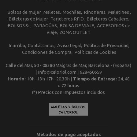
Bolsos de mujer
Maletas
Mochilas
Riñoneras
Maletines
Billeteras de Mujer
Tarjeteros RFID
Billeteros Caballero
BOLSOS Sr.
PARAGÜAS
BOLSA DE VIAJE
ACCESORIOS de
viaje
ZONA OUTLET
Ir arriba
Contáctanos
Aviso Legal
Política de Privacidad
Condiciones de Compra
Políticas de Cookies
Calle del Mar, 50 - 08380 Malgrat de Mar, Barcelona - (España)
| Info@caloriol.com |
628450659
Horario:
10h -13h 17h -20.30h |
Tiempo de Entrega:
24, 48
o 72 horas
(*) Precios con Impuestos incluidos
Métodos de pago aceptados