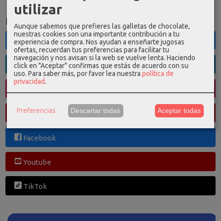
utilizar
Redes Sociales
Aunque sabemos que prefieres las galletas de chocolate,
nuestras cookies son una importante contribución a tu
Twitter
experiencia de compra. Nos ayudan a enseñarte jugosas
ofertas, recuerdan tus preferencias para facilitar tu
navegación y nos avisan si la web se vuelve lenta. Haciendo
Linkedin
click en "Aceptar" confirmas que estás de acuerdo con su
uso.
Para saber más, por favor lea nuestra
política de
privacidad
.
Instagram
Preferencias
Descartar todas
Aceptar todas
Pinterest
Facebook
Youtube
TikTok