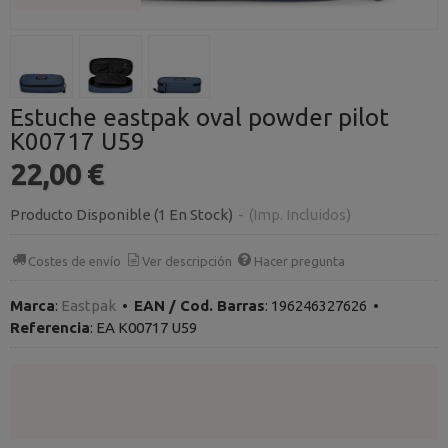
Estuche eastpak oval powder pilot
K00717 U59
22,00 €
Producto Disponible
(1 En Stock)
-
(Imp. Incluidos)
Costes de envío
Ver descripción
Hacer pregunta
Marca
:
Eastpak
•
EAN / Cod. Barras
:
196246327626
•
Referencia
:
EA K00717 U59