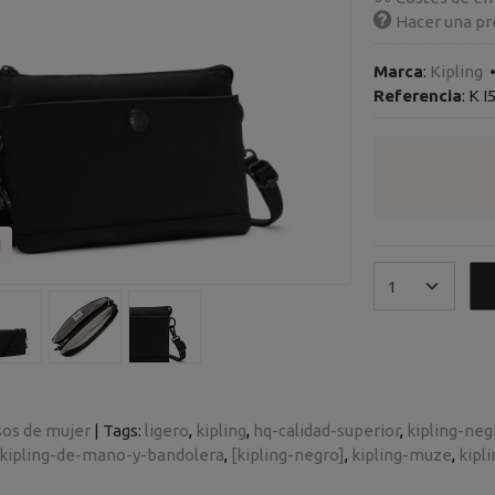
Hacer una pr
Marca
:
Kipling
Referencia
:
K I
I
sos de mujer
|
Tags:
ligero
kipling
hq-calidad-superior
kipling-neg
kipling-de-mano-y-bandolera
[kipling-negro]
kipling-muze
kipl