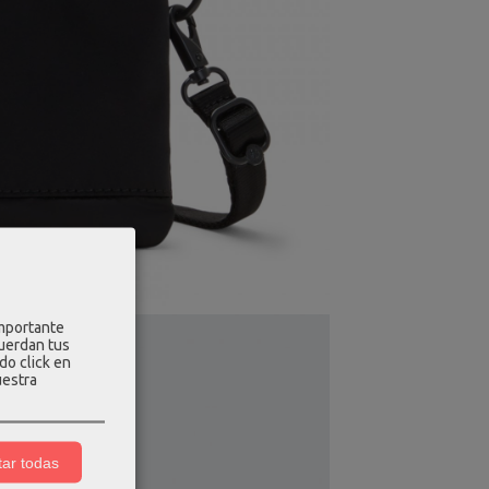
importante
cuerdan tus
do click en
uestra
ar todas