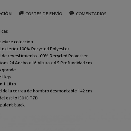
PCIÓN
COSTES DE ENVÍO
COMENTARIOS
ticas
e Muze colección
l exterior
100% Recycled Polyester
l de revestimiento
100% Recycled Polyester
ions
24 Ancho x 16 Altura x 6.5 Profundidad cm
o
grande
21 kgs
n
1 Litro
d de la correa de hombro desmontable
142 cm
el estilo
I5018 T7B
Opulent black