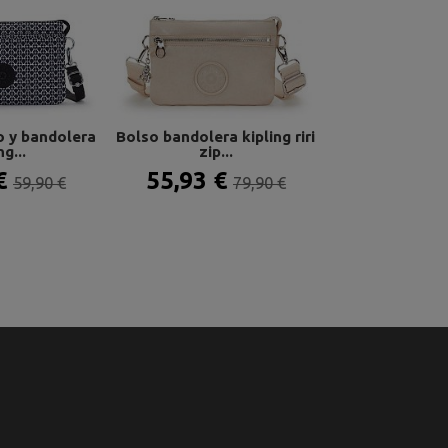
 y bandolera
Bolso bandolera kipling riri
Bolso bandole
ng...
zip...
sera m bl
 €
55,93 €
69,93 
59,90 €
79,90 €