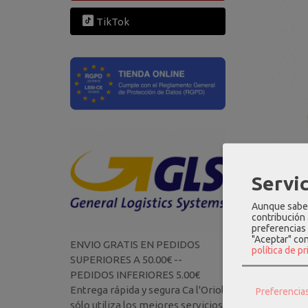
TikTok
Servic
Aunque sabem
contribución
preferencias 
"Aceptar" co
ENVIO GRATIS EN PEDIDOS
política de p
SUPERIORES A 50.00€ --
PEDIDOS INFERIORES 5.00€
Entrega rápida y segura Ca l'Oriol
Preferencia
sólo utiliza los mejores servicios