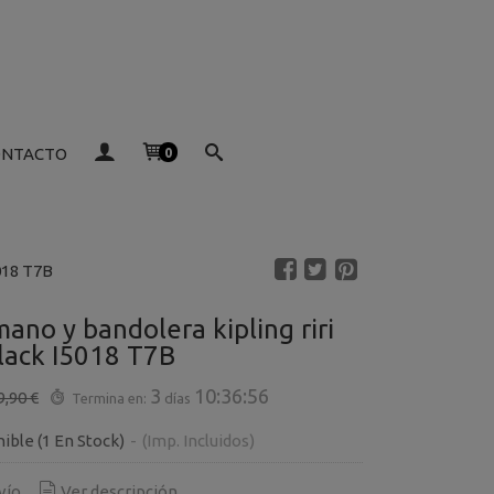
ONTACTO
0
5018 T7B
ano y bandolera kipling riri
lack I5018 T7B
3
10:36:55
9,90 €
Termina en:
días
nible
(1 En Stock)
-
(Imp. Incluidos)
vío
Ver descripción