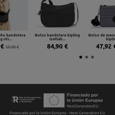
ño bandolera
Bolso bandolera kipling
Bolso de mano
g riri...
izellah...
kipli
 €
84,90 €
47,92
59,90 €
Financiado por la Unión Europea - Next Generation EU.