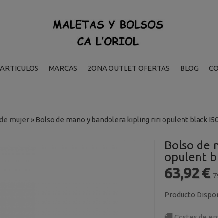
ARTICULOS
MARCAS
ZONA OUTLET OFERTAS
BLOG
C
 de mujer
»
Bolso de mano y bandolera kipling riri opulent black I
Bolso de m
opulent b
63,92 €
7
Producto Dispo
Costes de en