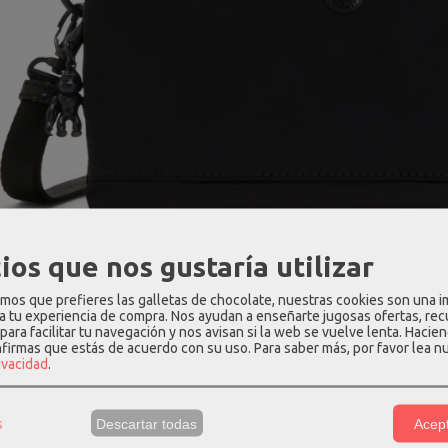
ios que nos gustaría utilizar
os que prefieres las galletas de chocolate, nuestras cookies son una 
 a tu experiencia de compra. Nos ayudan a enseñarte jugosas ofertas, re
para facilitar tu navegación y nos avisan si la web se vuelve lenta. Hacien
nfirmas que estás de acuerdo con su uso.
Para saber más, por favor lea n
rivacidad
.
s
Descartar todas
Acept