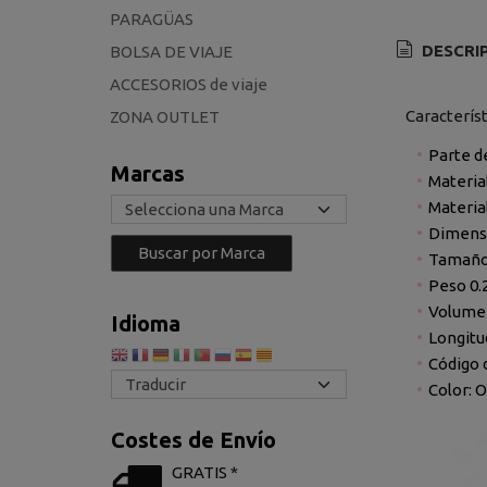
PARAGÜAS
DESCRI
BOLSA DE VIAJE
ACCESORIOS de viaje
Caracterís
ZONA OUTLET
Parte d
Marcas
Materia
Materia
Dimens
Tamañ
Peso
0.
Volume
Idioma
Longitu
Código d
Color: 
Costes de Envío
GRATIS *