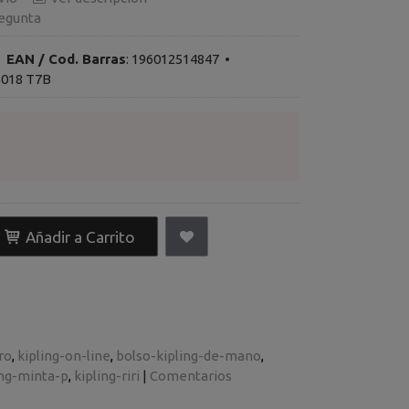
egunta
•
EAN / Cod. Barras
:
196012514847
•
5018 T7B
Añadir a Carrito
ro
kipling-on-line
bolso-kipling-de-mano
ing-minta-p
kipling-riri
|
Comentarios