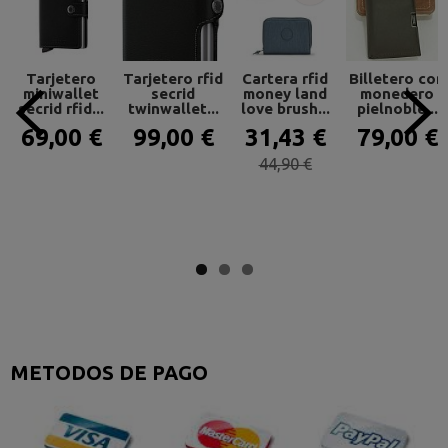
Tarjetero
Tarjetero rfid
Cartera rfid
Billetero con
miniwallet
secrid
money land
monedero
secrid rfid...
twinwallet...
love brush...
pielnoble...
69,00 €
99,00 €
31,43 €
79,00 €
44,90 €
METODOS DE PAGO