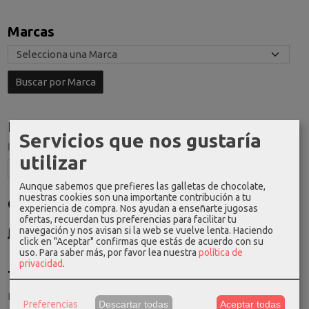
Marcas
Idioma
Servicios que nos gustaría
utilizar
Aunque sabemos que prefieres las galletas de chocolate,
nuestras cookies son una importante contribución a tu
Costes de Envío
experiencia de compra. Nos ayudan a enseñarte jugosas
ofertas, recuerdan tus preferencias para facilitar tu
GRATIS *
navegación y nos avisan si la web se vuelve lenta. Haciendo
Consultar Destinos
click en "Aceptar" confirmas que estás de acuerdo con su
uso.
Para saber más, por favor lea nuestra
política de
privacidad
.
Tu Carrito (0)
El carrito de la compra está vacío
Preferencias
Descartar todas
Aceptar todas