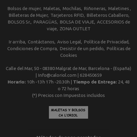
Bolsos de mujer
Maletas
Mochilas
Riñoneras
Maletines
Billeteras de Mujer
Tarjeteros RFID
Billeteros Caballero
BOLSOS Sr.
PARAGÜAS
BOLSA DE VIAJE
ACCESORIOS de
viaje
ZONA OUTLET
Ir arriba
Contáctanos
Aviso Legal
Política de Privacidad
Condiciones de Compra
Desistir de un pedido
Políticas de
Cookies
Calle del Mar, 50 - 08380 Malgrat de Mar, Barcelona - (España)
| Info@caloriol.com |
628450659
Horario:
10h -13h 17h -20.30h |
Tiempo de Entrega:
24, 48
o 72 horas
(*) Precios con Impuestos incluidos