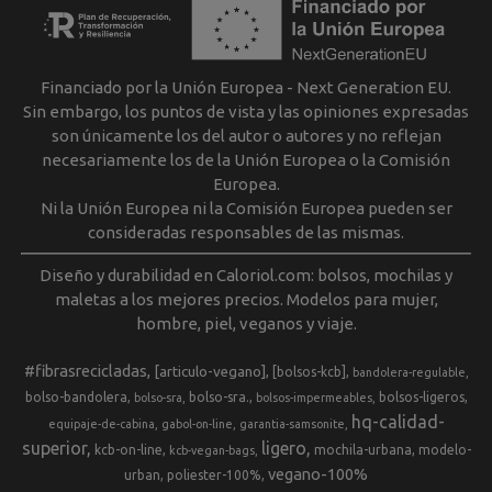
Financiado por la Unión Europea - Next Generation EU.
Sin embargo, los puntos de vista y las opiniones expresadas
son únicamente los del autor o autores y no reflejan
necesariamente los de la Unión Europea o la Comisión
Europea.
Ni la Unión Europea ni la Comisión Europea pueden ser
consideradas responsables de las mismas.
Diseño y durabilidad en Caloriol.com: bolsos, mochilas y
maletas a los mejores precios. Modelos para mujer,
hombre, piel, veganos y viaje.
#fibrasrecicladas
[articulo-vegano]
[bolsos-kcb]
bandolera-regulable
bolso-bandolera
bolso-sra.
bolsos-ligeros
bolso-sra
bolsos-impermeables
hq-calidad-
equipaje-de-cabina
gabol-on-line
garantia-samsonite
superior
ligero
kcb-on-line
mochila-urbana
modelo-
kcb-vegan-bags
vegano-100%
urban
poliester-100%