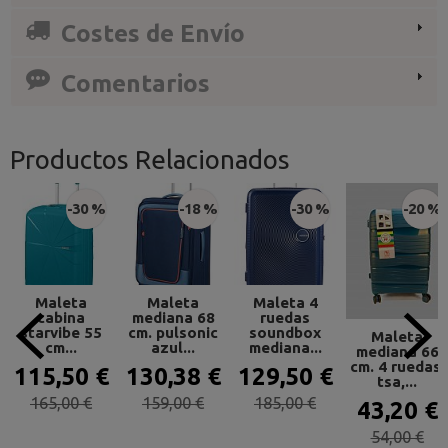
Costes de Envío
Comentarios
Productos Relacionados
-30 %
-18 %
-30 %
-20 %
Maleta
Maleta
Maleta 4
cabina
mediana 68
ruedas
starvibe 55
cm. pulsonic
soundbox
Maleta
cm...
azul...
mediana...
mediana 66
cm. 4 ruedas,
115,50 €
130,38 €
129,50 €
tsa,...
165,00 €
159,00 €
185,00 €
43,20 €
54,00 €