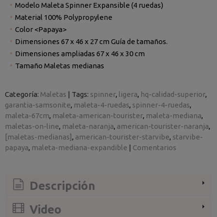
Modelo Maleta Spinner Expansible (4 ruedas)
Material 100% Polypropylene
Color <Papaya>
Dimensiones 67 x 46 x 27 cm Guía de tamaños.
Dimensiones ampliadas 67 x 46 x 30 cm
Tamaño Maletas medianas
Categoría:
Maletas
|
Tags:
spinner
ligera
hq-calidad-superior
garantia-samsonite
maleta-4-ruedas
spinner-4-ruedas
maleta-67cm
maleta-american-tourister
maleta-mediana
maletas-on-line
maleta-naranja
american-tourister-naranja
[maletas-medianas]
american-tourister-starvibe
starvibe-
papaya
maleta-mediana-expandible
|
Comentarios
Descripción
Video