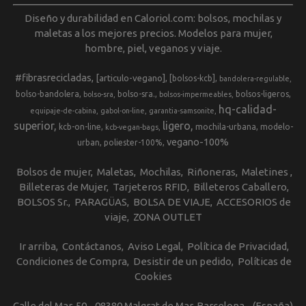
Diseño y durabilidad en Caloriol.com: bolsos, mochilas y
maletas a los mejores precios. Modelos para mujer,
hombre, piel, veganos y viaje.
#fibrasrecicladas
[articulo-vegano]
[bolsos-kcb]
bandolera-regulable
bolso-bandolera
bolso-sra.
bolsos-ligeros
bolso-sra
bolsos-impermeables
hq-calidad-
equipaje-de-cabina
gabol-on-line
garantia-samsonite
superior
ligero
kcb-on-line
mochila-urbana
modelo-
kcb-vegan-bags
vegano-100%
urban
poliester-100%
Bolsos de mujer
Maletas
Mochilas
Riñoneras
Maletines
Billeteras de Mujer
Tarjeteros RFID
Billeteros Caballero
BOLSOS Sr.
PARAGÜAS
BOLSA DE VIAJE
ACCESORIOS de
viaje
ZONA OUTLET
Ir arriba
Contáctanos
Aviso Legal
Política de Privacidad
Condiciones de Compra
Desistir de un pedido
Políticas de
Cookies
Calle del Mar, 50 - 08380 Malgrat de Mar, Barcelona - (España)