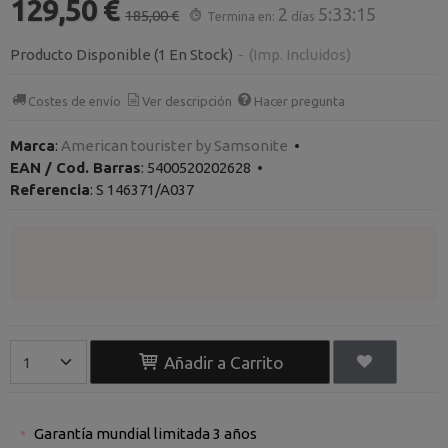
129,50 €
2
5:33:14
185,00 €
Termina en:
días
Producto Disponible
(1 En Stock)
-
(Imp. Incluidos)
Costes de envío
Ver descripción
Hacer pregunta
Marca
:
American tourister by Samsonite
•
EAN / Cod. Barras
:
5400520202628
•
Referencia
:
S 146371/A037
Añadir a Carrito
Garantía mundial limitada 3 años