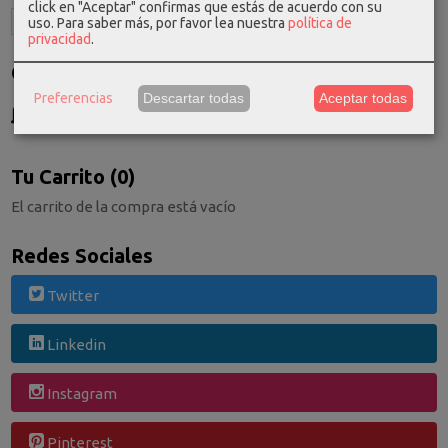
click en "Aceptar" confirmas que estás de acuerdo con su
uso.
Para saber más, por favor lea nuestra
política de
privacidad
.
Costes de Envío
Preferencias
Descartar todas
Aceptar todas
GRATIS *
Consultar Destinos
Tu Carrito (0)
El carrito de la compra está vacío
Redes Sociales
Twitter
Linkedin
Instagram
Pinterest