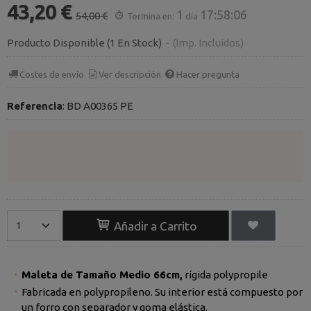
43,20 €
1
17:58:06
54,00 €
Termina en:
día
Producto Disponible
(1 En Stock)
-
(Imp. Incluidos)
Costes de envío
Ver descripción
Hacer pregunta
Referencia
:
BD A00365 PE
Añadir a Carrito
Maleta de Tamaño Medio 66cm,
rígida polypropile
Fabricada en polypropileno. Su interior está compuesto por
un forro con separador y goma elástica.