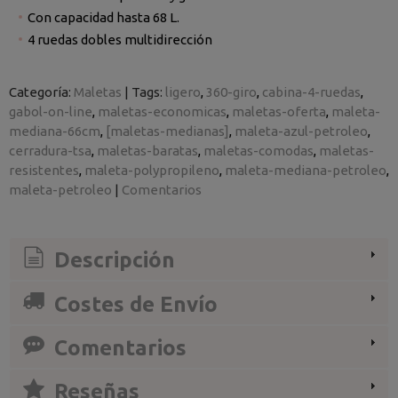
Con capacidad hasta 68 L.
4 ruedas dobles multidirección
Categoría:
Maletas
|
Tags:
ligero
360-giro
cabina-4-ruedas
gabol-on-line
maletas-economicas
maletas-oferta
maleta-
mediana-66cm
[maletas-medianas]
maleta-azul-petroleo
cerradura-tsa
maletas-baratas
maletas-comodas
maletas-
resistentes
maleta-polypropileno
maleta-mediana-petroleo
maleta-petroleo
|
Comentarios
Descripción
Costes de Envío
Comentarios
Reseñas