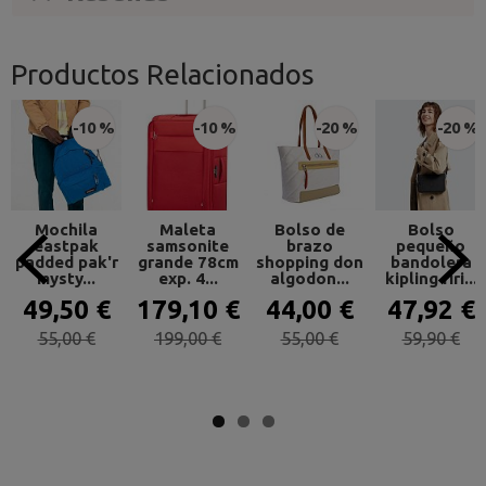
Productos Relacionados
-10 %
-10 %
-20 %
-20 %
Mochila
Maleta
Bolso de
Bolso
eastpak
samsonite
brazo
pequeño
padded pak'r
grande 78cm
shopping don
bandolera
mysty...
exp. 4...
algodon...
kipling riri...
49,50 €
179,10 €
44,00 €
47,92 €
55,00 €
199,00 €
55,00 €
59,90 €