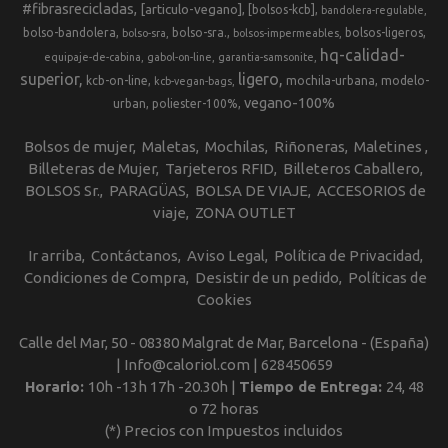
#fibrasrecicladas
[articulo-vegano]
[bolsos-kcb]
bandolera-regulable
bolso-bandolera
bolso-sra.
bolsos-ligeros
bolso-sra
bolsos-impermeables
hq-calidad-
equipaje-de-cabina
gabol-on-line
garantia-samsonite
superior
ligero
kcb-on-line
mochila-urbana
modelo-
kcb-vegan-bags
vegano-100%
urban
poliester-100%
Bolsos de mujer
Maletas
Mochilas
Riñoneras
Maletines
Billeteras de Mujer
Tarjeteros RFID
Billeteros Caballero
BOLSOS Sr.
PARAGÜAS
BOLSA DE VIAJE
ACCESORIOS de
viaje
ZONA OUTLET
Ir arriba
Contáctanos
Aviso Legal
Política de Privacidad
Condiciones de Compra
Desistir de un pedido
Políticas de
Cookies
Calle del Mar, 50 - 08380 Malgrat de Mar, Barcelona - (España)
| Info@caloriol.com |
628450659
Horario:
10h -13h 17h -20.30h |
Tiempo de Entrega:
24, 48
o 72 horas
(*) Precios con Impuestos incluidos