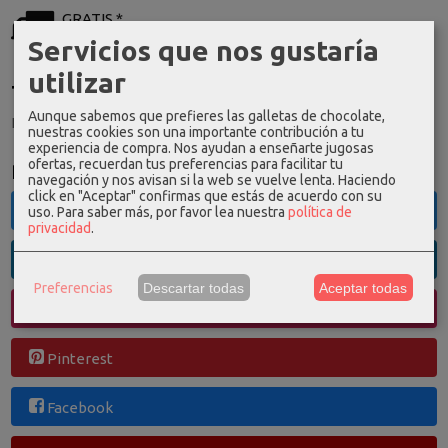
GRATIS *
Consultar Destinos
Servicios que nos gustaría
utilizar
Tu Carrito (0)
Aunque sabemos que prefieres las galletas de chocolate,
El carrito de la compra está vacío
nuestras cookies son una importante contribución a tu
experiencia de compra. Nos ayudan a enseñarte jugosas
ofertas, recuerdan tus preferencias para facilitar tu
Redes Sociales
navegación y nos avisan si la web se vuelve lenta. Haciendo
click en "Aceptar" confirmas que estás de acuerdo con su
Twitter
uso.
Para saber más, por favor lea nuestra
política de
privacidad
.
Linkedin
Preferencias
Descartar todas
Aceptar todas
Instagram
Pinterest
Facebook