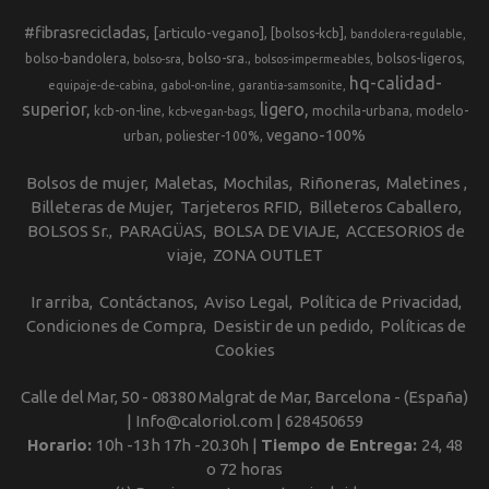
#fibrasrecicladas
[articulo-vegano]
[bolsos-kcb]
bandolera-regulable
bolso-bandolera
bolso-sra.
bolsos-ligeros
bolso-sra
bolsos-impermeables
hq-calidad-
equipaje-de-cabina
gabol-on-line
garantia-samsonite
superior
ligero
kcb-on-line
mochila-urbana
modelo-
kcb-vegan-bags
vegano-100%
urban
poliester-100%
Bolsos de mujer
Maletas
Mochilas
Riñoneras
Maletines
Billeteras de Mujer
Tarjeteros RFID
Billeteros Caballero
BOLSOS Sr.
PARAGÜAS
BOLSA DE VIAJE
ACCESORIOS de
viaje
ZONA OUTLET
Ir arriba
Contáctanos
Aviso Legal
Política de Privacidad
Condiciones de Compra
Desistir de un pedido
Políticas de
Cookies
Calle del Mar, 50 - 08380 Malgrat de Mar, Barcelona - (España)
| Info@caloriol.com |
628450659
Horario:
10h -13h 17h -20.30h |
Tiempo de Entrega:
24, 48
o 72 horas