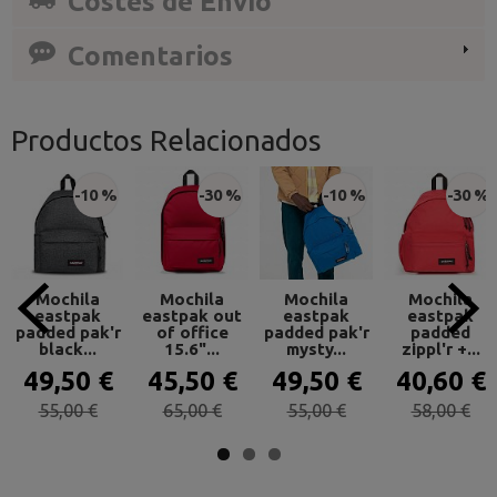
Costes de Envío
Comentarios
Productos Relacionados
-10 %
-30 %
-10 %
-30 %
Mochila
Mochila
Mochila
Mochila
eastpak
eastpak out
eastpak
eastpak
padded pak'r
of office
padded pak'r
padded
black...
15.6"...
mysty...
zippl'r +...
49,50 €
45,50 €
49,50 €
40,60 €
55,00 €
65,00 €
55,00 €
58,00 €