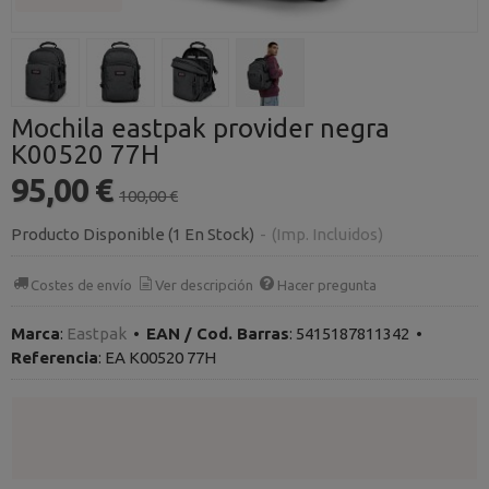
Mochila eastpak provider negra
K00520 77H
95,00 €
100,00 €
Producto Disponible
(1 En Stock)
-
(Imp. Incluidos)
Costes de envío
Ver descripción
Hacer pregunta
Marca
:
Eastpak
•
EAN / Cod. Barras
:
5415187811342
•
Referencia
:
EA K00520 77H