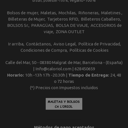
vegano-100%
urban
poliester-100%
Bolsos de mujer
Maletas
Mochilas
Riñoneras
Maletines
Billeteras de Mujer
Tarjeteros RFID
Billeteros Caballero
BOLSOS Sr.
PARAGÜAS
BOLSA DE VIAJE
ACCESORIOS de
viaje
ZONA OUTLET
Ir arriba
Contáctanos
Aviso Legal
Política de Privacidad
Condiciones de Compra
Políticas de Cookies
Calle del Mar, 50 - 08380 Malgrat de Mar, Barcelona - (España)
| Info@caloriol.com |
628450659
Horario:
10h -13h 17h -20.30h |
Tiempo de Entrega:
24, 48
o 72 horas
(*) Precios con Impuestos incluidos
Métodos de pago aceptados