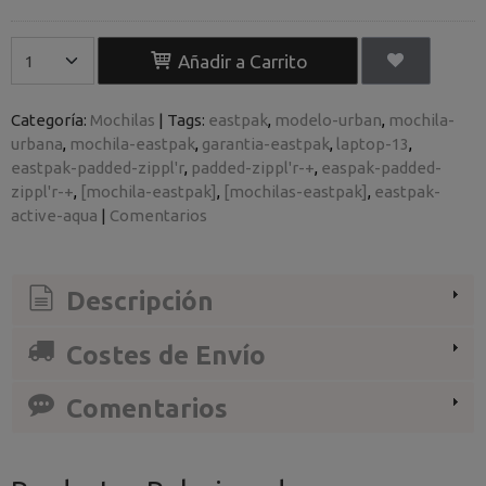
Añadir a Carrito
Categoría:
Mochilas
|
Tags:
eastpak
modelo-urban
mochila-
urbana
mochila-eastpak
garantia-eastpak
laptop-13
eastpak-padded-zippl'r
padded-zippl'r-+
easpak-padded-
zippl'r-+
[mochila-eastpak]
[mochilas-eastpak]
eastpak-
active-aqua
|
Comentarios
Descripción
Costes de Envío
Comentarios