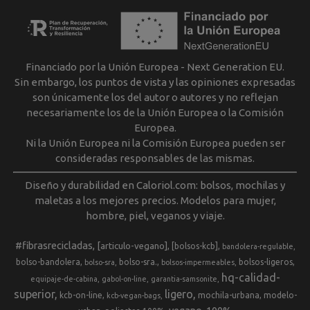
Financiado por la Unión Europea - Next Generation EU.
Sin embargo, los puntos de vista y las opiniones expresadas
son únicamente los del autor o autores y no reflejan
necesariamente los de la Unión Europea o la Comisión
Europea.
Ni la Unión Europea ni la Comisión Europea pueden ser
consideradas responsables de las mismas.
Diseño y durabilidad en Caloriol.com: bolsos, mochilas y
maletas a los mejores precios. Modelos para mujer,
hombre, piel, veganos y viaje.
#fibrasrecicladas
[articulo-vegano]
[bolsos-kcb]
bandolera-regulable
bolso-bandolera
bolso-sra.
bolsos-ligeros
bolso-sra
bolsos-impermeables
hq-calidad-
equipaje-de-cabina
gabol-on-line
garantia-samsonite
superior
ligero
kcb-on-line
mochila-urbana
modelo-
kcb-vegan-bags