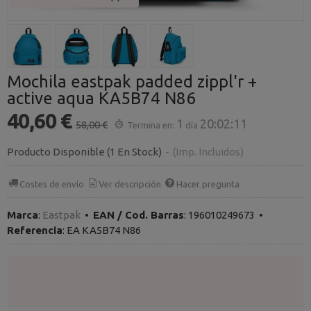
Mochila eastpak padded zippl'r +
active aqua KA5B74 N86
40,60 €
1
20:02:10
58,00 €
Termina en:
día
Producto Disponible
(1 En Stock)
-
(Imp. Incluidos)
Costes de envío
Ver descripción
Hacer pregunta
Marca
:
Eastpak
•
EAN / Cod. Barras
:
196010249673
•
Referencia
:
EA KA5B74 N86