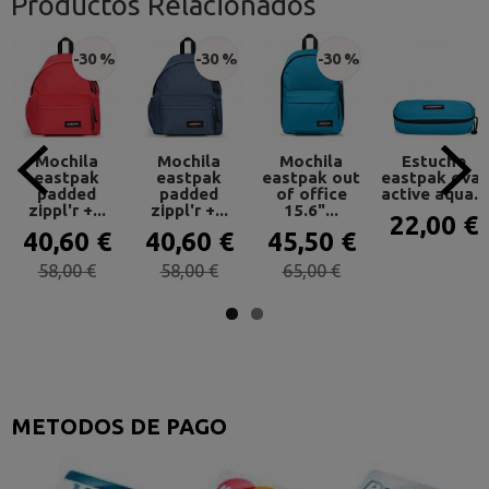
Productos Relacionados
-30 %
-30 %
-30 %
Mochila
Mochila
Mochila
Estuche
eastpak
eastpak
eastpak out
eastpak oval
padded
padded
of office
active aqua...
zippl'r +...
zippl'r +...
15.6"...
22,00 €
40,60 €
40,60 €
45,50 €
58,00 €
58,00 €
65,00 €
METODOS DE PAGO