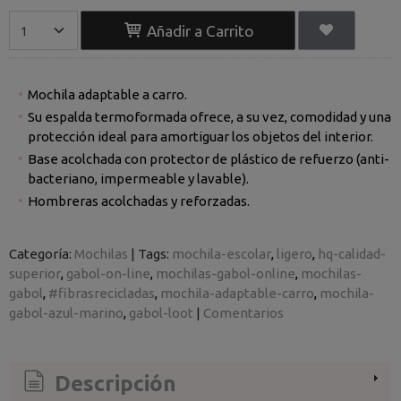
Añadir a Carrito
Mochila adaptable a carro.
Su espalda termoformada ofrece, a su vez, comodidad y una
protección ideal para amortiguar los objetos del interior.
Base acolchada con protector de plástico de refuerzo (anti-
bacteriano, impermeable y lavable).
Hombreras acolchadas y reforzadas.
Categoría:
Mochilas
|
Tags:
mochila-escolar
ligero
hq-calidad-
superior
gabol-on-line
mochilas-gabol-online
mochilas-
gabol
#fibrasrecicladas
mochila-adaptable-carro
mochila-
gabol-azul-marino
gabol-loot
|
Comentarios
Descripción