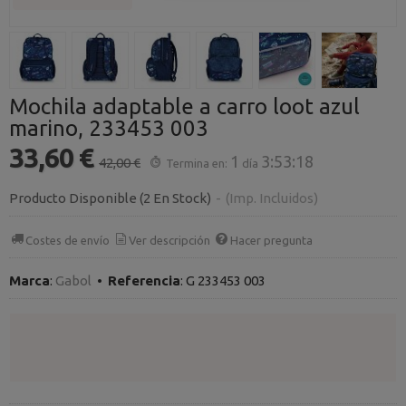
Mochila adaptable a carro loot azul
marino, 233453 003
33,60 €
1
3:53:18
42,00 €
Termina en:
día
Producto Disponible
(2 En Stock)
-
(Imp. Incluidos)
Costes de envío
Ver descripción
Hacer pregunta
Marca
:
Gabol
•
Referencia
:
G 233453 003