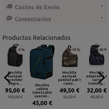
Costes de Envío
Comentarios
Productos Relacionados
-5 %
-10 %
-20 %
Mochila
Mochila
Mochila
eastpak
eastpak
adaptable a
provider
padded pak'r
carro
negra...
camo...
training...
Mochila
cabina
95,00 €
49,50 €
32,00 €
take2cabin
special...
100,00 €
55,00 €
40,00 €
45,00 €