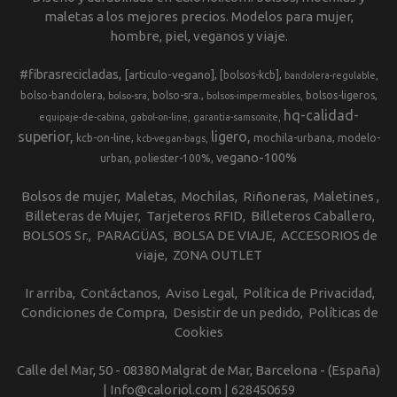
maletas a los mejores precios. Modelos para mujer,
hombre, piel, veganos y viaje.
#fibrasrecicladas
[articulo-vegano]
[bolsos-kcb]
bandolera-regulable
bolso-bandolera
bolso-sra.
bolsos-ligeros
bolso-sra
bolsos-impermeables
hq-calidad-
equipaje-de-cabina
gabol-on-line
garantia-samsonite
superior
ligero
kcb-on-line
mochila-urbana
modelo-
kcb-vegan-bags
vegano-100%
urban
poliester-100%
Bolsos de mujer
Maletas
Mochilas
Riñoneras
Maletines
Billeteras de Mujer
Tarjeteros RFID
Billeteros Caballero
BOLSOS Sr.
PARAGÜAS
BOLSA DE VIAJE
ACCESORIOS de
viaje
ZONA OUTLET
Ir arriba
Contáctanos
Aviso Legal
Política de Privacidad
Condiciones de Compra
Desistir de un pedido
Políticas de
Cookies
Calle del Mar, 50 - 08380 Malgrat de Mar, Barcelona - (España)
| Info@caloriol.com |
628450659