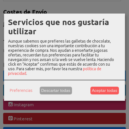
Costes de Envío
Servicios que nos gustaría
GRATIS *
Consultar Destinos
utilizar
Aunque sabemos que prefieres las galletas de chocolate,
Tu Carrito (0)
nuestras cookies son una importante contribución a tu
experiencia de compra. Nos ayudan a enseñarte jugosas
El carrito de la compra está vacío
ofertas, recuerdan tus preferencias para facilitar tu
navegación y nos avisan si la web se vuelve lenta. Haciendo
Redes Sociales
click en "Aceptar" confirmas que estás de acuerdo con su
uso.
Para saber más, por favor lea nuestra
política de
privacidad
.
Twitter
Linkedin
Preferencias
Descartar todas
Aceptar todas
Instagram
Pinterest