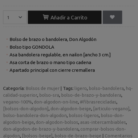
Añadir a Carrito
Bolso de brazo o bandolera, Don Algodón
Bolso tipo GONDOLA
Asa bandolera regulable, en nailon [ancho 3 cm.]
Asa corta de brazo o mano tipo cadena
Apartado principal con cierre cremallera
Categoría:
Bolsos de mujer
|
Tags:
ligero
bolso-bandolera
hq-
calidad-superior
bolso-sra
bolso-de-brazo-y-bandolera
vegano-100%
don-algodon-on-line
#fibrasrecicladas
[bolsos-don-algodon]
don-algodon-beige
[articulo-vegano]
bolso-bandolera-don-algodon
bolsos-ligeros
bolso-don-
algodon-beige
don-algodon-bolsos
asas-intercambiables
don-algodon-de-brazo-y-bandolera
comprar-bolsos-don-
algodon
[bolsos-beige]
bolso-de-brazo-beige
|
Comentarios