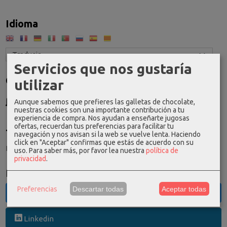
Idioma
Servicios que nos gustaría
Costes de Envío
utilizar
GRATIS *
Aunque sabemos que prefieres las galletas de chocolate,
Consultar Destinos
nuestras cookies son una importante contribución a tu
experiencia de compra. Nos ayudan a enseñarte jugosas
ofertas, recuerdan tus preferencias para facilitar tu
Tu Carrito (0)
navegación y nos avisan si la web se vuelve lenta. Haciendo
click en "Aceptar" confirmas que estás de acuerdo con su
El carrito de la compra está vacío
uso.
Para saber más, por favor lea nuestra
política de
privacidad
.
Redes Sociales
Preferencias
Descartar todas
Aceptar todas
Twitter
Linkedin