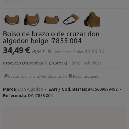
Bolso de brazo o de cruzar don
algodon beige I7855 004
34,49 €
2
11:56:30
45,99 €
Termina en:
días
Producto Disponible
(1 En Stock)
-
(Imp. Incluidos)
Costes de envío
Ver descripción
Hacer pregunta
Marca
:
Don Algodon
•
EAN / Cod. Barras
:
8435609699492
•
Referencia
:
DA I7855 004