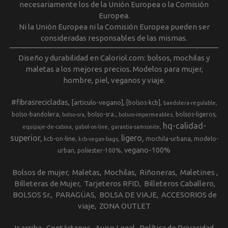
necesariamente los de la Unión Europea o la Comisión
Europea.
Ni la Unión Europea ni la Comisión Europea pueden ser
consideradas responsables de las mismas.
Diseño y durabilidad en Caloriol.com: bolsos, mochilas y
maletas a los mejores precios. Modelos para mujer,
hombre, piel, veganos y viaje.
#fibrasrecicladas
[articulo-vegano]
[bolsos-kcb]
bandolera-regulable
bolso-bandolera
bolso-sra.
bolsos-ligeros
bolso-sra
bolsos-impermeables
hq-calidad-
equipaje-de-cabina
gabol-on-line
garantia-samsonite
superior
ligero
kcb-on-line
mochila-urbana
modelo-
kcb-vegan-bags
vegano-100%
urban
poliester-100%
Bolsos de mujer
Maletas
Mochilas
Riñoneras
Maletines
Billeteras de Mujer
Tarjeteros RFID
Billeteros Caballero
BOLSOS Sr.
PARAGÜAS
BOLSA DE VIAJE
ACCESORIOS de
viaje
ZONA OUTLET
Ir arriba
Contáctanos
Aviso Legal
Política de Privacidad