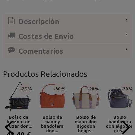
Descripción
Costes de Envío
Comentarios
Productos Relacionados
-25 %
-30 %
-20 %
-30 %
Bolso de
Bolso de
Bolso de
Bolso
brazo o de
mano y
mano don
bandolera
cruzar don...
bandolera
algodon
don algodon
don...
beige...
gris...
43,49 €