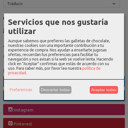
Costes de Envío
Servicios que nos gustaría
GRATIS *
utilizar
Consultar Destinos
Aunque sabemos que prefieres las galletas de chocolate,
nuestras cookies son una importante contribución a tu
Tu Carrito (0)
experiencia de compra. Nos ayudan a enseñarte jugosas
ofertas, recuerdan tus preferencias para facilitar tu
El carrito de la compra está vacío
navegación y nos avisan si la web se vuelve lenta. Haciendo
click en "Aceptar" confirmas que estás de acuerdo con su
uso.
Para saber más, por favor lea nuestra
política de
Redes Sociales
privacidad
.
Twitter
Preferencias
Descartar todas
Aceptar todas
Linkedin
Instagram
Pinterest