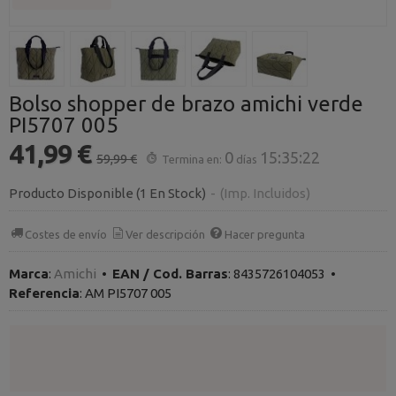
Bolso shopper de brazo amichi verde
PI5707 005
41,99 €
0
15:35:22
59,99 €
Termina en:
días
Producto Disponible
(1 En Stock)
-
(Imp. Incluidos)
Costes de envío
Ver descripción
Hacer pregunta
Marca
:
Amichi
•
EAN / Cod. Barras
:
8435726104053
•
Referencia
:
AM PI5707 005