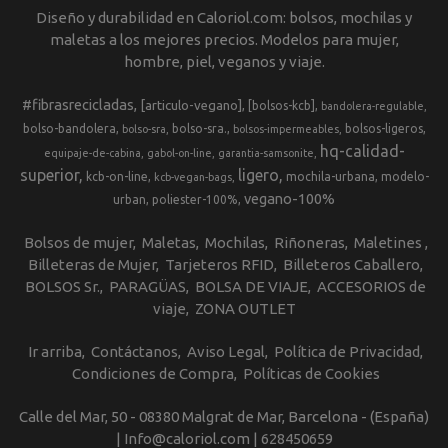
Diseño y durabilidad en Caloriol.com: bolsos, mochilas y
maletas a los mejores precios. Modelos para mujer,
hombre, piel, veganos y viaje.
#fibrasrecicladas
[articulo-vegano]
[bolsos-kcb]
bandolera-regulable
bolso-bandolera
bolso-sra.
bolsos-ligeros
bolso-sra
bolsos-impermeables
hq-calidad-
equipaje-de-cabina
gabol-on-line
garantia-samsonite
superior
ligero
kcb-on-line
mochila-urbana
modelo-
kcb-vegan-bags
vegano-100%
urban
poliester-100%
Bolsos de mujer
Maletas
Mochilas
Riñoneras
Maletines
Billeteras de Mujer
Tarjeteros RFID
Billeteros Caballero
BOLSOS Sr.
PARAGÜAS
BOLSA DE VIAJE
ACCESORIOS de
viaje
ZONA OUTLET
Ir arriba
Contáctanos
Aviso Legal
Política de Privacidad
Condiciones de Compra
Políticas de Cookies
Calle del Mar, 50 - 08380 Malgrat de Mar, Barcelona - (España)
| Info@caloriol.com |
628450659