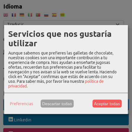
Idioma
Servicios que nos gustaría
Costes de Envío
utilizar
GRATIS *
Aunque sabemos que prefieres las galletas de chocolate,
Consultar Destinos
nuestras cookies son una importante contribución a tu
experiencia de compra. Nos ayudan a enseñarte jugosas
ofertas, recuerdan tus preferencias para facilitar tu
Tu Carrito (0)
navegación y nos avisan si la web se vuelve lenta. Haciendo
click en "Aceptar" confirmas que estás de acuerdo con su
El carrito de la compra está vacío
uso.
Para saber más, por favor lea nuestra
política de
privacidad
.
Redes Sociales
Preferencias
Descartar todas
Aceptar todas
Twitter
Linkedin