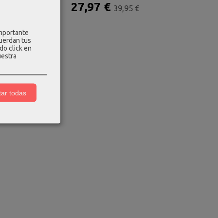
 €
27,97 €
31,96 
39,95 €
39,95 €
importante
cuerdan tus
do click en
uestra
ar todas