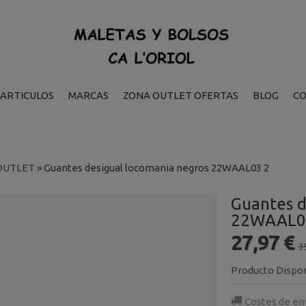
ARTICULOS
MARCAS
ZONA OUTLET OFERTAS
BLOG
C
OUTLET
»
Guantes desigual locomania negros 22WAAL03 2
Guantes d
22WAAL0
27,97 €
3
Producto Dispo
Costes de en