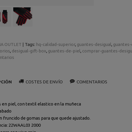
A OUTLET
|
Tags:
hq-calidad-superior
guantes-desigual
guantes
orios
desigual-gift-box
guantes-de-piel
comprar-guantes-desigu
tarios
PCIÓN
COSTES DE ENVÍO
COMENTARIOS
 en piel, con textil elastico en la muñeca
rabado
n fruncido de gomas para que quede ajustado.
ncia: 22WAAL03 2000