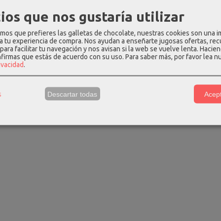
 €
38,97 €
27,97
59,95 €
59,95 €
ios que nos gustaría utilizar
os que prefieres las galletas de chocolate, nuestras cookies son una 
 a tu experiencia de compra. Nos ayudan a enseñarte jugosas ofertas, re
para facilitar tu navegación y nos avisan si la web se vuelve lenta. Hacien
nfirmas que estás de acuerdo con su uso.
Para saber más, por favor lea n
rivacidad
.
s
Descartar todas
Acept