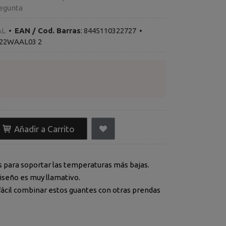
egunta
AL
•
EAN / Cod. Barras
:
8445110322727
•
 22WAAL03 2
Añadir a Carrito
s para soportar las temperaturas más bajas.
iseño es muy llamativo.
fácil combinar estos guantes con otras prendas