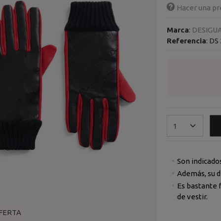
Hacer una pr
Marca
:
DESIGU
Referencia
:
DS
Son indicado
Además, su d
Es bastante 
de vestir.
FERTA