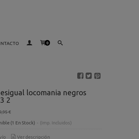
ONTACTO
0
esigual locomania negros
3 2
9,95 €
nible
(1 En Stock)
-
(Imp. Incluidos)
vío
Ver descripción