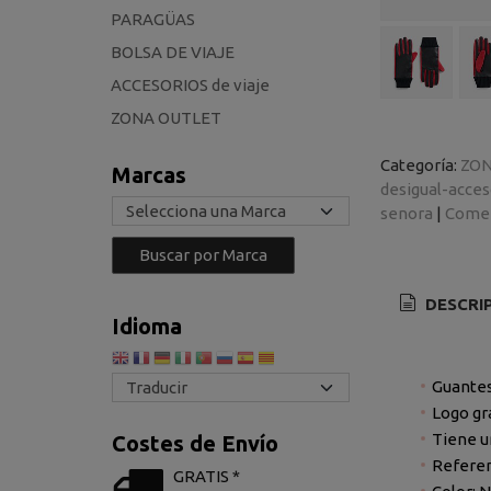
PARAGÜAS
BOLSA DE VIAJE
ACCESORIOS de viaje
ZONA OUTLET
Categoría:
ZON
Marcas
desigual-acces
senora
|
Comen
DESCRI
Idioma
Guantes
Logo g
Tiene u
Costes de Envío
Refere
GRATIS *