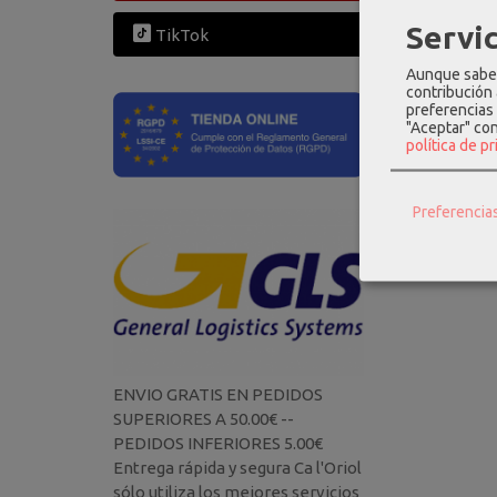
38,97
Servic
TikTok
Aunque sabem
contribución
preferencias 
"Aceptar" co
política de p
Preferencia
ENVIO GRATIS EN PEDIDOS
SUPERIORES A 50.00€ --
PEDIDOS INFERIORES 5.00€
Entrega rápida y segura Ca l'Oriol
sólo utiliza los mejores servicios