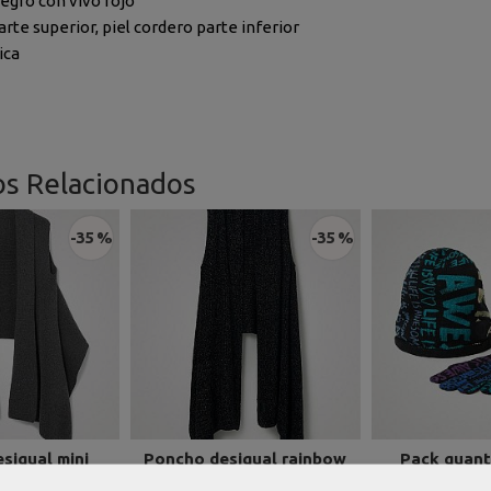
Negro con vivo rojo
arte superior, piel cordero parte inferior
ica
os Relacionados
-35 %
-35 %
sigual mini
Poncho desigual rainbow
Pack guant
twisted...
lurex...
desigual