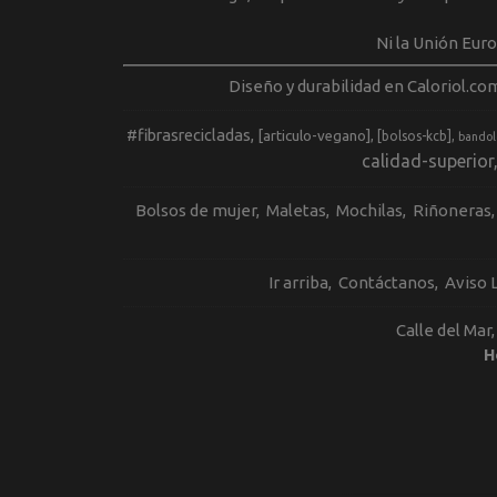
Ni la Unión Eur
Diseño y durabilidad en Caloriol.co
#fibrasrecicladas
[articulo-vegano]
[bolsos-kcb]
bandol
calidad-superior
Bolsos de mujer
Maletas
Mochilas
Riñoneras
Ir arriba
Contáctanos
Aviso 
Calle del Mar
H