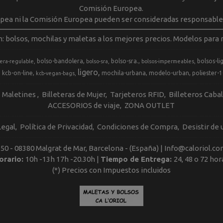
Comisión Europea.
opea ni la Comisión Europea pueden ser consideradas responsable
m: bolsos, mochilas y maletas a los mejores precios. Modelos para m
bolso-bandolera
bolso-sra.
bolsos-li
era-regulable
bolso-sra
bolsos-impermeables
ligero
kcb-on-line
mochila-urbana
modelo-urban
poliester-
kcb-vegan-bags
Maletines
Billeteras de Mujer
Tarjeteros RFID
Billeteros Caba
ACCESORIOS de viaje
ZONA OUTLET
Legal
Política de Privacidad
Condiciones de Compra
Desistir de
, 50 - 08380 Malgrat de Mar, Barcelona - (España) | Info@caloriol.co
orario:
10h -13h 17h -20.30h |
Tiempo de Entrega:
24, 48 o 72 hor
(*) Precios con Impuestos incluidos