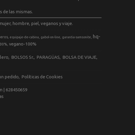
s de las mismas.
ujer, hombre, piel, veganos y viaje.
hq-
geros
equipaje-de-cabina
gabol-on-line
garantia-samsonite
vegano-100%
100%
llero
BOLSOS Sr.
PARAGÜAS
BOLSA DE VIAJE
 un pedido
Políticas de Cookies
m |
628450659
as