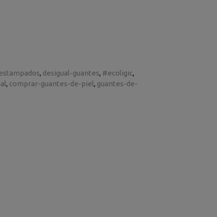
-estampados
desigual-guantes
#ecoligic
al
comprar-guantes-de-piel
guantes-de-