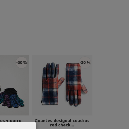
-30 %
-30 %
es + gorro
Guantes desigual cuadros
Pack guante
 gift...
red check...
desigual 