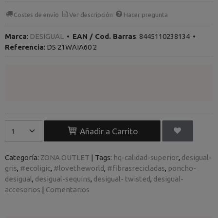
Costes de envío
Ver descripción
Hacer pregunta
Marca
:
DESIGUAL
•
EAN / Cod. Barras
:
8445110238134
•
Referencia
:
DS 21WAIA60 2
Añadir a Carrito
Categoría:
ZONA OUTLET
|
Tags:
hq-calidad-superior
desigual-
gris
#ecoligic
#lovetheworld
#fibrasrecicladas
poncho-
desigual
desigual-sequins
desigual- twisted
desigual-
accesorios
|
Comentarios