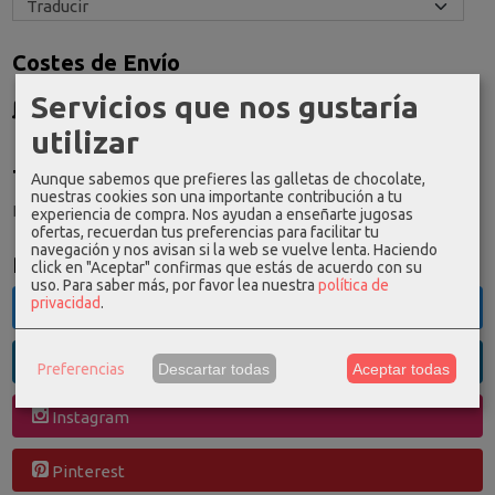
Costes de Envío
GRATIS *
Servicios que nos gustaría
Consultar Destinos
utilizar
Tu Carrito (0)
Aunque sabemos que prefieres las galletas de chocolate,
nuestras cookies son una importante contribución a tu
El carrito de la compra está vacío
experiencia de compra. Nos ayudan a enseñarte jugosas
ofertas, recuerdan tus preferencias para facilitar tu
navegación y nos avisan si la web se vuelve lenta. Haciendo
Redes Sociales
click en "Aceptar" confirmas que estás de acuerdo con su
uso.
Para saber más, por favor lea nuestra
política de
privacidad
.
Twitter
Linkedin
Preferencias
Descartar todas
Aceptar todas
Instagram
Pinterest