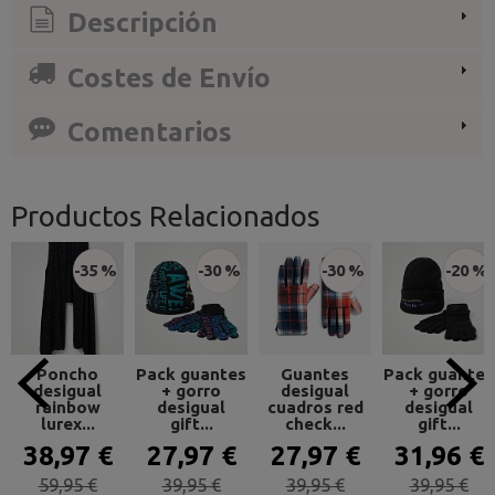
Descripción
Costes de Envío
Comentarios
Productos Relacionados
-35 %
-30 %
-30 %
-20 %
Poncho
Pack guantes
Guantes
Pack guantes
desigual
+ gorro
desigual
+ gorro
rainbow
desigual
cuadros red
desigual
lurex...
gift...
check...
gift...
38,97 €
27,97 €
27,97 €
31,96 €
59,95 €
39,95 €
39,95 €
39,95 €