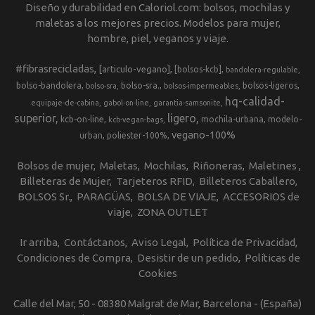
Diseño y durabilidad en Caloriol.com: bolsos, mochilas y
maletas a los mejores precios. Modelos para mujer,
hombre, piel, veganos y viaje.
#fibrasrecicladas
[articulo-vegano]
[bolsos-kcb]
bandolera-regulable
bolso-bandolera
bolso-sra.
bolsos-ligeros
bolso-sra
bolsos-impermeables
hq-calidad-
equipaje-de-cabina
gabol-on-line
garantia-samsonite
superior
ligero
kcb-on-line
mochila-urbana
modelo-
kcb-vegan-bags
vegano-100%
urban
poliester-100%
Bolsos de mujer
Maletas
Mochilas
Riñoneras
Maletines
Billeteras de Mujer
Tarjeteros RFID
Billeteros Caballero
BOLSOS Sr.
PARAGÜAS
BOLSA DE VIAJE
ACCESORIOS de
viaje
ZONA OUTLET
Ir arriba
Contáctanos
Aviso Legal
Política de Privacidad
Condiciones de Compra
Desistir de un pedido
Políticas de
Cookies
Calle del Mar, 50 - 08380 Malgrat de Mar, Barcelona - (España)