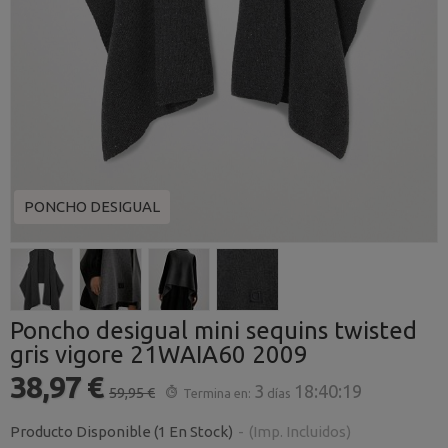
PONCHO DESIGUAL
Poncho desigual mini sequins twisted
gris vigore 21WAIA60 2009
38,97 €
3
18:40:18
59,95 €
Termina en:
días
Producto Disponible
(1 En Stock)
-
(Imp. Incluidos)