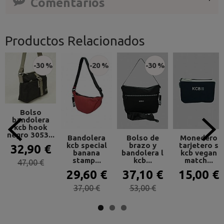
Comentarios
Productos Relacionados
-30 %
-20 %
-30 %
Bolso
bandolera
kcb hook
negro 3053...
Bandolera
Bolso de
Monedero
kcb special
brazo y
tarjetero s
32,90 €
banana
bandolera l
kcb vegan
stamp...
kcb...
match...
47,00 €
29,60 €
37,10 €
15,00 €
37,00 €
53,00 €