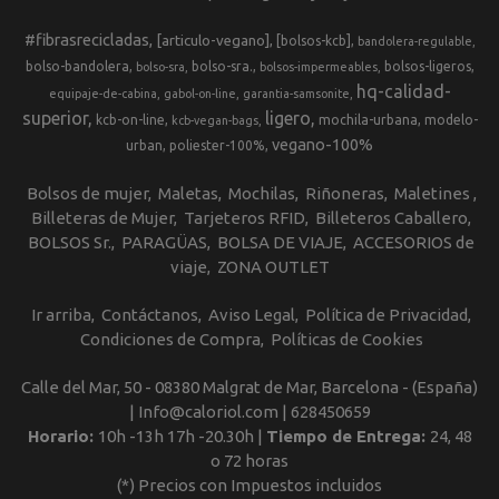
#fibrasrecicladas
[articulo-vegano]
[bolsos-kcb]
bandolera-regulable
bolso-bandolera
bolso-sra.
bolsos-ligeros
bolso-sra
bolsos-impermeables
hq-calidad-
equipaje-de-cabina
gabol-on-line
garantia-samsonite
superior
ligero
kcb-on-line
mochila-urbana
modelo-
kcb-vegan-bags
vegano-100%
urban
poliester-100%
Bolsos de mujer
Maletas
Mochilas
Riñoneras
Maletines
Billeteras de Mujer
Tarjeteros RFID
Billeteros Caballero
BOLSOS Sr.
PARAGÜAS
BOLSA DE VIAJE
ACCESORIOS de
viaje
ZONA OUTLET
Ir arriba
Contáctanos
Aviso Legal
Política de Privacidad
Condiciones de Compra
Políticas de Cookies
Calle del Mar, 50 - 08380 Malgrat de Mar, Barcelona - (España)
| Info@caloriol.com |
628450659
Horario:
10h -13h 17h -20.30h |
Tiempo de Entrega:
24, 48
o 72 horas
(*) Precios con Impuestos incluidos