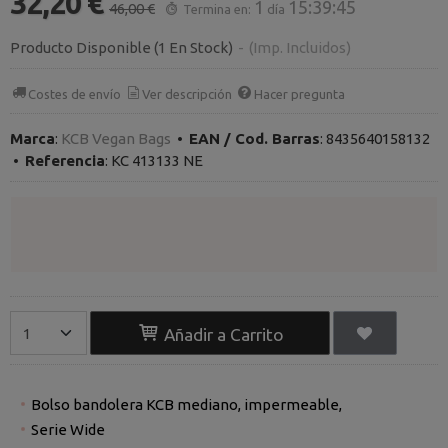
32,20 €
1
15:39:45
46,00 €
Termina en:
día
Producto Disponible
(1 En Stock)
-
(Imp. Incluidos)
Costes de envío
Ver descripción
Hacer pregunta
Marca
:
KCB Vegan Bags
•
EAN / Cod. Barras
:
8435640158132
•
Referencia
:
KC 413133 NE
Añadir a Carrito
Bolso bandolera KCB mediano, impermeable,
Serie Wide