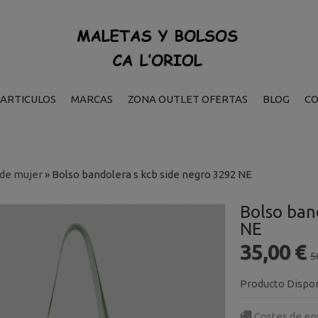
ARTICULOS
MARCAS
ZONA OUTLET OFERTAS
BLOG
C
 de mujer
»
Bolso bandolera s kcb side negro 3292 NE
Bolso ban
NE
35,00 €
5
Producto Dispo
Costes de en