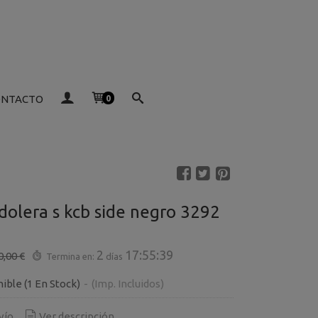
ONTACTO
0
dolera s kcb side negro 3292
2
17:55:38
0,00 €
Termina en:
días
nible
(1 En Stock)
-
(Imp. Incluidos)
vío
Ver descripción