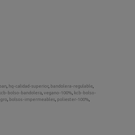
ban
hq-calidad-superior
bandolera-regulable
kcb-bolso-bandolera
vegano-100%
kcb-bolso-
egro
bolsos-impermeables
poliester-100%