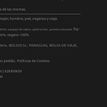
s de las mismas.
ujer, hombre, piel, veganos y viaje.
hq-
geros
equipaje-de-cabina
gabol-on-line
garantia-samsonite
vegano-100%
100%
llero
BOLSOS Sr.
PARAGÜAS
BOLSA DE VIAJE
 un pedido
Políticas de Cookies
m |
628450659
as