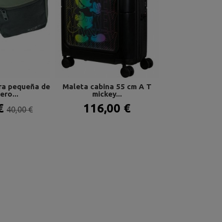
Bolso kipling
beige sp
83,93 
ra pequeña de
Maleta cabina 55 cm A T
ero...
mickey...
 €
116,00 €
40,00 €