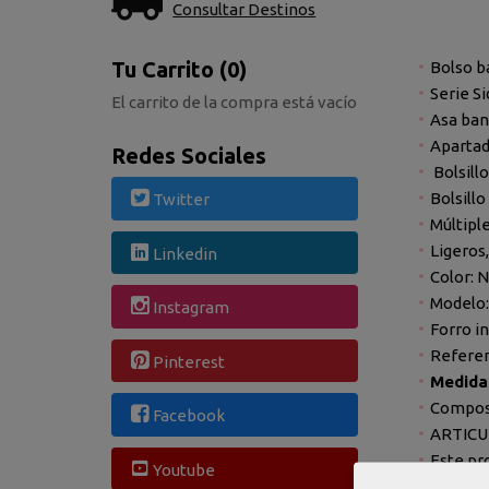
Consultar Destinos
Tu Carrito (0)
Bolso b
Serie S
El carrito de la compra está vacío
Asa ban
Apartad
Redes Sociales
Bolsillo
Bolsill
Twitter
Múltiple
Ligeros
Linkedin
Color: 
Modelo:
Instagram
Forro in
Referen
Pinterest
Medidas
Composi
Facebook
ARTICU
Este pr
Youtube
sello v