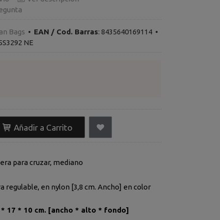
egunta
an Bags
•
EAN / Cod. Barras
:
8435640169114
•
5S3292 NE
Añadir a Carrito
era para cruzar, mediano
 regulable, en nylon [3,8 cm. Ancho] en color
* 17 * 10 cm. [
ancho *
alto * fondo]