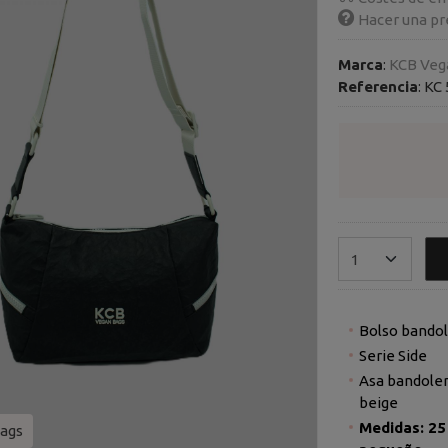
Hacer una pr
Marca
:
KCB Veg
Referencia
:
KC 
Bolso bandol
Serie Side
Asa bandolera
beige
Medidas: 25 
ags