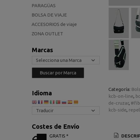
PARAGÜAS
BOLSA DE VIAJE
ACCESORIOS de viaje
ZONA OUTLET
Marcas
Categoría:
Bol
Idioma
kcb-on-line
b
de-cruzar
#fib
kcb-side
repel
Costes de Envío
GRATIS *
DESCRI