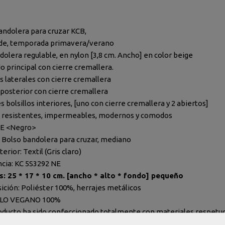
andolera para cruzar KCB,
ide, temporada primavera/verano
dolera regulable, en nylon [3,8 cm. Ancho] en color beige
o principal con cierre cremallera.
s laterales con cierre cremallera
o posterior con cierre cremallera
s bolsillos interiores, [uno con cierre cremallera y 2 abiertos]
, resistentes, impermeables, modernos y comodos
NE <Negro>
 Bolso bandolera para cruzar, mediano
terior: Textil (Gris claro)
cia: KC 5S3292 NE
: 25 * 17 * 10 cm. [
ancho *
alto * fondo] pequeño
ción: Poliéster 100%, herrajes metálicos
LO VEGANO 100%
oducto ha sido confeccionado totalmente con materiales respetuos
egano PETA