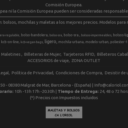
Comisión Europea.
opea ni la Comisión Europea pueden ser consideradas responsable
m: bolsos, mochilas y maletas a los mejores precios. Modelos para m
bolso-bandolera
bolso-sra.
bolsos-li
era-regulable
bolso-sra
bolsos-impermeables
ligero
kcb-on-line
mochila-urbana
modelo-urban
poliester-
kcb-vegan-bags
Maletines
Billeteras de Mujer
Tarjeteros RFID
Billeteros Caba
ACCESORIOS de viaje
ZONA OUTLET
Legal
Política de Privacidad
Condiciones de Compra
Desistir de
, 50 - 08380 Malgrat de Mar, Barcelona - (España) | Info@caloriol.co
orario:
10h -13h 17h -20.30h |
Tiempo de Entrega:
24, 48 o 72 hor
(*) Precios con Impuestos incluidos