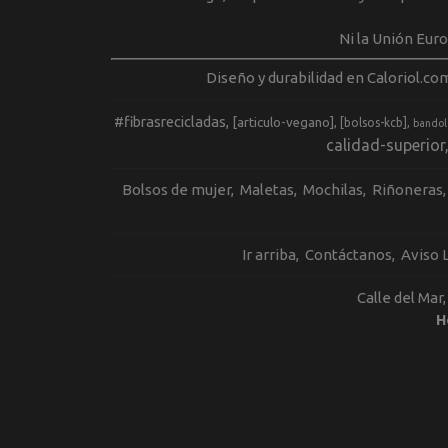
Ni la Unión Eur
Diseño y durabilidad en Caloriol.co
#fibrasrecicladas
[articulo-vegano]
[bolsos-kcb]
bandol
calidad-superior
Bolsos de mujer
Maletas
Mochilas
Riñoneras
Ir arriba
Contáctanos
Aviso 
Calle del Mar
H