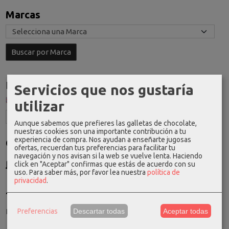
Marcas
Idioma
Servicios que nos gustaría
utilizar
Aunque sabemos que prefieres las galletas de chocolate,
nuestras cookies son una importante contribución a tu
experiencia de compra. Nos ayudan a enseñarte jugosas
Costes de Envío
ofertas, recuerdan tus preferencias para facilitar tu
navegación y nos avisan si la web se vuelve lenta. Haciendo
GRATIS *
click en "Aceptar" confirmas que estás de acuerdo con su
Consultar Destinos
uso.
Para saber más, por favor lea nuestra
política de
privacidad
.
Tu Carrito (0)
Preferencias
Descartar todas
Aceptar todas
El carrito de la compra está vacío