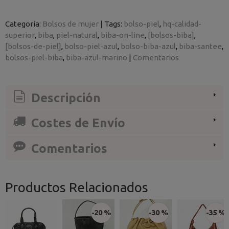
Categoría:
Bolsos de mujer
|
Tags:
bolso-piel
hq-calidad-
superior
biba
piel-natural
biba-on-line
[bolsos-biba]
[bolsos-de-piel]
bolso-piel-azul
bolso-biba-azul
biba-santee
bolsos-piel-biba
biba-azul-marino
|
Comentarios
Descripción
Costes de Envío
Comentarios
Productos Relacionados
-20 %
-30 %
-35 %