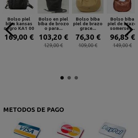
Bolso piel
Bolso en piel
Bolso biba
Bolso biba
biba kansas
biba de brozo
piel de brazo
piel de brazo
negro KA1 00
o para...
grace...
somerset...
169,00 €
103,20 €
76,30 €
96,85 €
129,00 €
109,00 €
149,00 €
METODOS DE PAGO