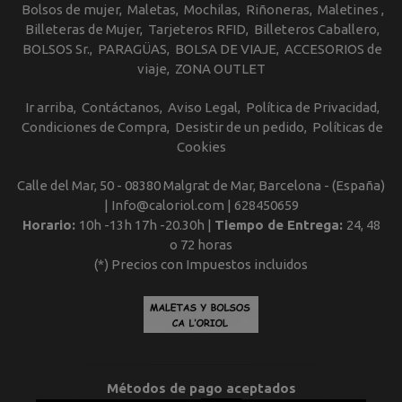
Bolsos de mujer
Maletas
Mochilas
Riñoneras
Maletines
Billeteras de Mujer
Tarjeteros RFID
Billeteros Caballero
BOLSOS Sr.
PARAGÜAS
BOLSA DE VIAJE
ACCESORIOS de
viaje
ZONA OUTLET
Ir arriba
Contáctanos
Aviso Legal
Política de Privacidad
Condiciones de Compra
Desistir de un pedido
Políticas de
Cookies
Calle del Mar, 50 - 08380 Malgrat de Mar, Barcelona - (España)
| Info@caloriol.com |
628450659
Horario:
10h -13h 17h -20.30h |
Tiempo de Entrega:
24, 48
o 72 horas
(*) Precios con Impuestos incluidos
Métodos de pago aceptados