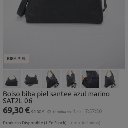
BIBA PIEL
Bolso biba piel santee azul marino
SAT2L 06
69,30 €
1
17:57:49
99,00 €
Termina en:
día
Producto Disponible
(1 En Stock)
-
(Imp. Incluidos)