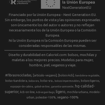
Financiado por la Unión Europea - Next Generation EU.
Sin embargo, los puntos de vista y las opiniones expresadas
son únicamente los del autor o autores y no reflejan
necesariamente los de la Unión Europea o la Comisión
Europea.
Ni la Unión Europea ni la Comisión Europea pueden ser
consideradas responsables de las mismas.
Diseño y durabilidad en Caloriol.com: bolsos, mochilas y
maletas a los mejores precios. Modelos para mujer,
hombre, piel, veganos y viaje.
#fibrasrecicladas
[articulo-vegano]
[bolsos-kcb]
bandolera-regulable
bolso-bandolera
bolso-sra.
bolsos-ligeros
bolso-sra
bolsos-impermeables
hq-calidad-
equipaje-de-cabina
gabol-on-line
garantia-samsonite
superior
ligero
kcb-on-line
mochila-urbana
modelo-
kcb-vegan-bags
vegano-100%
urban
poliester-100%