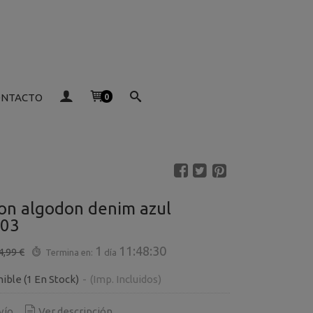
ONTACTO
0
on algodon denim azul
003
1
11:48:30
4,99 €
Termina en:
día
nible
(1 En Stock)
-
(Imp. Incluidos)
vío
Ver descripción