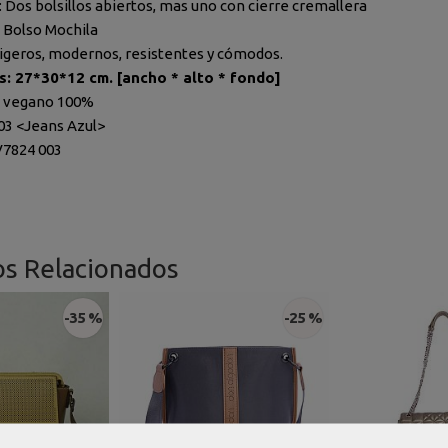
: Dos bolsillos abiertos, mas uno con cierre cremallera
 Bolso Mochila
ligeros, modernos, resistentes y cómodos.
: 27*30*12 cm. [ancho * alto *
fondo
]
o vegano 100%
003 <Jeans Azul>
V7824 003
os Relacionados
-35 %
-25 %