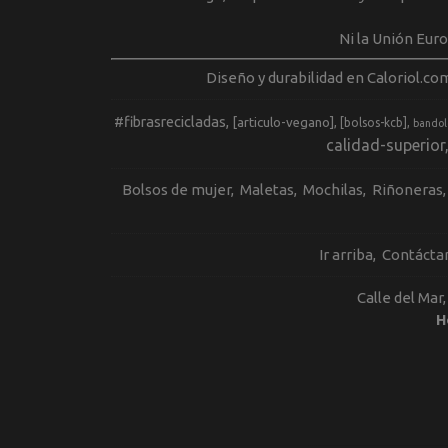
Ni la Unión Eur
Diseño y durabilidad en Caloriol.co
#fibrasrecicladas
[articulo-vegano]
[bolsos-kcb]
bandol
calidad-superior
Bolsos de mujer
Maletas
Mochilas
Riñoneras
Ir arriba
Contácta
Calle del Mar
H