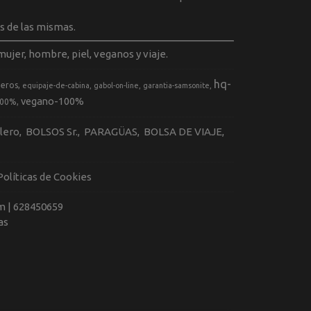
s de las mismas.
ujer, hombre, piel, veganos y viaje.
hq-
geros
equipaje-de-cabina
gabol-on-line
garantia-samsonite
vegano-100%
100%
llero
BOLSOS Sr.
PARAGÜAS
BOLSA DE VIAJE
Políticas de Cookies
m |
628450659
as