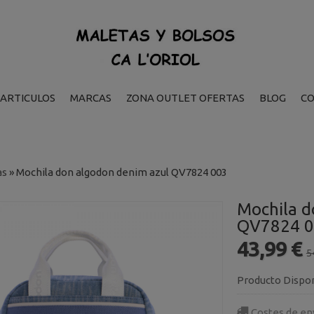
ARTICULOS
MARCAS
ZONA OUTLET OFERTAS
BLOG
C
as
»
Mochila don algodon denim azul QV7824 003
Mochila d
QV7824 
43,99 €
5
Producto Dispo
Costes de en