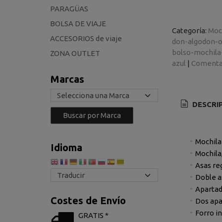
PARAGÜAS
BOLSA DE VIAJE
Categoría:
Moc
ACCESORIOS de viaje
don-algodon-o
bolso-mochila
ZONA OUTLET
azul
|
Comenta
Marcas
DESCRI
Mochila
Idioma
Mochila
Asas re
Doble 
Apartad
Costes de Envío
Dos apa
Forro in
GRATIS *