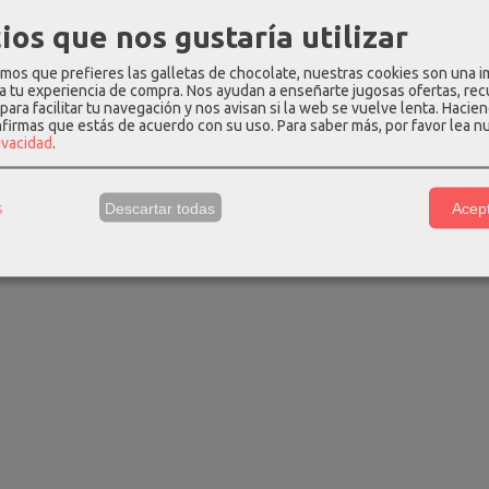
ios que nos gustaría utilizar
os que prefieres las galletas de chocolate, nuestras cookies son una 
zar bandolera
Bolso bandolera don
Bolso de braz
 a tu experiencia de compra. Nos ayudan a enseñarte jugosas ofertas, re
n...
algodon fourteen...
don
para facilitar tu navegación y nos avisan si la web se vuelve lenta. Hacien
 €
39,74 €
44,00
nfirmas que estás de acuerdo con su uso.
Para saber más, por favor lea n
50,99 €
52,99 €
rivacidad
.
s
Descartar todas
Acept