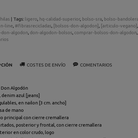
hilas
|
Tags:
ligero
hq-calidad-superior
bolso-sra
bolso-bandoler
n-line
#fibrasrecicladas
[bolsos-don-algodon]
[articulo-vegano]
-don-algodon
don-algodon-bolsos
comprar-bolsos-don-algodon
rios
PCIÓN
COSTES DE ENVÍO
COMENTARIOS
 Don Algodón
, denim azul [jeans]
gulables, en nailon [3 cm. ancho]
asa de mano
o principal con cierre cremallera
rtados, posterior y frontal, con cierre cremallera
terior en color crudo, logo