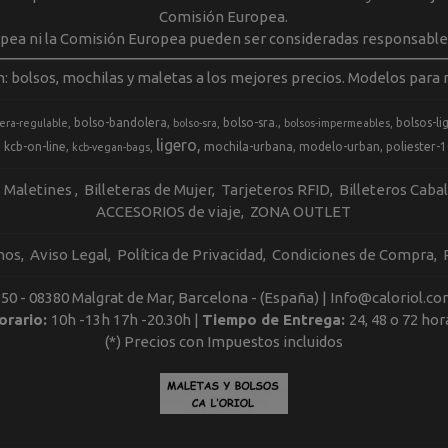
Comisión Europea.
opea ni la Comisión Europea pueden ser consideradas responsable
m: bolsos, mochilas y maletas a los mejores precios. Modelos para m
bolso-bandolera
bolso-sra.
bolsos-li
era-regulable
bolso-sra
bolsos-impermeables
ligero
kcb-on-line
mochila-urbana
modelo-urban
poliester-
kcb-vegan-bags
Maletines
Billeteras de Mujer
Tarjeteros RFID
Billeteros Caba
ACCESORIOS de viaje
ZONA OUTLET
nos
Aviso Legal
Política de Privacidad
Condiciones de Compra
, 50 - 08380 Malgrat de Mar, Barcelona - (España) | Info@caloriol.co
orario:
10h -13h 17h -20.30h |
Tiempo de Entrega:
24, 48 o 72 hor
(*) Precios con Impuestos incluidos