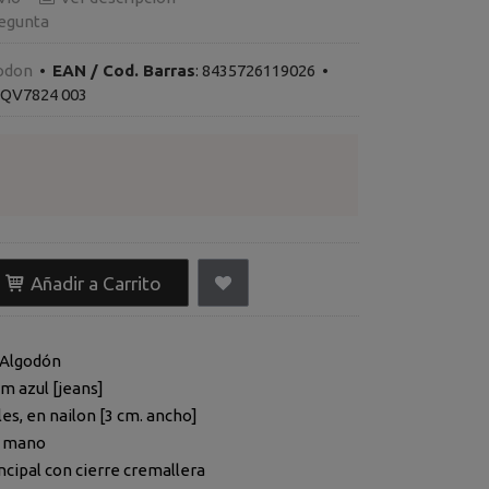
egunta
odon
•
EAN / Cod. Barras
:
8435726119026
•
QV7824 003
Añadir a Carrito
 Algodón
Mochila, denim azul [jeans]
es, en nailon [3 cm. ancho]
e mano
ncipal con cierre cremallera