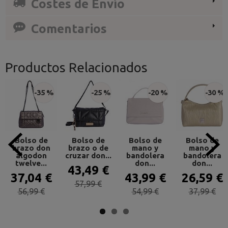
Costes de Envío
Comentarios
Productos Relacionados
-35 %
-25 %
-20 %
-30 %
Bolso de
Bolso de
Bolso de
Bolso de
brazo don
brazo o de
mano y
mano y
algodon
cruzar don...
bandolera
bandolera
twelve...
don...
don...
43,49 €
37,04 €
43,99 €
26,59 €
57,99 €
56,99 €
54,99 €
37,99 €