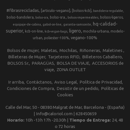
#fibrasrecicladas
[articulo-vegano]
[bolsos-kcb]
bandolera-regulable
bolso-bandolera
bolso-sra.
bolsos-ligeros
bolso-sra
bolsos-impermeables
hq-calidad-
equipaje-de-cabina
gabol-on-line
garantia-samsonite
superior
ligero
kcb-on-line
mochila-urbana
modelo-
kcb-vegan-bags
vegano-100%
urban
poliester-100%
Bolsos de mujer
Maletas
Mochilas
Riñoneras
Maletines
Billeteras de Mujer
Tarjeteros RFID
Billeteros Caballero
BOLSOS Sr.
PARAGÜAS
BOLSA DE VIAJE
ACCESORIOS de
viaje
ZONA OUTLET
Ir arriba
Contáctanos
Aviso Legal
Política de Privacidad
Condiciones de Compra
Desistir de un pedido
Políticas de
Cookies
Calle del Mar, 50 - 08380 Malgrat de Mar, Barcelona - (España)
| Info@caloriol.com |
628450659
Horario:
10h -13h 17h -20.30h |
Tiempo de Entrega:
24, 48
o 72 horas