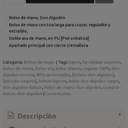
Bolso de mano, Don Algodón
Bolso de mano con tira larga para cruzar, regulable y
extraible,
Doble asa de mano, en PU [Piel sintetica]
Apartado principal con cierre cremallera
Categoría:
Bolsos de mujer
|
Tags:
ligero
hq-calidad-superior
bolso-de-mano
bolso-sra
bolso-blanco
vegano-100%
don-
algodon-on-line
#fibrasrecicladas
[bolsos-don-algodon]
[articulo-vegano]
bolsos-ligeros
bolso-don-algodon-negro
don-algodon-bolsos
bolso-de-mano-don-algodon
comprar-
bolsos-don-algodon
|
Comentarios
Descripción