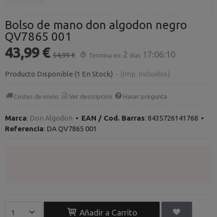
Bolso de mano don algodon negro
QV7865 001
43,99 €
2
17:06:10
54,99 €
Termina en:
días
Producto Disponible
(1 En Stock)
-
(Imp. Incluidos)
Costes de envío
Ver descripción
Hacer pregunta
Marca
:
Don Algodon
•
EAN / Cod. Barras
:
8435726141768
•
Referencia
:
DA QV7865 001
Añadir a Carrito