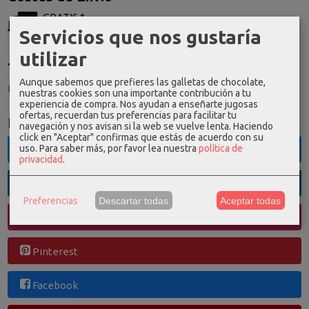
GRATIS *
Servicios que nos gustaría
Consultar Destinos
utilizar
Tu Carrito (0)
Aunque sabemos que prefieres las galletas de chocolate,
El carrito de la compra está vacío
nuestras cookies son una importante contribución a tu
experiencia de compra. Nos ayudan a enseñarte jugosas
ofertas, recuerdan tus preferencias para facilitar tu
Redes Sociales
navegación y nos avisan si la web se vuelve lenta. Haciendo
click en "Aceptar" confirmas que estás de acuerdo con su
uso.
Para saber más, por favor lea nuestra
política de
Twitter
privacidad
.
Linkedin
Preferencias
Descartar todas
Aceptar todas
Instagram
Pinterest
Facebook