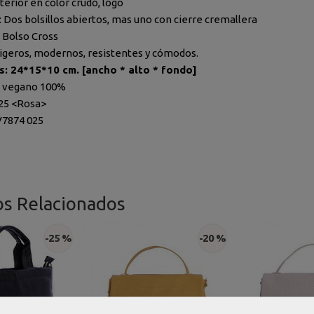
terior en color crudo, logo
: Dos bolsillos abiertos, mas uno con cierre cremallera
 Bolso Cross
ligeros, modernos, resistentes y cómodos.
: 24*15*10 cm. [ancho * alto *
fondo
]
o vegano 100%
025 <Rosa>
V7874 025
os Relacionados
-25 %
-20 %