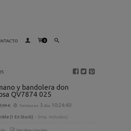
ONTACTO
0
25
mano y bandolera don
rosa QV7874 025
3
10:24:39
7,99 €
Termina en:
días
nible
(1 En Stock)
-
(Imp. Incluidos)
vío
Ver descripción