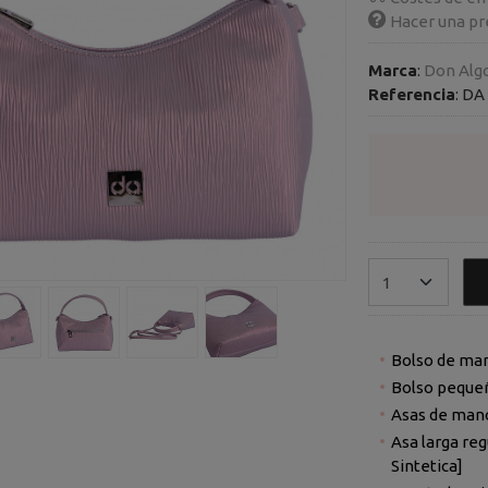
Hacer una pr
Marca
:
Don Alg
Referencia
:
DA 
Bolso de ma
Bolso pequeñ
Asas de mano,
Asa larga reg
Sintetica]