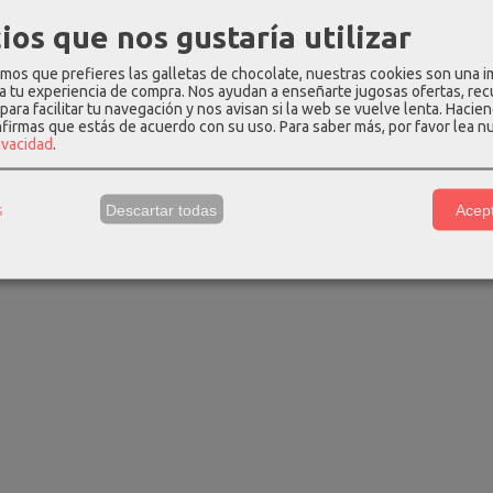
ios que nos gustaría utilizar
os que prefieres las galletas de chocolate, nuestras cookies son una 
 a tu experiencia de compra. Nos ayudan a enseñarte jugosas ofertas, re
o o de cruzar
Bolso de mano y bandolera
Bolso de mano
para facilitar tu navegación y nos avisan si la web se vuelve lenta. Hacien
n...
don...
don
nfirmas que estás de acuerdo con su uso.
Para saber más, por favor lea n
rivacidad
.
 €
43,99 €
43,99
61,99 €
54,99 €
s
Descartar todas
Acept