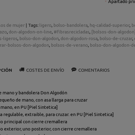
Apartado pri
sos de mujer
|
Tags:
ligero
bolso-bandolera
hq-calidad-superior
b
azo
don-algodon-on-line
#fibrasrecicladas
[bolsos-don-algodon
s-ligeros
bolso-don-algodon
don-algodon-rosa
bolso-de-cruzar
ar-bolsos-don-algodon
bolsos-de-verano
bolso-don-algodon-
PCIÓN
COSTES DE ENVÍO
COMENTARIOS
e mano y bandolera Don Algodón
equeño de mano, con asa llarga para cruzar
 mano, en PU [Piel Sintetica]
a regulable, extraible, para cruzar. en PU [Piel Sintetica]
o principal con cierre cremallera
o exterior, uno posterior, con cierre cremallera