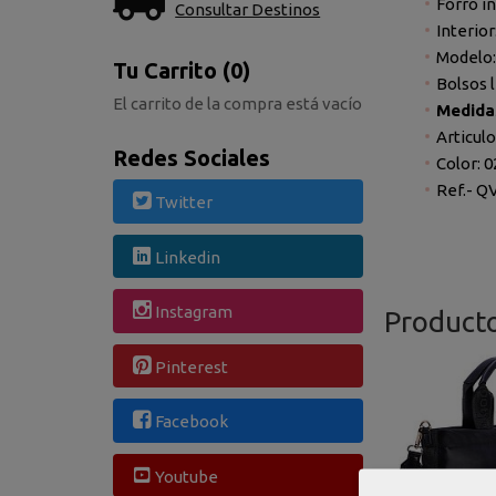
Forro in
Consultar Destinos
Interior
Modelo:
Tu Carrito (0)
Bolsos 
El carrito de la compra está vacío
Medidas
Articul
Redes Sociales
Color: 
Ref.- Q
Twitter
Linkedin
Instagram
Product
Pinterest
Facebook
Youtube