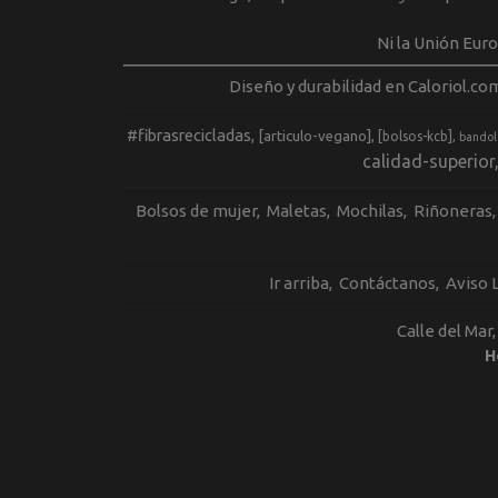
Ni la Unión Eur
Diseño y durabilidad en Caloriol.co
#fibrasrecicladas
[articulo-vegano]
[bolsos-kcb]
bandol
calidad-superior
Bolsos de mujer
Maletas
Mochilas
Riñoneras
Ir arriba
Contáctanos
Aviso 
Calle del Mar
H