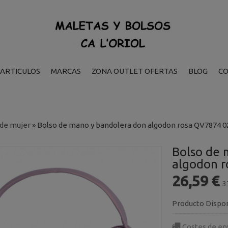
ARTICULOS
MARCAS
ZONA OUTLET OFERTAS
BLOG
C
 de mujer
»
Bolso de mano y bandolera don algodon rosa QV7874 0
Bolso de 
algodon 
26,59 €
3
Producto Dispo
Costes de en