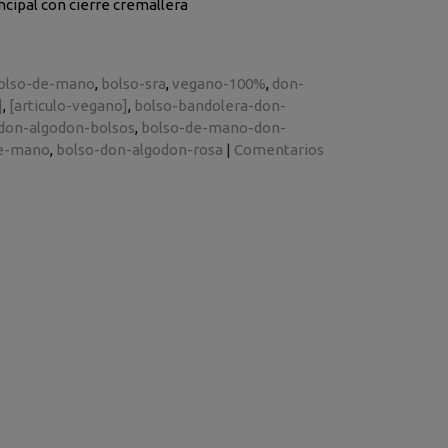
ncipal con cierre cremallera
olso-de-mano
bolso-sra
vegano-100%
don-
]
[articulo-vegano]
bolso-bandolera-don-
don-algodon-bolsos
bolso-de-mano-don-
de-mano
bolso-don-algodon-rosa
|
Comentarios