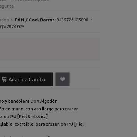
egunta
odon
•
EAN / Cod. Barras
:
8435726125898
•
QV7874 025
Añadir a Carrito
no y bandolera Don Algodón
o de mano, con asa llarga para cruzar
 en PU [Piel Sintetica]
ulable, extraible, para cruzar. en PU [Piel