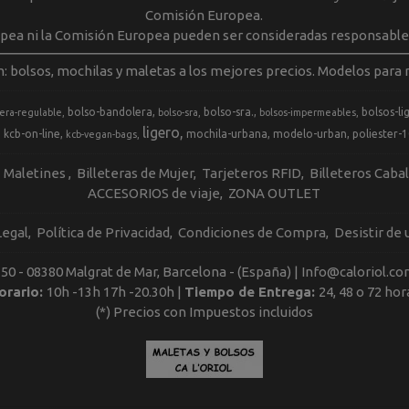
Comisión Europea.
opea ni la Comisión Europea pueden ser consideradas responsable
m: bolsos, mochilas y maletas a los mejores precios. Modelos para m
bolso-bandolera
bolso-sra.
bolsos-li
era-regulable
bolso-sra
bolsos-impermeables
ligero
kcb-on-line
mochila-urbana
modelo-urban
poliester-
kcb-vegan-bags
Maletines
Billeteras de Mujer
Tarjeteros RFID
Billeteros Caba
ACCESORIOS de viaje
ZONA OUTLET
Legal
Política de Privacidad
Condiciones de Compra
Desistir de
, 50 - 08380 Malgrat de Mar, Barcelona - (España) | Info@caloriol.co
orario:
10h -13h 17h -20.30h |
Tiempo de Entrega:
24, 48 o 72 hor
(*) Precios con Impuestos incluidos