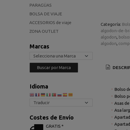
PARAGÜAS
BOLSA DE VIAJE
ACCESORIOS de viaje
Categoría:
Bol
algodon-de-br
ZONA OUTLET
algodon
bolso
algodon
compr
Marcas
DESCRI
Idioma
Bolso d
Bolso p
Asas de
Asa larg
Costes de Envío
Apartad
Apartad
GRATIS *