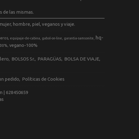
s de las mismas.
ujer, hombre, piel, veganos y viaje.
hq-
geros
equipaje-de-cabina
gabol-on-line
garantia-samsonite
vegano-100%
100%
llero
BOLSOS Sr.
PARAGÜAS
BOLSA DE VIAJE
 un pedido
Políticas de Cookies
m |
628450659
as