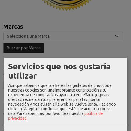
Marcas
Servicios que nos gustaría
Idioma
utilizar
Aunque sabemos que prefieres las galletas de chocolate,
nuestras cookies son una importante contribución a tu
experiencia de compra. Nos ayudan a enseñarte jugosas
Costes de Envío
ofertas, recuerdan tus preferencias para facilitar tu
navegación y nos avisan si la web se vuelve lenta. Haciendo
GRATIS *
click en "Aceptar" confirmas que estás de acuerdo con su
uso.
Para saber más, por favor lea nuestra
política de
Consultar Destinos
privacidad
.
Tu Carrito (0)