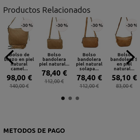
Productos Relacionados
-30 %
-30 %
-30 %
-30 %
Bolso de
Bolso
Bolso
Bolso
brazo en piel
bandolera
bandolera
bandolera S
natural
piel natural...
piel natural
en piel
camel...
solapa...
natural...
78,40 €
98,00 €
78,40 €
58,10 €
112,00 €
140,00 €
112,00 €
83,00 €
METODOS DE PAGO