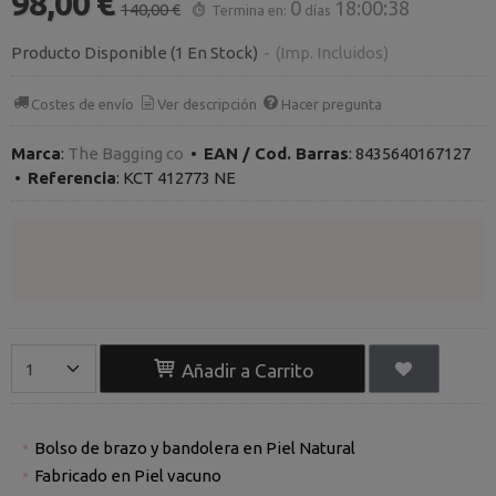
98,00 €
0
18:00:37
140,00 €
Termina en:
días
Producto Disponible
(1 En Stock)
-
(Imp. Incluidos)
Costes de envío
Ver descripción
Hacer pregunta
Marca
:
The Bagging co
•
EAN / Cod. Barras
:
8435640167127
•
Referencia
:
KCT 412773 NE
Añadir a Carrito
Bolso de brazo y bandolera en Piel Natural
Fabricado en Piel vacuno