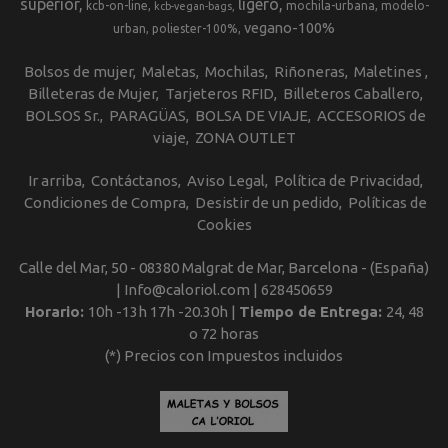
superior
ligero
kcb-on-line
mochila-urbana
modelo-
kcb-vegan-bags
vegano-100%
urban
poliester-100%
Bolsos de mujer
Maletas
Mochilas
Riñoneras
Maletines
Billeteras de Mujer
Tarjeteros RFID
Billeteros Caballero
BOLSOS Sr.
PARAGÜAS
BOLSA DE VIAJE
ACCESORIOS de
viaje
ZONA OUTLET
Ir arriba
Contáctanos
Aviso Legal
Política de Privacidad
Condiciones de Compra
Desistir de un pedido
Políticas de
Cookies
Calle del Mar, 50 - 08380 Malgrat de Mar, Barcelona - (España)
| Info@caloriol.com |
628450659
Horario:
10h -13h 17h -20.30h |
Tiempo de Entrega:
24, 48
o 72 horas
(*) Precios con Impuestos incluidos