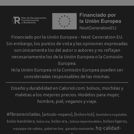
Financiado por la Unión Europea - Next Generation EU.
Sin embargo, los puntos de vista y las opiniones expresadas
son únicamente los del autor o autores y no reflejan
necesariamente los de la Unión Europea o la Comisión
Europea.
Ni la Unión Europea ni la Comisión Europea pueden ser
consideradas responsables de las mismas.
Diseño y durabilidad en Caloriol.com: bolsos, mochilas y
maletas a los mejores precios. Modelos para mujer,
hombre, piel, veganos y viaje.
#fibrasrecicladas
[articulo-vegano]
[bolsos-kcb]
bandolera-regulable
bolso-bandolera
bolso-sra.
bolsos-ligeros
bolso-sra
bolsos-impermeables
hq-calidad-
equipaje-de-cabina
gabol-on-line
garantia-samsonite