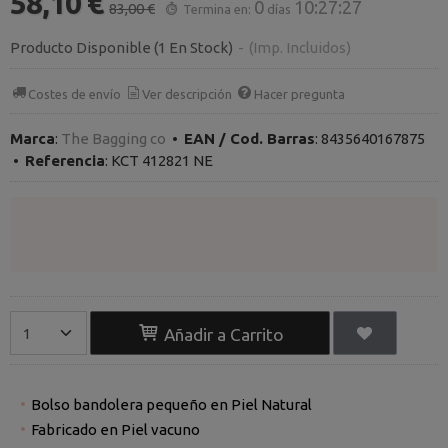
58,10 €
0
10:27:26
83,00 €
Termina en:
días
Producto Disponible
(1 En Stock)
-
(Imp. Incluidos)
Costes de envío
Ver descripción
Hacer pregunta
Marca
:
The Bagging co
•
EAN / Cod. Barras
:
8435640167875
•
Referencia
:
KCT 412821 NE
Añadir a Carrito
Bolso bandolera pequeño en Piel Natural
Fabricado en Piel vacuno