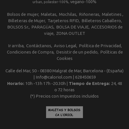
vegano-100%
urban
poliester-100%
Bolsos de mujer
Maletas
Mochilas
Riñoneras
Maletines
Billeteras de Mujer
Tarjeteros RFID
Billeteros Caballero
BOLSOS Sr.
PARAGÜAS
BOLSA DE VIAJE
ACCESORIOS de
viaje
ZONA OUTLET
Ir arriba
Contáctanos
Aviso Legal
Política de Privacidad
Condiciones de Compra
Desistir de un pedido
Políticas de
Cookies
Calle del Mar, 50 - 08380 Malgrat de Mar, Barcelona - (España)
| Info@caloriol.com |
628450659
Horario:
10h -13h 17h -20.30h |
Tiempo de Entrega:
24, 48
o 72 horas
(*) Precios con Impuestos incluidos