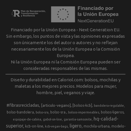
Financiado por la Unión Europea - Next Generation EU.
Sin embargo, los puntos de vista y las opiniones expresadas
son únicamente los del autor o autores y no reflejan
necesariamente los de la Unión Europea o la Comisión
Europea.
Ni la Unión Europea ni la Comisión Europea pueden ser
consideradas responsables de las mismas.
Diseño y durabilidad en Caloriol.com: bolsos, mochilas y
maletas a los mejores precios. Modelos para mujer,
hombre, piel, veganos y viaje.
#fibrasrecicladas
[articulo-vegano]
[bolsos-kcb]
bandolera-regulable
bolso-bandolera
bolso-sra.
bolsos-ligeros
bolso-sra
bolsos-impermeables
hq-calidad-
equipaje-de-cabina
gabol-on-line
garantia-samsonite
superior
ligero
kcb-on-line
mochila-urbana
modelo-
kcb-vegan-bags