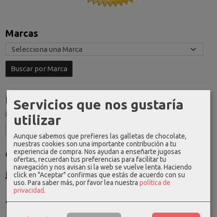
Marcas
Idioma
Servicios que nos gustaría
utilizar
Aunque sabemos que prefieres las galletas de chocolate,
nuestras cookies son una importante contribución a tu
experiencia de compra. Nos ayudan a enseñarte jugosas
Costes de Envío
ofertas, recuerdan tus preferencias para facilitar tu
navegación y nos avisan si la web se vuelve lenta. Haciendo
GRATIS *
click en "Aceptar" confirmas que estás de acuerdo con su
Consultar Destinos
uso.
Para saber más, por favor lea nuestra
política de
privacidad
.
Tu Carrito (0)