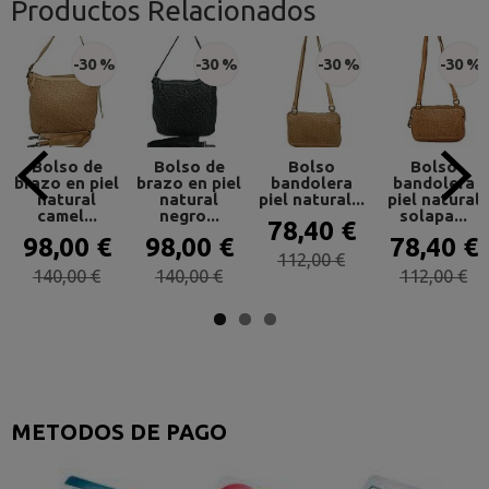
Productos Relacionados
-30 %
-30 %
-30 %
-30 %
Bolso de
Bolso de
Bolso
Bolso
brazo en piel
brazo en piel
bandolera
bandolera
natural
natural
piel natural...
piel natural
camel...
negro...
solapa...
78,40 €
98,00 €
98,00 €
78,40 €
112,00 €
140,00 €
140,00 €
112,00 €
METODOS DE PAGO