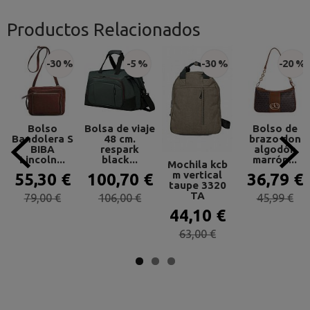
Productos Relacionados
-30 %
-5 %
-30 %
-20 %
Bolso
Bolsa de viaje
Bolso de
Bandolera S
48 cm.
brazo don
BIBA
respark
algodón
Lincoln...
black...
marrón...
Mochila kcb
m vertical
55,30 €
100,70 €
36,79 €
taupe 3320
TA
79,00 €
106,00 €
45,99 €
44,10 €
63,00 €