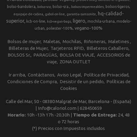
bolso-bandolera
bolso-sra.
bolsos-ligeros
bolso-sra
bolsos-impermeables
hq-calidad-
equipaje-de-cabina
gabol-on-line
garantia-samsonite
superior
ligero
kcb-on-line
mochila-urbana
modelo-
kcb-vegan-bags
vegano-100%
urban
poliester-100%
Bolsos de mujer
Maletas
Mochilas
Riñoneras
Maletines
Billeteras de Mujer
Tarjeteros RFID
Billeteros Caballero
BOLSOS Sr.
PARAGÜAS
BOLSA DE VIAJE
ACCESORIOS de
viaje
ZONA OUTLET
Ir arriba
Contáctanos
Aviso Legal
Política de Privacidad
Condiciones de Compra
Desistir de un pedido
Políticas de
Cookies
Calle del Mar, 50 - 08380 Malgrat de Mar, Barcelona - (España)
| Info@caloriol.com |
628450659
Horario:
10h -13h 17h -20.30h |
Tiempo de Entrega:
24, 48
o 72 horas
(*) Precios con Impuestos incluidos