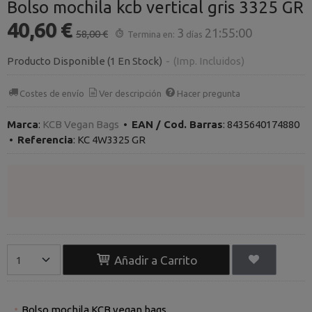
Bolso mochila kcb vertical gris 3325 GR
40,60 €
3
21:55:00
58,00 €
Termina en:
días
Producto Disponible
(1 En Stock)
-
(Imp. Incluidos)
Costes de envío
Ver descripción
Hacer pregunta
Marca
:
KCB Vegan Bags
•
EAN / Cod. Barras
:
8435640174880
•
Referencia
:
KC 4W3325 GR
Añadir a Carrito
Bolso mochila KCB vegan bags