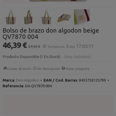
Bolso de brazo don algodon beige
QV7870 004
46,39 €
3
17:03:17
57,99 €
Termina en:
días
Producto Disponible
(1 En Stock)
-
(Imp. Incluidos)
Costes de envío
Ver descripción
Hacer pregunta
Marca
:
Don Algodon
•
EAN / Cod. Barras
:
8435726125799
•
Referencia
:
DA QV7870 004