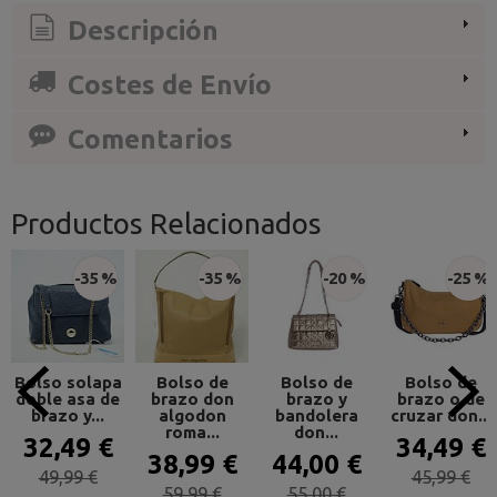
Descripción
Costes de Envío
Comentarios
Productos Relacionados
-35 %
-35 %
-20 %
-25 %
Bolso solapa
Bolso de
Bolso de
Bolso de
doble asa de
brazo don
brazo y
brazo o de
brazo y...
algodon
bandolera
cruzar don...
roma...
don...
32,49 €
34,49 €
38,99 €
44,00 €
49,99 €
45,99 €
59,99 €
55,00 €