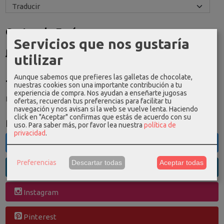
Costes de Envío
Servicios que nos gustaría
GRATIS *
utilizar
Consultar Destinos
Aunque sabemos que prefieres las galletas de chocolate,
Tu Carrito (0)
nuestras cookies son una importante contribución a tu
experiencia de compra. Nos ayudan a enseñarte jugosas
El carrito de la compra está vacío
ofertas, recuerdan tus preferencias para facilitar tu
navegación y nos avisan si la web se vuelve lenta. Haciendo
click en "Aceptar" confirmas que estás de acuerdo con su
Redes Sociales
uso.
Para saber más, por favor lea nuestra
política de
privacidad
.
Twitter
Preferencias
Descartar todas
Aceptar todas
Linkedin
Instagram
Pinterest