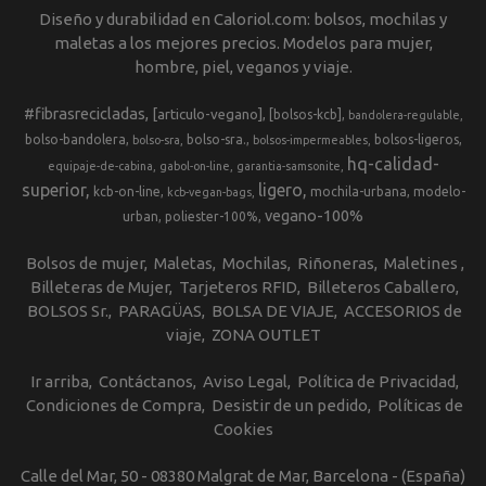
Diseño y durabilidad en Caloriol.com: bolsos, mochilas y
maletas a los mejores precios. Modelos para mujer,
hombre, piel, veganos y viaje.
#fibrasrecicladas
[articulo-vegano]
[bolsos-kcb]
bandolera-regulable
bolso-bandolera
bolso-sra.
bolsos-ligeros
bolso-sra
bolsos-impermeables
hq-calidad-
equipaje-de-cabina
gabol-on-line
garantia-samsonite
superior
ligero
kcb-on-line
mochila-urbana
modelo-
kcb-vegan-bags
vegano-100%
urban
poliester-100%
Bolsos de mujer
Maletas
Mochilas
Riñoneras
Maletines
Billeteras de Mujer
Tarjeteros RFID
Billeteros Caballero
BOLSOS Sr.
PARAGÜAS
BOLSA DE VIAJE
ACCESORIOS de
viaje
ZONA OUTLET
Ir arriba
Contáctanos
Aviso Legal
Política de Privacidad
Condiciones de Compra
Desistir de un pedido
Políticas de
Cookies
Calle del Mar, 50 - 08380 Malgrat de Mar, Barcelona - (España)