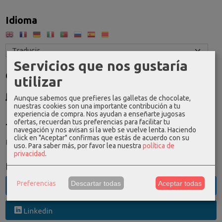
Idioma
Servicios que nos gustaría
Costes de Envío
utilizar
GRATIS *
Aunque sabemos que prefieres las galletas de chocolate,
Consultar Destinos
nuestras cookies son una importante contribución a tu
experiencia de compra. Nos ayudan a enseñarte jugosas
ofertas, recuerdan tus preferencias para facilitar tu
Tu Carrito (0)
navegación y nos avisan si la web se vuelve lenta. Haciendo
click en "Aceptar" confirmas que estás de acuerdo con su
El carrito de la compra está vacío
uso.
Para saber más, por favor lea nuestra
política de
privacidad
.
Redes Sociales
Preferencias
Descartar todas
Aceptar todas
Twitter
Linkedin