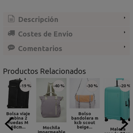
Descripción
Costes de Envío
Comentarios
Productos Relacionados
-19 %
-40 %
-30 %
-20 %
Bolsa viaje
Bolso
cabina 2
bandolera m
ruedas M
kcb scout
68cm...
beige...
Mochila
Maleta
impermeable