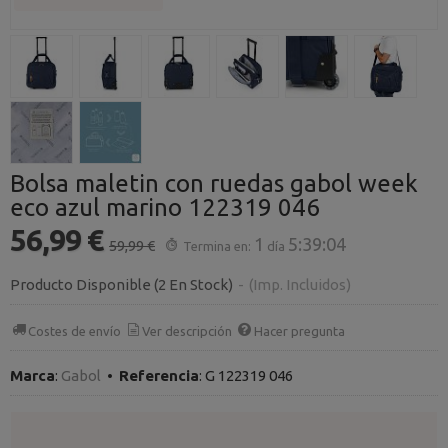
Bolsa maletin con ruedas gabol week
eco azul marino 122319 046
56,99 €
1
5:39:03
59,99 €
Termina en:
día
Producto Disponible
(2 En Stock)
-
(Imp. Incluidos)
Costes de envío
Ver descripción
Hacer pregunta
Marca
:
Gabol
•
Referencia
:
G 122319 046