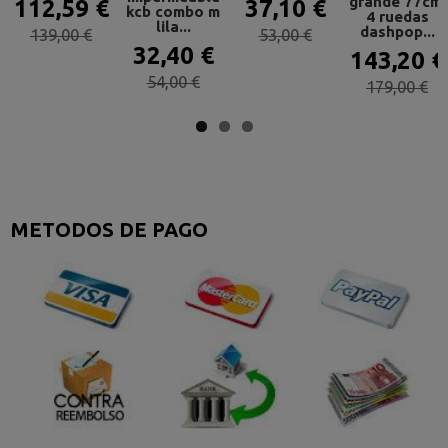
grande 77cm.
112,59 €
37,10 €
kcb combo m
4 ruedas
lila...
dashpop...
139,00 €
53,00 €
32,40 €
143,20 €
54,00 €
179,00 €
METODOS DE PAGO