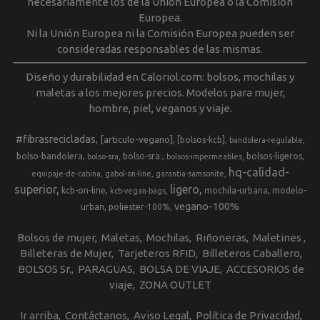
necesariamente los de la Unión Europea o la Comisión
Europea.
Ni la Unión Europea ni la Comisión Europea pueden ser
consideradas responsables de las mismas.
Diseño y durabilidad en Caloriol.com: bolsos, mochilas y
maletas a los mejores precios. Modelos para mujer,
hombre, piel, veganos y viaje.
#fibrasrecicladas
[articulo-vegano]
[bolsos-kcb]
bandolera-regulable
bolso-bandolera
bolso-sra.
bolsos-ligeros
bolso-sra
bolsos-impermeables
hq-calidad-
equipaje-de-cabina
gabol-on-line
garantia-samsonite
superior
ligero
kcb-on-line
mochila-urbana
modelo-
kcb-vegan-bags
vegano-100%
urban
poliester-100%
Bolsos de mujer
Maletas
Mochilas
Riñoneras
Maletines
Billeteras de Mujer
Tarjeteros RFID
Billeteros Caballero
BOLSOS Sr.
PARAGÜAS
BOLSA DE VIAJE
ACCESORIOS de
viaje
ZONA OUTLET
Ir arriba
Contáctanos
Aviso Legal
Política de Privacidad