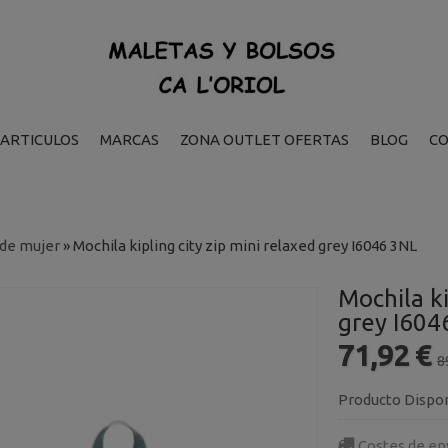
ARTICULOS
MARCAS
ZONA OUTLET OFERTAS
BLOG
C
 de mujer
»
Mochila kipling city zip mini relaxed grey I6046 3NL
Mochila ki
grey I604
71,92 €
8
Producto Dispo
Costes de en