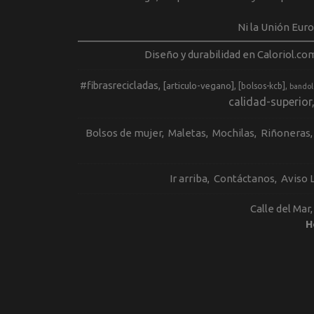
Ni la Unión Eur
Diseño y durabilidad en Caloriol.co
#fibrasrecicladas
[articulo-vegano]
[bolsos-kcb]
bandol
calidad-superior
Bolsos de mujer
Maletas
Mochilas
Riñoneras
Ir arriba
Contáctanos
Aviso 
Calle del Mar
H