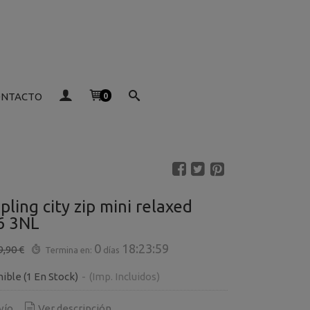
ONTACTO
0
pling city zip mini relaxed
6 3NL
0
18:23:59
9,90 €
Termina en:
días
nible
(1 En Stock)
-
(Imp. Incluidos)
vío
Ver descripción