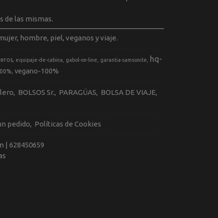
s de las mismas.
ujer, hombre, piel, veganos y viaje.
hq-
geros
equipaje-de-cabina
gabol-on-line
garantia-samsonite
vegano-100%
100%
llero
BOLSOS Sr.
PARAGÜAS
BOLSA DE VIAJE
 un pedido
Políticas de Cookies
m |
628450659
as