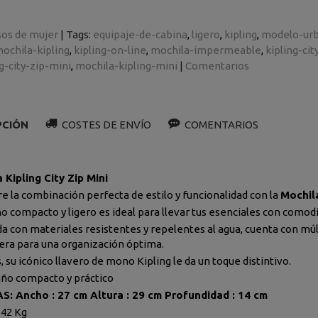
sos de mujer
|
Tags:
equipaje-de-cabina
ligero
kipling
modelo-ur
ochila-kipling
kipling-on-line
mochila-impermeable
kipling-cit
g-city-zip-mini
mochila-kipling-mini
|
Comentarios
PCIÓN
COSTES DE ENVÍO
COMENTARIOS
 Kipling City Zip Mini
e la combinación perfecta de estilo y funcionalidad con la
Mochila
o compacto y ligero es ideal para llevar tus esenciales con comodid
da con materiales resistentes y repelentes al agua, cuenta con m
era para una organización óptima.
 su icónico llavero de mono Kipling le da un toque distintivo.
o compacto y práctico
: Ancho : 27 cm Altura : 29 cm Profundidad : 14 cm
.42 Kg