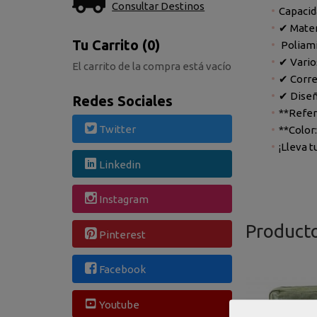
Consultar Destinos
Capacida
✔ Mater
Tu Carrito (0)
Poliami
✔ Vario
El carrito de la compra está vacío
✔ Corre
✔ Diseñ
Redes Sociales
**Refer
Twitter
**Color
¡Lleva t
Linkedin
Instagram
Product
Pinterest
Facebook
Youtube