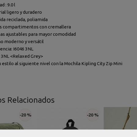
d : 9.0 l
ial ligero y duradero
da reciclada, poliamida
s compartimentos con cremallera
as ajustables para mayor comodidad
o moderno y versátil
encia: I6046 3NL
: 3NL <Relaxed Grey>
u estilo al siguiente nivel con la Mochila Kipling City Zip Mini
os Relacionados
-20 %
-20 %