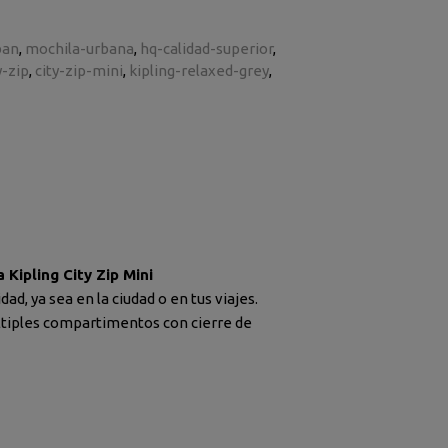
ban
mochila-urbana
hq-calidad-superior
y-zip
city-zip-mini
kipling-relaxed-grey
 Kipling City Zip Mini
ad, ya sea en la ciudad o en tus viajes.
últiples compartimentos con cierre de