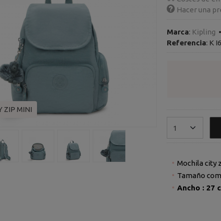
Hacer una pr
Marca
:
Kipling
Referencia
:
K I
 ZIP MINI
Mochila city 
Tamaño comp