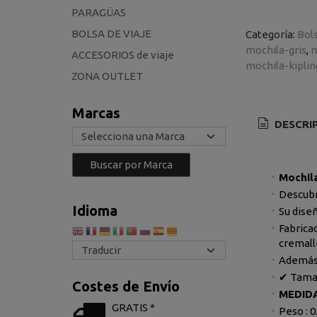
PARAGÜAS
BOLSA DE VIAJE
Categoría:
Bol
mochila-gris
m
ACCESORIOS de viaje
mochila-kiplin
ZONA OUTLET
Marcas
DESCRI
Mochila
Descubr
Idioma
Su diseñ
Fabrica
cremall
Además,
✔ Tamañ
Costes de Envío
MEDIDAS
GRATIS *
Peso : 0