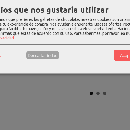
ios que nos gustaría utilizar
os que prefieres las galletas de chocolate, nuestras cookies son una 
 a tu experiencia de compra. Nos ayudan a enseñarte jugosas ofertas, re
para facilitar tu navegación y nos avisan si la web se vuelve lenta. Hacien
nfirmas que estás de acuerdo con su uso.
Para saber más, por favor lea n
dolera biba
Mochila eastpak orbit xs
Bolso bandol
rivacidad
.
 summer...
black K043...
en piel 
 €
36,00 €
39,20
95,00 €
45,00 €
s
Descartar todas
Acept