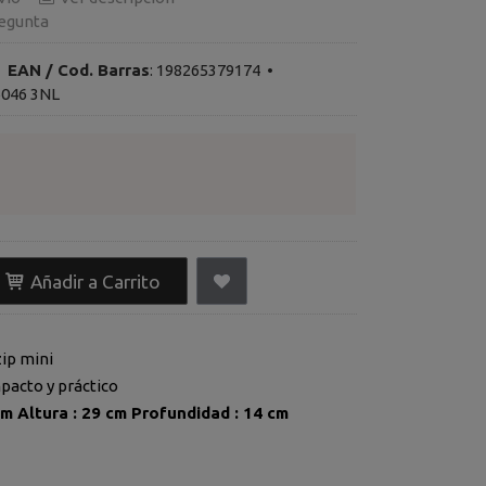
egunta
•
EAN / Cod. Barras
:
198265379174
•
6046 3NL
Añadir a Carrito
zip mini
acto y práctico
Ancho : 27 cm Altura : 29 cm Profundidad : 14 cm