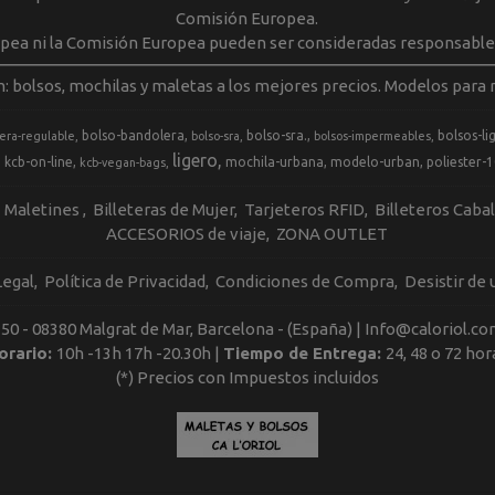
Comisión Europea.
opea ni la Comisión Europea pueden ser consideradas responsable
m: bolsos, mochilas y maletas a los mejores precios. Modelos para m
bolso-bandolera
bolso-sra.
bolsos-li
era-regulable
bolso-sra
bolsos-impermeables
ligero
kcb-on-line
mochila-urbana
modelo-urban
poliester-
kcb-vegan-bags
Maletines
Billeteras de Mujer
Tarjeteros RFID
Billeteros Caba
ACCESORIOS de viaje
ZONA OUTLET
Legal
Política de Privacidad
Condiciones de Compra
Desistir de
, 50 - 08380 Malgrat de Mar, Barcelona - (España) | Info@caloriol.co
orario:
10h -13h 17h -20.30h |
Tiempo de Entrega:
24, 48 o 72 hor
(*) Precios con Impuestos incluidos