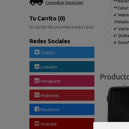
**Refer
Consultar Destinos
**Color
✔ Mater
Tu Carrito (0)
Poliami
El carrito de la compra está vacío
✔ Vario
✔ Doble
Redes Sociales
✔ Diseñ
Twitter
Linkedin
Product
Instagram
Pinterest
Facebook
Youtube