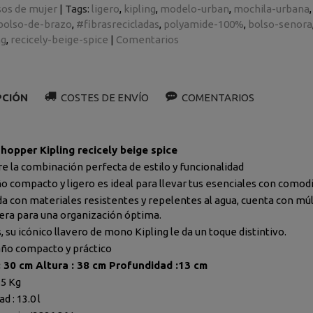
sos de mujer
|
Tags:
ligero
kipling
modelo-urban
mochila-urbana
bolso-de-brazo
#fibrasrecicladas
polyamide-100%
bolso-senora
ng
recicely-beige-spice
|
Comentarios
PCIÓN
COSTES DE ENVÍO
COMENTARIOS
hopper Kipling recicely beige spice
e la combinación perfecta de estilo y funcionalidad
o compacto y ligero es ideal para llevar tus esenciales con comodid
da con materiales resistentes y repelentes al agua, cuenta con m
era para una organización óptima.
 su icónico llavero de mono Kipling le da un toque distintivo.
o compacto y práctico
 30 cm Altura : 38 cm Profundidad :13 cm
.5 Kg
d : 13.0 l