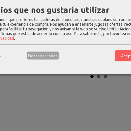
ios que nos gustaría utilizar
os que prefieres las galletas de chocolate, nuestras cookies son una 
dbox 4 ruedas
Riñonera Eastpak Doggy
Mochila eas
 a tu experiencia de compra. Nos ayudan a enseñarte jugosas ofertas, re
ana...
bag black...
zippl'
para facilitar tu navegación y nos avisan si la web se vuelve lenta. Hacien
 €
30,00 €
40,60
185,00 €
30,00 €
nfirmas que estás de acuerdo con su uso.
Para saber más, por favor lea n
rivacidad
.
s
Descartar todas
Acept