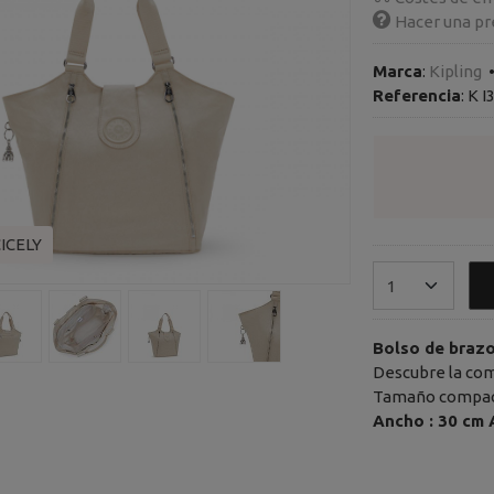
Hacer una pr
Marca
:
Kipling
Referencia
:
K I
ICELY
Bolso de brazo
Descubre la com
Tamaño compact