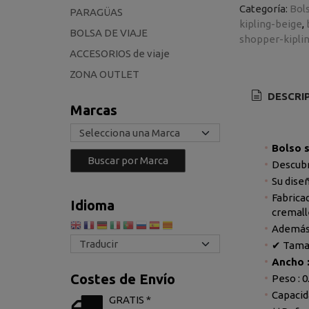
Categoría:
Bol
PARAGÜAS
kipling-beige
BOLSA DE VIAJE
shopper-kipli
ACCESORIOS de viaje
ZONA OUTLET
DESCRI
Marcas
Bolso s
Descubr
Su diseñ
Fabrica
Idioma
cremall
Además,
✔ Tamañ
Ancho :
Costes de Envío
Peso : 0
Capacida
GRATIS *