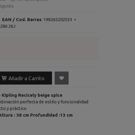
egunta
•
EAN / Cod. Barras
:
198265202533
•
3286 26J
Añadir a Carrito
 Kipling Recicely beige spice
binación perfecta de estilo y funcionalidad
o y práctico
Ancho : 30 cm Altura : 38 cm Profundidad :13 cm