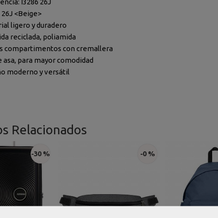
encia: I3286 26J
: 26J <Beige>
ial ligero y duradero
da reciclada, poliamida
s compartimentos con cremallera
 asa, para mayor comodidad
o moderno y versátil
os Relacionados
-30 %
-0 %