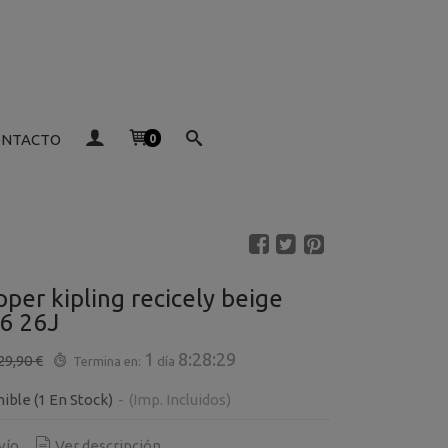
ONTACTO
0
per kipling recicely beige
86 26J
1
8:28:28
29,90 €
Termina en:
día
nible
(1 En Stock)
-
(Imp. Incluidos)
vío
Ver descripción