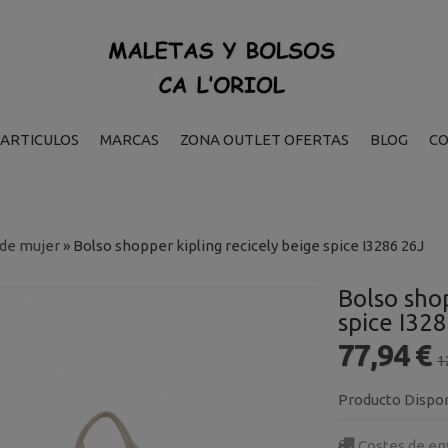
ARTICULOS
MARCAS
ZONA OUTLET OFERTAS
BLOG
C
 de mujer
»
Bolso shopper kipling recicely beige spice I3286 26J
Bolso shop
spice I32
77,94 €
1
Producto Dispo
Costes de en