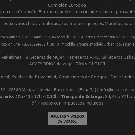
Comisión Europea.
opea ni la Comisión Europea pueden ser consideradas responsable
m: bolsos, mochilas y maletas a los mejores precios. Modelos para m
bolso-bandolera
bolso-sra.
bolsos-li
era-regulable
bolso-sra
bolsos-impermeables
ligero
kcb-on-line
mochila-urbana
modelo-urban
poliester-
kcb-vegan-bags
Maletines
Billeteras de Mujer
Tarjeteros RFID
Billeteros Caba
ACCESORIOS de viaje
ZONA OUTLET
Legal
Política de Privacidad
Condiciones de Compra
Desistir de
, 50 - 08380 Malgrat de Mar, Barcelona - (España) | Info@caloriol.co
orario:
10h -13h 17h -20.30h |
Tiempo de Entrega:
24, 48 o 72 hor
(*) Precios con Impuestos incluidos