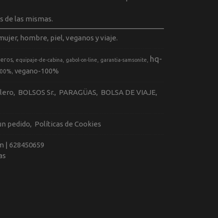
s de las mismas.
ujer, hombre, piel, veganos y viaje.
hq-
geros
equipaje-de-cabina
gabol-on-line
garantia-samsonite
vegano-100%
100%
llero
BOLSOS Sr.
PARAGÜAS
BOLSA DE VIAJE
 un pedido
Políticas de Cookies
m |
628450659
as