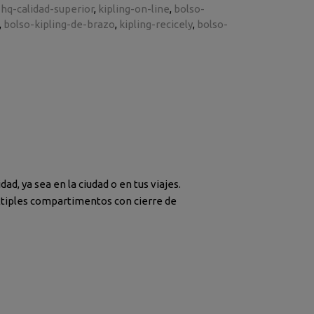
hq-calidad-superior
kipling-on-line
bolso-
bolso-kipling-de-brazo
kipling-recicely
bolso-
ad, ya sea en la ciudad o en tus viajes.
últiples compartimentos con cierre de