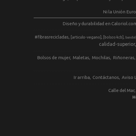
Ni la Unión Eur
Diseño y durabilidad en Caloriol.co
#fibrasrecicladas
[articulo-vegano]
[bolsos-kcb]
bandol
calidad-superior
Bolsos de mujer
Maletas
Mochilas
Riñoneras
Ir arriba
Contáctanos
Aviso 
Calle del Mar
H