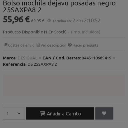
Bolso mochila dejavu posadas negro
25SAXPA8 2
55,96 €
2
2:10:51
69,95 €
Termina en:
días
Producto Disponible
(1 En Stock)
-
(Imp. Incluidos)
Costes de envío
Ver descripción
Hacer pregunta
Marca
:
DESIGUAL
•
EAN / Cod. Barras
:
8445110669419
•
Referencia
:
DS 25SAXPA8 2
Añadir a Carrito