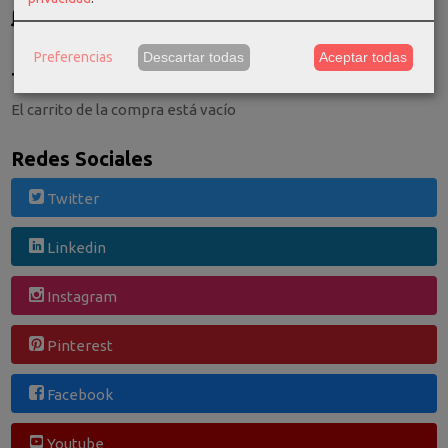
GRATIS *
Consultar Destinos
Preferencias
Descartar todas
Aceptar todas
Tu Carrito (0)
El carrito de la compra está vacío
Redes Sociales
Twitter
Linkedin
Instagram
Pinterest
Facebook
Youtube