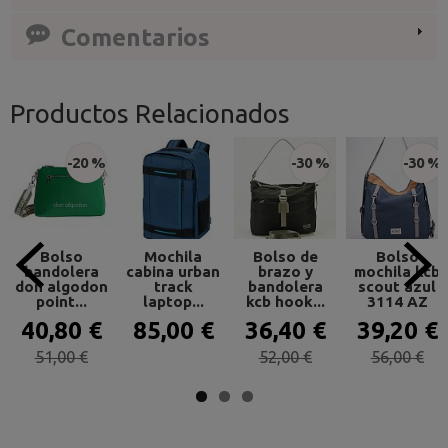
Comentarios
Productos Relacionados
-20 %
-30 %
-30 %
Bolso
Mochila
Bolso de
Bolso
bandolera
cabina urban
brazo y
mochila kcb
don algodon
track
bandolera
scout azul
point...
laptop...
kcb hook...
3114 AZ
40,80 €
85,00 €
36,40 €
39,20 €
51,00 €
52,00 €
56,00 €