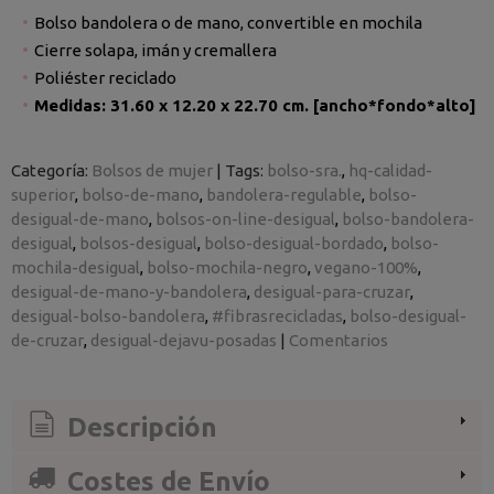
Bolso bandolera o de mano, convertible en mochila
Cierre solapa, imán y cremallera
Poliéster reciclado
Medidas: 31.60 x 12.20 x 22.70 cm. [ancho*fondo*alto]
Categoría:
Bolsos de mujer
|
Tags:
bolso-sra.
hq-calidad-
superior
bolso-de-mano
bandolera-regulable
bolso-
desigual-de-mano
bolsos-on-line-desigual
bolso-bandolera-
desigual
bolsos-desigual
bolso-desigual-bordado
bolso-
mochila-desigual
bolso-mochila-negro
vegano-100%
desigual-de-mano-y-bandolera
desigual-para-cruzar
desigual-bolso-bandolera
#fibrasrecicladas
bolso-desigual-
de-cruzar
desigual-dejavu-posadas
|
Comentarios
Descripción
Costes de Envío