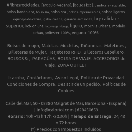
#fibrasrecicladas
[articulo-vegano]
[bolsos-kcb]
bandolera-regulable
bolso-bandolera
bolso-sra.
bolsos-ligeros
bolso-sra
bolsos-impermeables
hq-calidad-
equipaje-de-cabina
gabol-on-line
garantia-samsonite
superior
ligero
kcb-on-line
mochila-urbana
modelo-
kcb-vegan-bags
vegano-100%
urban
poliester-100%
Bolsos de mujer
Maletas
Mochilas
Riñoneras
Maletines
Billeteras de Mujer
Tarjeteros RFID
Billeteros Caballero
BOLSOS Sr.
PARAGÜAS
BOLSA DE VIAJE
ACCESORIOS de
viaje
ZONA OUTLET
Ir arriba
Contáctanos
Aviso Legal
Política de Privacidad
Condiciones de Compra
Desistir de un pedido
Políticas de
Cookies
Calle del Mar, 50 - 08380 Malgrat de Mar, Barcelona - (España)
| Info@caloriol.com |
628450659
Horario:
10h -13h 17h -20.30h |
Tiempo de Entrega:
24, 48
o 72 horas
(*) Precios con Impuestos incluidos