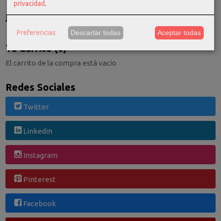
privacidad
.
GRATIS *
Consultar Destinos
Preferencias
Descartar todas
Aceptar todas
Tu Carrito (0)
El carrito de la compra está vacío
Redes Sociales
Twitter
Linkedin
Instagram
Pinterest
Facebook