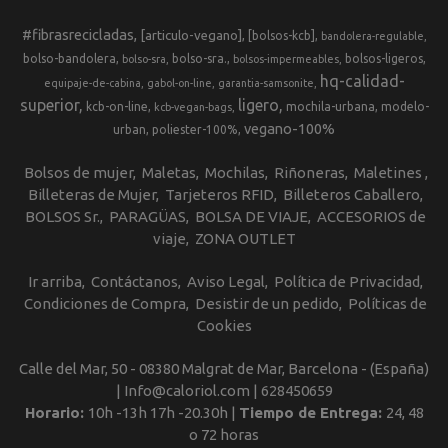
#fibrasrecicladas
[articulo-vegano]
[bolsos-kcb]
bandolera-regulable
bolso-bandolera
bolso-sra.
bolsos-ligeros
bolso-sra
bolsos-impermeables
hq-calidad-
equipaje-de-cabina
gabol-on-line
garantia-samsonite
superior
ligero
kcb-on-line
mochila-urbana
modelo-
kcb-vegan-bags
vegano-100%
urban
poliester-100%
Bolsos de mujer
Maletas
Mochilas
Riñoneras
Maletines
Billeteras de Mujer
Tarjeteros RFID
Billeteros Caballero
BOLSOS Sr.
PARAGÜAS
BOLSA DE VIAJE
ACCESORIOS de
viaje
ZONA OUTLET
Ir arriba
Contáctanos
Aviso Legal
Política de Privacidad
Condiciones de Compra
Desistir de un pedido
Políticas de
Cookies
Calle del Mar, 50 - 08380 Malgrat de Mar, Barcelona - (España)
| Info@caloriol.com |
628450659
Horario:
10h -13h 17h -20.30h |
Tiempo de Entrega:
24, 48
o 72 horas