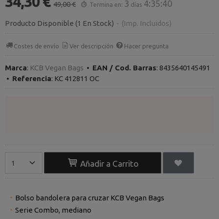
34,30 €
3
4:35:40
49,00 €
Termina en:
días
Producto Disponible
(1 En Stock)
-
(Imp. Incluidos)
Costes de envío
Ver descripción
Hacer pregunta
Marca
:
KCB Vegan Bags
•
EAN / Cod. Barras
:
8435640145491
•
Referencia
:
KC 412811 OC
Añadir a Carrito
Bolso bandolera para cruzar KCB Vegan Bags
Serie Combo, mediano