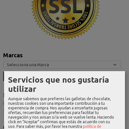
Marcas
Servicios que nos gustaría
utilizar
Idioma
Aunque sabemos que prefieres las galletas de chocolate,
nuestras cookies son una importante contribución a tu
experiencia de compra. Nos ayudan a enseñarte jugosas
ofertas, recuerdan tus preferencias para facilitar tu
navegación y nos avisan si la web se vuelve lenta. Haciendo
click en "Aceptar" confirmas que estás de acuerdo con su
Costes de Envío
uso.
Para saber más, por favor lea nuestra
política de