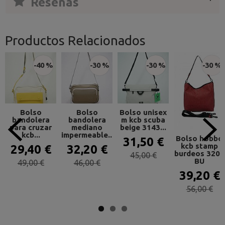
Reseñas
Productos Relacionados
-40 %
-30 %
-30 %
-30 %
Bolso
Bolso
Bolso unisex
bandolera
bandolera
m kcb scuba
para cruzar
mediano
beige 3143...
kcb...
impermeable...
Bolso hobbo
31,50 €
kcb stamp
29,40 €
32,20 €
burdeos 3200
45,00 €
BU
49,00 €
46,00 €
39,20 €
56,00 €