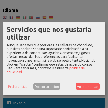
Idioma
Servicios que nos gustaría
utilizar
Costes de Envío
GRATIS *
Aunque sabemos que prefieres las galletas de chocolate,
nuestras cookies son una importante contribución a tu
Consultar Destinos
experiencia de compra. Nos ayudan a enseñarte jugosas
ofertas, recuerdan tus preferencias para facilitar tu
navegación y nos avisan si la web se vuelve lenta. Haciendo
Tu Carrito (0)
click en "Aceptar" confirmas que estás de acuerdo con su
uso.
Para saber más, por favor lea nuestra
política de
El carrito de la compra está vacío
privacidad
.
Redes Sociales
Preferencias
Descartar todas
Aceptar todas
Twitter
Linkedin