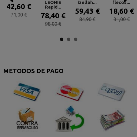
LEONIE
izellah...
flecos...
42,60 €
Rapid...
59,43 €
18,60 €
71,00 €
78,40 €
84,90 €
31,00 €
98,00 €
METODOS DE PAGO