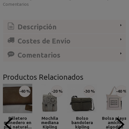
Comentarios
Descripción
Costes de Envío
Comentarios
Productos Relacionados
-40 %
-20 %
-30 %
-40 %
Billetero
Mochila
Bolso
Bolsa playa
monedero en
mediana
bandolera
amichi
piel natural...
Kipling
kipling
algodón