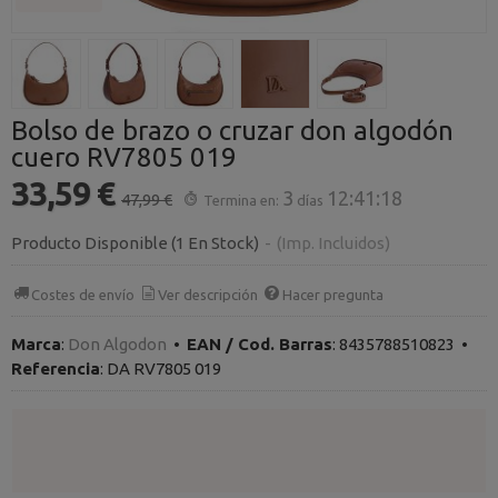
Bolso de brazo o cruzar don algodón
cuero RV7805 019
33,59 €
3
12:41:18
47,99 €
Termina en:
días
Producto Disponible
(1 En Stock)
-
(Imp. Incluidos)
Costes de envío
Ver descripción
Hacer pregunta
Marca
:
Don Algodon
•
EAN / Cod. Barras
:
8435788510823
•
Referencia
:
DA RV7805 019