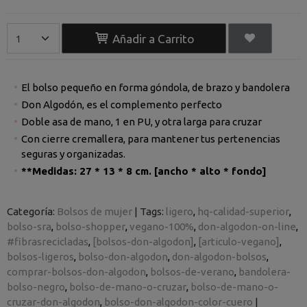
Añadir a Carrito
El bolso pequeño en forma góndola, de brazo y bandolera
Don Algodón, es el complemento perfecto
Doble asa de mano, 1 en PU, y otra larga para cruzar
Con cierre cremallera, para mantener tus pertenencias
seguras y organizadas.
**Medidas: 27 * 13 * 8 cm. [ancho * alto * fondo]
Categoría:
Bolsos de mujer
|
Tags:
ligero
hq-calidad-superior
bolso-sra
bolso-shopper
vegano-100%
don-algodon-on-line
#fibrasrecicladas
[bolsos-don-algodon]
[articulo-vegano]
bolsos-ligeros
bolso-don-algodon
don-algodon-bolsos
comprar-bolsos-don-algodon
bolsos-de-verano
bandolera-
bolso-negro
bolso-de-mano-o-cruzar
bolso-de-mano-o-
cruzar-don-algodon
bolso-don-algodon-color-cuero
|