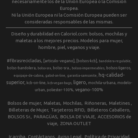
necesariamente los de la Unión Europea o la Comisión
Europea.
Ni la Unión Europea ni la Comisión Europea pueden ser
consideradas responsables de las mismas.
Diseño y durabilidad en Caloriol.com: bolsos, mochilas y
maletas a los mejores precios. Modelos para mujer,
hombre, piel, veganos y viaje.
#fibrasrecicladas
[articulo-vegano]
[bolsos-kcb]
bandolera-regulable
bolso-bandolera
bolso-sra.
bolsos-ligeros
bolso-sra
bolsos-impermeables
hq-calidad-
equipaje-de-cabina
gabol-on-line
garantia-samsonite
superior
ligero
kcb-on-line
mochila-urbana
modelo-
kcb-vegan-bags
vegano-100%
urban
poliester-100%
Bolsos de mujer
Maletas
Mochilas
Riñoneras
Maletines
Billeteras de Mujer
Tarjeteros RFID
Billeteros Caballero
BOLSOS Sr.
PARAGÜAS
BOLSA DE VIAJE
ACCESORIOS de
viaje
ZONA OUTLET
Ir arriba
Contáctanos
Aviso Legal
Política de Privacidad