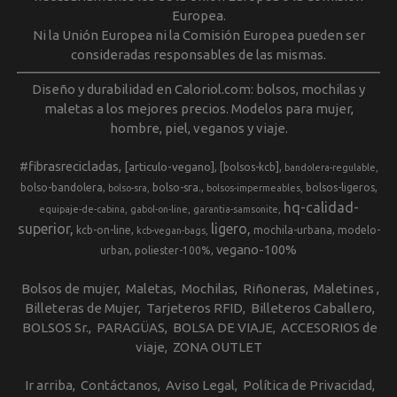
Europea.
Ni la Unión Europea ni la Comisión Europea pueden ser
consideradas responsables de las mismas.
Diseño y durabilidad en Caloriol.com: bolsos, mochilas y
maletas a los mejores precios. Modelos para mujer,
hombre, piel, veganos y viaje.
#fibrasrecicladas
[articulo-vegano]
[bolsos-kcb]
bandolera-regulable
bolso-bandolera
bolso-sra.
bolsos-ligeros
bolso-sra
bolsos-impermeables
hq-calidad-
equipaje-de-cabina
gabol-on-line
garantia-samsonite
superior
ligero
kcb-on-line
mochila-urbana
modelo-
kcb-vegan-bags
vegano-100%
urban
poliester-100%
Bolsos de mujer
Maletas
Mochilas
Riñoneras
Maletines
Billeteras de Mujer
Tarjeteros RFID
Billeteros Caballero
BOLSOS Sr.
PARAGÜAS
BOLSA DE VIAJE
ACCESORIOS de
viaje
ZONA OUTLET
Ir arriba
Contáctanos
Aviso Legal
Política de Privacidad