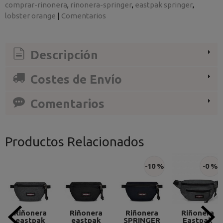
comprar-rinonera
rinonera-springer
eastpak springer
lobster orange
|
Comentarios
Descripción
Costes de Envío
Comentarios
Productos Relacionados
-10 %
-0 %
Riñonera
Riñonera
Riñonera
Riñonera
eastpak
eastpak
SPRINGER
Eastpak