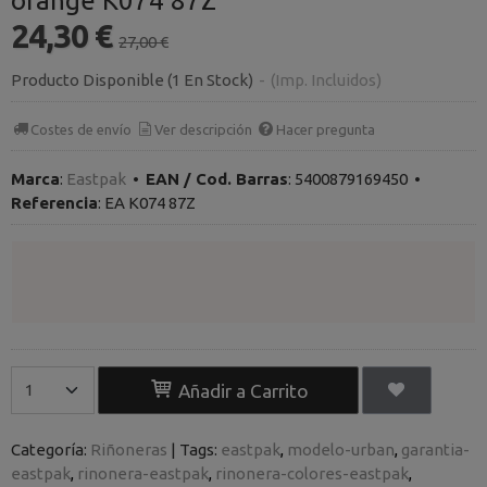
orange K074 87Z
24,30 €
27,00 €
Producto Disponible
(1 En Stock)
-
(Imp. Incluidos)
Costes de envío
Ver descripción
Hacer pregunta
Marca
:
Eastpak
•
EAN / Cod. Barras
:
5400879169450
•
Referencia
:
EA K074 87Z
Añadir a Carrito
Categoría:
Riñoneras
|
Tags:
eastpak
modelo-urban
garantia-
eastpak
rinonera-eastpak
rinonera-colores-eastpak