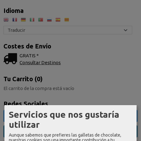
Idioma
Costes de Envío
GRATIS *
Consultar Destinos
Tu Carrito (0)
El carrito de la compra está vacío
Redes Sociales
Servicios que nos gustaría
Twitter
utilizar
Linkedin
Aunque sabemos que prefieres las galletas de chocolate,
nuestras cookies son una importante contribución a tu