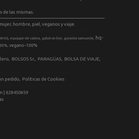
s de las mismas.
ujer, hombre, piel, veganos y viaje.
hq-
geros
equipaje-de-cabina
gabol-on-line
garantia-samsonite
vegano-100%
100%
llero
BOLSOS Sr.
PARAGÜAS
BOLSA DE VIAJE
 un pedido
Políticas de Cookies
m |
628450659
as