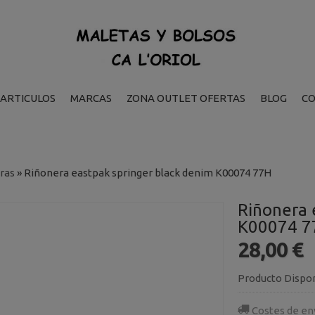
ARTICULOS
MARCAS
ZONA OUTLET OFERTAS
BLOG
C
ras
»
Riñonera eastpak springer black denim K00074 77H
Riñonera 
K00074 7
28,00 €
Producto Dispo
Costes de en