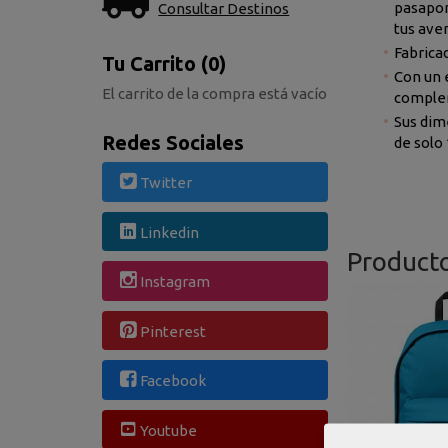
pasaport
Consultar Destinos
tus aven
Fabricad
Tu Carrito (0)
Con un 
El carrito de la compra está vacío
complem
Sus dim
Redes Sociales
de solo 
Twitter
Linkedin
Product
Instagram
Pinterest
Facebook
Youtube