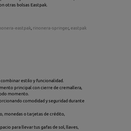
on otras bolsas Eastpak.
nonera-eastpak
rinonera-springer
eastpak
 combinar estilo y funcionalidad.
mento principal con cierre de cremallera,
 todo momento.
porcionando comodidad y seguridad durante
o, monedas o tarjetas de crédito,
cio para llevar tus gafas de sol, llaves,