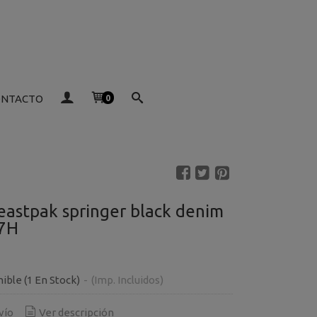
ONTACTO
0
eastpak springer black denim
7H
nible
(1 En Stock)
-
(Imp. Incluidos)
vío
Ver descripción