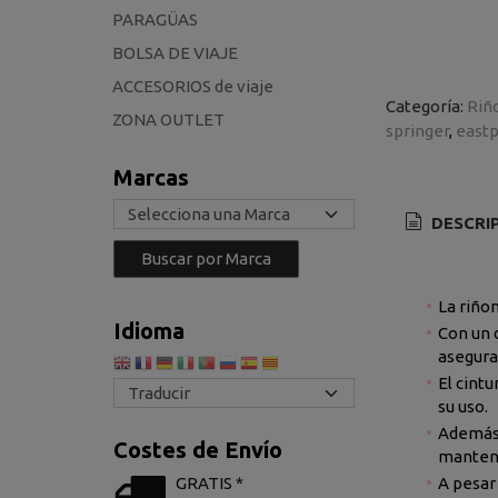
PARAGÜAS
BOLSA DE VIAJE
ACCESORIOS de viaje
Categoría:
Riñ
ZONA OUTLET
springer
east
Marcas
DESCRI
La riño
Idioma
Con un 
asegura
El cint
su uso.
Además,
Costes de Envío
manteni
A pesar 
GRATIS *