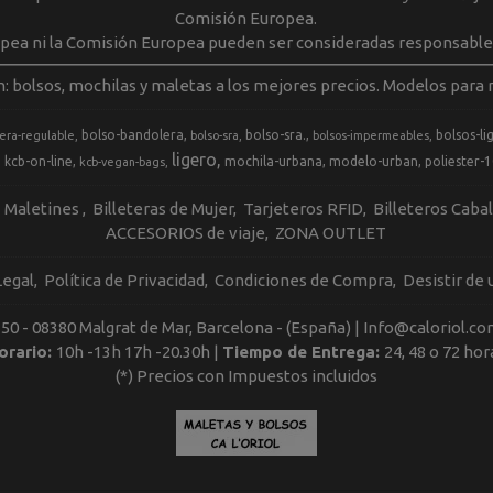
Comisión Europea.
opea ni la Comisión Europea pueden ser consideradas responsable
m: bolsos, mochilas y maletas a los mejores precios. Modelos para m
bolso-bandolera
bolso-sra.
bolsos-li
era-regulable
bolso-sra
bolsos-impermeables
ligero
kcb-on-line
mochila-urbana
modelo-urban
poliester-
kcb-vegan-bags
Maletines
Billeteras de Mujer
Tarjeteros RFID
Billeteros Caba
ACCESORIOS de viaje
ZONA OUTLET
Legal
Política de Privacidad
Condiciones de Compra
Desistir de
, 50 - 08380 Malgrat de Mar, Barcelona - (España) | Info@caloriol.co
orario:
10h -13h 17h -20.30h |
Tiempo de Entrega:
24, 48 o 72 hor
(*) Precios con Impuestos incluidos