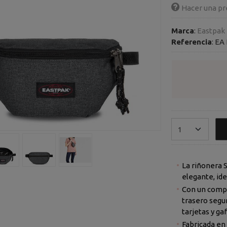
Hacer una pr
Marca
:
Eastpak
Referencia
:
EA 
La riñonera S
elegante, ide
Con un compa
trasero segur
tarjetas y gaf
Fabricada en