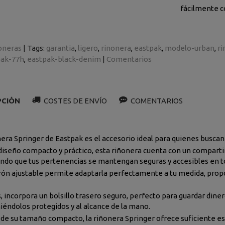
fácilmente c
oneras
|
Tags:
garantia
ligero
rinonera
eastpak
modelo-urban
ri
pak-77h
eastpak-black-denim
|
Comentarios
PCIÓN
COSTES DE ENVÍO
COMENTARIOS
nera Springer de Eastpak es el accesorio ideal para quienes buscan
diseño compacto y práctico, esta riñonera cuenta con un comparti
ndo que tus pertenencias se mantengan seguras y accesibles en
urón ajustable permite adaptarla perfectamente a tu medida, pro
 incorpora un bolsillo trasero seguro, perfecto para guardar diner
éndolos protegidos y al alcance de la mano.
de su tamaño compacto, la riñonera Springer ofrece suficiente espa