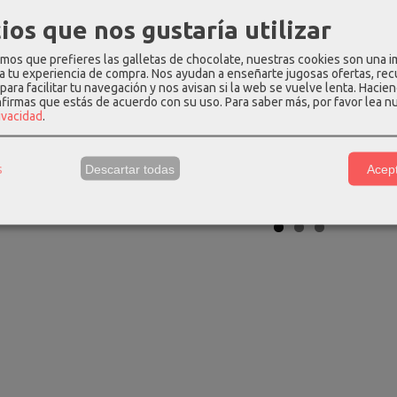
ios que nos gustaría utilizar
stpak out of
Mochila L antirrobo kcb
Monedero-tar
os que prefieres las galletas de chocolate, nuestras cookies son una 
 15.6"...
cross new...
vegan f
 a tu experiencia de compra. Nos ayudan a enseñarte jugosas ofertas, re
para facilitar tu navegación y nos avisan si la web se vuelve lenta. Hacien
 €
44,07 €
15,
65,00 €
47,90 €
nfirmas que estás de acuerdo con su uso.
Para saber más, por favor lea n
rivacidad
.
s
Descartar todas
Acept