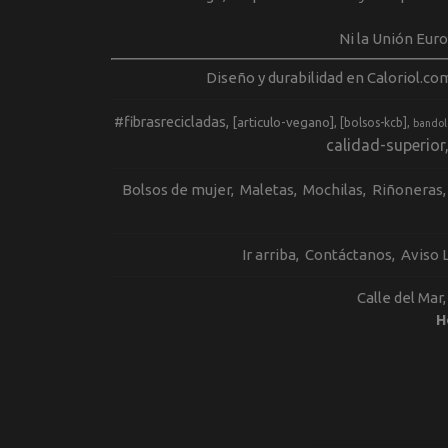
Ni la Unión Eur
Diseño y durabilidad en Caloriol.co
#fibrasrecicladas
[articulo-vegano]
[bolsos-kcb]
bandol
calidad-superior
Bolsos de mujer
Maletas
Mochilas
Riñoneras
Ir arriba
Contáctanos
Aviso 
Calle del Mar
H