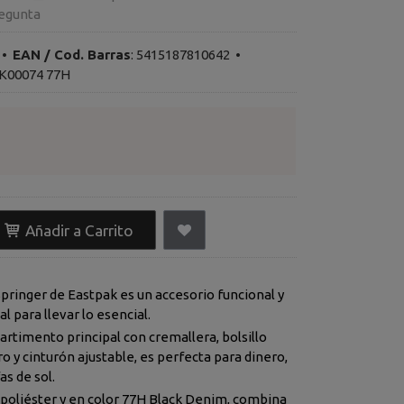
egunta
•
EAN / Cod. Barras
:
5415187810642
•
K00074 77H
Añadir a Carrito
pringer de Eastpak es un accesorio funcional y
al para llevar lo esencial.
rtimento principal con cremallera, bolsillo
o y cinturón ajustable, es perfecta para dinero,
as de sol.
 poliéster y en color 77H Black Denim, combina