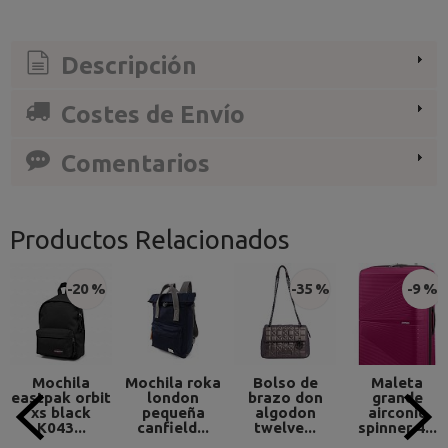
Descripción
Costes de Envío
Comentarios
Productos Relacionados
-20 %
-35 %
-9 %
Mochila
Mochila roka
Bolso de
Maleta
eastpak orbit
london
brazo don
grande
xs black
pequeña
algodon
airconic
K043...
canfield...
twelve...
spinner 4...