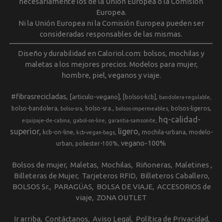
necesariamente los de la Unión Europea o la Comisión
Europea.
Ni la Unión Europea ni la Comisión Europea pueden ser
consideradas responsables de las mismas.
Diseño y durabilidad en Caloriol.com: bolsos, mochilas y
maletas a los mejores precios. Modelos para mujer,
hombre, piel, veganos y viaje.
#fibrasrecicladas
[articulo-vegano]
[bolsos-kcb]
bandolera-regulable
bolso-bandolera
bolso-sra.
bolsos-ligeros
bolso-sra
bolsos-impermeables
hq-calidad-
equipaje-de-cabina
gabol-on-line
garantia-samsonite
superior
ligero
kcb-on-line
mochila-urbana
modelo-
kcb-vegan-bags
vegano-100%
urban
poliester-100%
Bolsos de mujer
Maletas
Mochilas
Riñoneras
Maletines
Billeteras de Mujer
Tarjeteros RFID
Billeteros Caballero
BOLSOS Sr.
PARAGÜAS
BOLSA DE VIAJE
ACCESORIOS de
viaje
ZONA OUTLET
Ir arriba
Contáctanos
Aviso Legal
Política de Privacidad