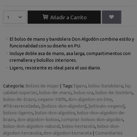
Añadir a Carrito
El bolso de mano y bandolera Don Algodón combina estilo y
funcionalidad con su diseño en PU.
Incluye doble asa de mano, asa larga, compartimentos con
cremallera y bolsillos interiores.
Ligero, resistente es ideal para el uso diario.
Categoría:
Bolsos de mujer
|
Tags:
ligero
bolso-bandolera
hq-
calidad-superior
bolso-de-mano
bolso-sra
bolso-de-hombro
bolso-de-brazo
vegano-100%
don-algodon-on-line
#fibrasrecicladas
[bolsos-don-algodon]
[articulo-vegano]
bolsos-ligeros
bolso-don-algodon
bolso-don-algodon-de-
brazo
don-algodon-bolsos
comprar-bolsos-don-algodon
bolso-don-algodon-natural
bolso-terracota
bolso-don-
algodon-terracota
don-algodon-terracota
|
Comentarios