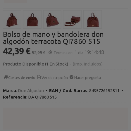
Bolso de mano y bandolera don
algodón terracota QI7860 515
42,39 €
1
19:14:47
52,99 €
Termina en:
día
Producto Disponible
(1 En Stock)
-
(Imp. Incluidos)
Costes de envío
Ver descripción
Hacer pregunta
Marca
:
Don Algodon
•
EAN / Cod. Barras
:
8435726152511
•
Referencia
:
DA QI7860 515