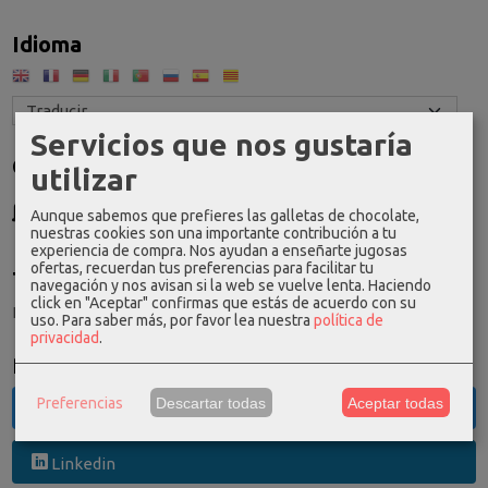
Idioma
Servicios que nos gustaría
Costes de Envío
utilizar
GRATIS *
Aunque sabemos que prefieres las galletas de chocolate,
Consultar Destinos
nuestras cookies son una importante contribución a tu
experiencia de compra. Nos ayudan a enseñarte jugosas
ofertas, recuerdan tus preferencias para facilitar tu
Tu Carrito (0)
navegación y nos avisan si la web se vuelve lenta. Haciendo
click en "Aceptar" confirmas que estás de acuerdo con su
El carrito de la compra está vacío
uso.
Para saber más, por favor lea nuestra
política de
privacidad
.
Redes Sociales
Preferencias
Descartar todas
Aceptar todas
Twitter
Linkedin