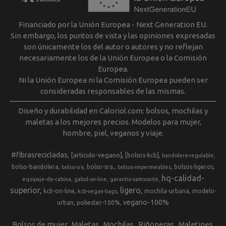
Financiado por la Unión Europea - Next Generation EU.
Sin embargo, los puntos de vista y las opiniones expresadas
son únicamente los del autor o autores y no reflejan
necesariamente los de la Unión Europea o la Comisión
Europea.
Ni la Unión Europea ni la Comisión Europea pueden ser
consideradas responsables de las mismas.
Diseño y durabilidad en Caloriol.com: bolsos, mochilas y
maletas a los mejores precios. Modelos para mujer,
hombre, piel, veganos y viaje.
#fibrasrecicladas
[articulo-vegano]
[bolsos-kcb]
bandolera-regulable
bolso-bandolera
bolso-sra.
bolsos-ligeros
bolso-sra
bolsos-impermeables
hq-calidad-
equipaje-de-cabina
gabol-on-line
garantia-samsonite
superior
ligero
kcb-on-line
mochila-urbana
modelo-
kcb-vegan-bags
vegano-100%
urban
poliester-100%
Bolsos de mujer
Maletas
Mochilas
Riñoneras
Maletines