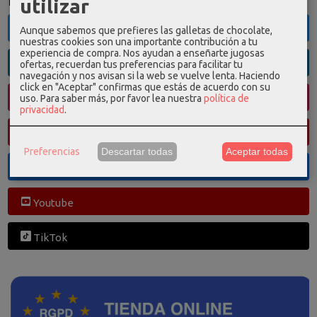
Redes Sociales
utilizar
Twitter
Aunque sabemos que prefieres las galletas de chocolate,
nuestras cookies son una importante contribución a tu
experiencia de compra. Nos ayudan a enseñarte jugosas
Linkedin
ofertas, recuerdan tus preferencias para facilitar tu
navegación y nos avisan si la web se vuelve lenta. Haciendo
click en "Aceptar" confirmas que estás de acuerdo con su
Instagram
uso.
Para saber más, por favor lea nuestra
política de
privacidad
.
Pinterest
Preferencias
Descartar todas
Aceptar todas
Facebook
Youtube
TikTok