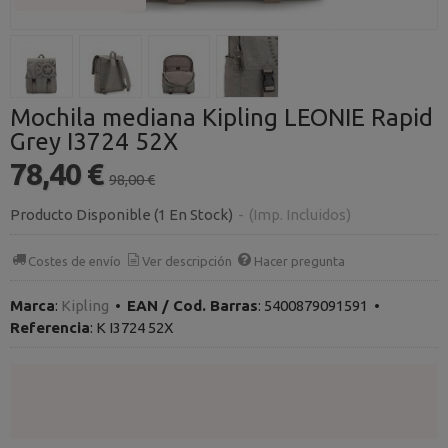
Mochila mediana Kipling LEONIE Rapid
Grey​ I3724 52X
78,40 €
98,00 €
Producto Disponible
(1 En Stock)
-
(Imp. Incluidos)
Costes de envío
Ver descripción
Hacer pregunta
Marca
:
Kipling
•
EAN / Cod. Barras
:
5400879091591
•
Referencia
:
K I3724 52X