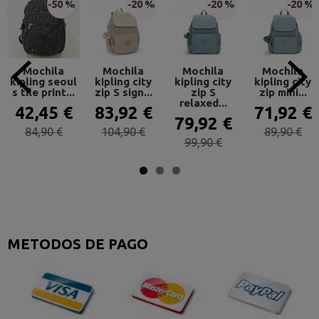
-50 %
-20 %
-20 %
-20 %
Mochila
Mochila
Mochila
Mochila
kipling seoul
kipling city
kipling city
kipling city
s tile print...
zip S sign...
zip S
zip mini...
relaxed...
42,45 €
83,92 €
71,92 €
79,92 €
84,90 €
104,90 €
89,90 €
99,90 €
METODOS DE PAGO