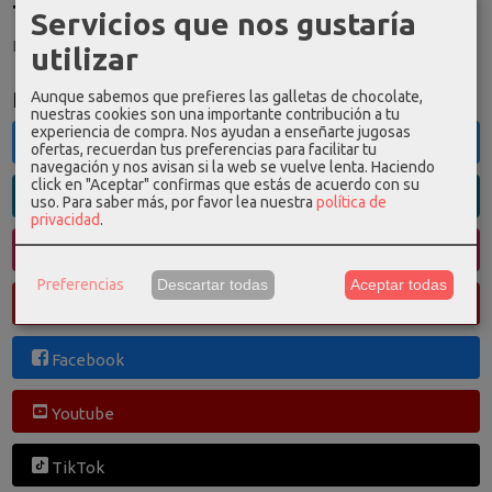
Tu Carrito (0)
Servicios que nos gustaría
El carrito de la compra está vacío
utilizar
Redes Sociales
Aunque sabemos que prefieres las galletas de chocolate,
nuestras cookies son una importante contribución a tu
experiencia de compra. Nos ayudan a enseñarte jugosas
Twitter
ofertas, recuerdan tus preferencias para facilitar tu
navegación y nos avisan si la web se vuelve lenta. Haciendo
click en "Aceptar" confirmas que estás de acuerdo con su
Linkedin
uso.
Para saber más, por favor lea nuestra
política de
privacidad
.
Instagram
Preferencias
Descartar todas
Aceptar todas
Pinterest
Facebook
Youtube
TikTok