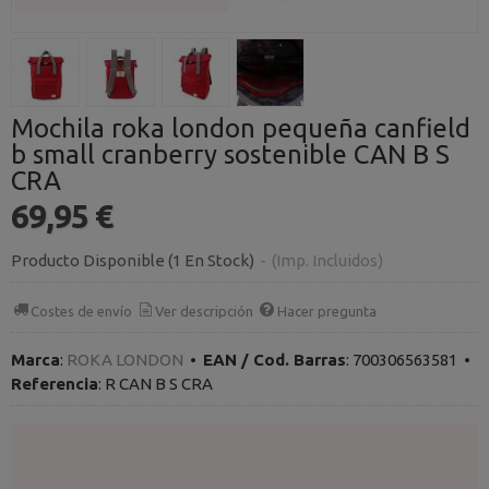
Mochila roka london pequeña canfield
b small cranberry sostenible CAN B S
CRA
69,95 €
Producto Disponible
(1 En Stock)
-
(Imp. Incluidos)
Costes de envío
Ver descripción
Hacer pregunta
Marca
:
ROKA LONDON
•
EAN / Cod. Barras
:
700306563581
•
Referencia
:
R CAN B S CRA