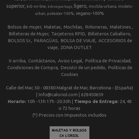
superior
ligero
kcb-on-line
mochila-urbana
modelo-
kcb-vegan-bags
vegano-100%
urban
poliester-100%
Bolsos de mujer
Maletas
Mochilas
Riñoneras
Maletines
Billeteras de Mujer
Tarjeteros RFID
Billeteros Caballero
BOLSOS Sr.
PARAGÜAS
BOLSA DE VIAJE
ACCESORIOS de
viaje
ZONA OUTLET
Ir arriba
Contáctanos
Aviso Legal
Política de Privacidad
Condiciones de Compra
Desistir de un pedido
Políticas de
Cookies
Calle del Mar, 50 - 08380 Malgrat de Mar, Barcelona - (España)
| Info@caloriol.com |
628450659
Horario:
10h -13h 17h -20.30h |
Tiempo de Entrega:
24, 48
o 72 horas
(*) Precios con Impuestos incluidos