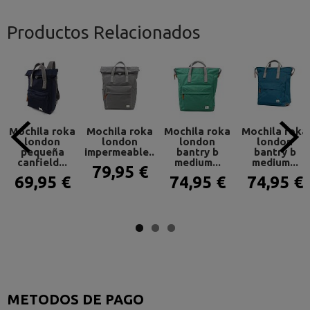
Productos Relacionados
Mochila roka
Mochila roka
Mochila roka
Mochila roka
london
london
london
london
pequeña
impermeable...
bantry b
bantry b
canfield...
medium...
medium...
79,95 €
69,95 €
74,95 €
74,95 €
METODOS DE PAGO