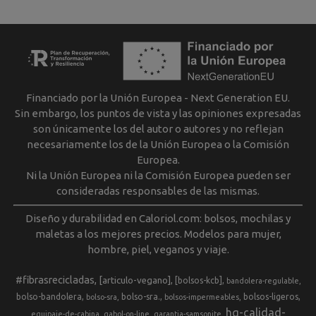
Financiado por la Unión Europea - Next Generation EU.
Sin embargo, los puntos de vista y las opiniones expresadas
son únicamente los del autor o autores y no reflejan
necesariamente los de la Unión Europea o la Comisión
Europea.
Ni la Unión Europea ni la Comisión Europea pueden ser
consideradas responsables de las mismas.
Diseño y durabilidad en Caloriol.com: bolsos, mochilas y
maletas a los mejores precios. Modelos para mujer,
hombre, piel, veganos y viaje.
#fibrasrecicladas
[articulo-vegano]
[bolsos-kcb]
bandolera-regulable
bolso-bandolera
bolso-sra.
bolsos-ligeros
bolso-sra
bolsos-impermeables
hq-calidad-
equipaje-de-cabina
gabol-on-line
garantia-samsonite