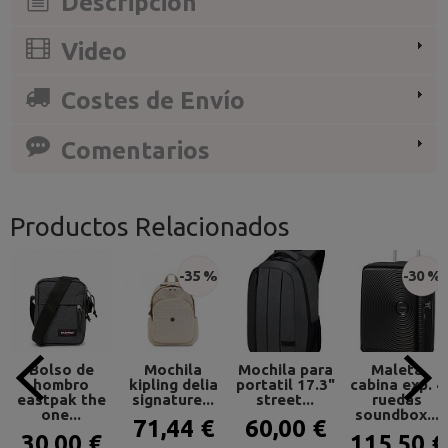
Descripción
Video
Costes de Envío
Comentarios
Productos Relacionados
-35 %
-30 %
Bolso de
Mochila
Mochila para
Maleta
hombro
kipling delia
portatil 17.3"
cabina exp. 4
eastpak the
signature...
street...
ruedas
one...
soundbox...
71,44 €
60,00 €
30,00 €
115,50 €