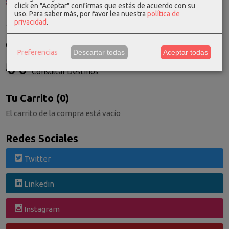
click en "Aceptar" confirmas que estás de acuerdo con su
uso.
Para saber más, por favor lea nuestra
política de
privacidad
.
Costes de Envío
Preferencias
Descartar todas
Aceptar todas
GRATIS *
Consultar Destinos
Tu Carrito (0)
El carrito de la compra está vacío
Redes Sociales
Twitter
Linkedin
Instagram