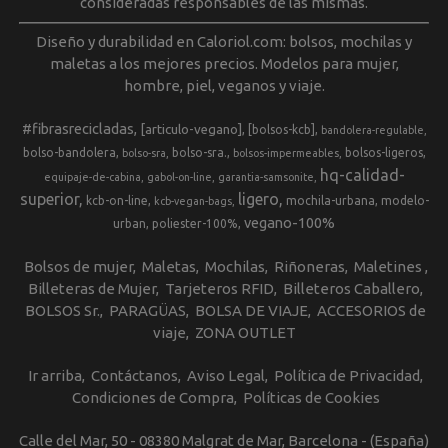
consideradas responsables de las mismas.
Diseño y durabilidad en Caloriol.com: bolsos, mochilas y
maletas a los mejores precios. Modelos para mujer,
hombre, piel, veganos y viaje.
#fibrasrecicladas
[articulo-vegano]
[bolsos-kcb]
bandolera-regulable
bolso-bandolera
bolso-sra.
bolsos-ligeros
bolso-sra
bolsos-impermeables
hq-calidad-
equipaje-de-cabina
gabol-on-line
garantia-samsonite
superior
ligero
kcb-on-line
mochila-urbana
modelo-
kcb-vegan-bags
vegano-100%
urban
poliester-100%
Bolsos de mujer
Maletas
Mochilas
Riñoneras
Maletines
Billeteras de Mujer
Tarjeteros RFID
Billeteros Caballero
BOLSOS Sr.
PARAGÜAS
BOLSA DE VIAJE
ACCESORIOS de
viaje
ZONA OUTLET
Ir arriba
Contáctanos
Aviso Legal
Política de Privacidad
Condiciones de Compra
Políticas de Cookies
Calle del Mar, 50 - 08380 Malgrat de Mar, Barcelona - (España)