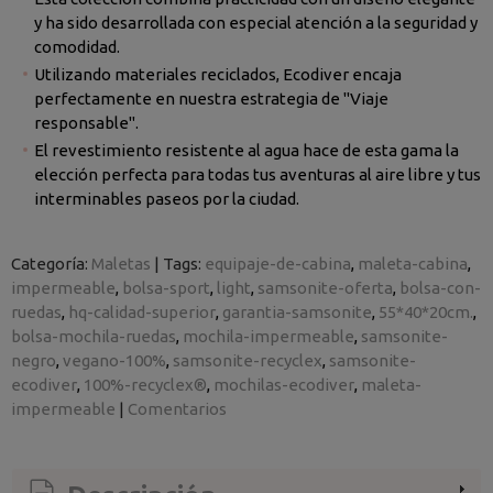
y ha sido desarrollada con especial atención a la seguridad y
comodidad.
Utilizando materiales reciclados, Ecodiver encaja
perfectamente en nuestra estrategia de "Viaje
responsable".
El revestimiento resistente al agua hace de esta gama la
elección perfecta para todas tus aventuras al aire libre y tus
interminables paseos por la ciudad.
Categoría:
Maletas
|
Tags:
equipaje-de-cabina
maleta-cabina
impermeable
bolsa-sport
light
samsonite-oferta
bolsa-con-
ruedas
hq-calidad-superior
garantia-samsonite
55*40*20cm.
bolsa-mochila-ruedas
mochila-impermeable
samsonite-
negro
vegano-100%
samsonite-recyclex
samsonite-
ecodiver
100%-recyclex®
mochilas-ecodiver
maleta-
impermeable
|
Comentarios