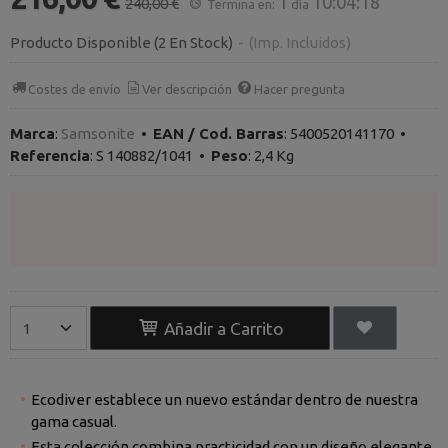
1
10:04:17
240,00 €
Termina en:
día
Producto Disponible
(2 En Stock)
-
(Imp. Incluidos)
Costes de envío
Ver descripción
Hacer pregunta
Marca
:
Samsonite
•
EAN / Cod. Barras
:
5400520141170
•
Referencia
:
S 140882/1041
•
Peso
:
2,4 Kg
Añadir a Carrito
Ecodiver establece un nuevo estándar dentro de nuestra
gama casual.
Esta colección combina practicidad con un diseño elegante