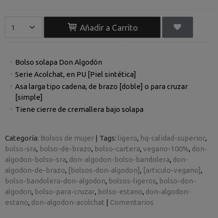
Añadir a Carrito
Bolso solapa Don Algodón
Serie Acolchat, en PU [Piel sintética]
Asa larga tipo cadena, de brazo [doble] o para cruzar
[simple]
Tiene cierre de cremallera bajo solapa
Categoría:
Bolsos de mujer
|
Tags:
ligero
hq-calidad-superior
bolso-sra
bolso-de-brazo
bolso-cartera
vegano-100%
don-
algodon-bolso-sra
don-algodon-bolso-bandolera
don-
algodon-de-brazo
[bolsos-don-algodon]
[articulo-vegano]
bolso-bandolera-don-algodon
bolsos-ligeros
bolso-don-
algodon
bolso-para-cruzar
bolso-estano
don-algodon-
estano
don-algodon-acolchat
|
Comentarios