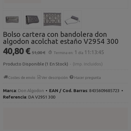
Bolso cartera con bandolera don
algodon acolchat estaño V2954 300
40,80 €
1
11:13:45
51,00 €
Termina en:
día
Producto Disponible
(1 En Stock)
-
(Imp. Incluidos)
Costes de envío
Ver descripción
Hacer pregunta
Marca
:
Don Algodon
•
EAN / Cod. Barras
:
8435609685723
•
Referencia
:
DA V2951 300