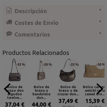
Descripción
Costes de Envío
Comentarios
Productos Relacionados
-35 %
-20 %
-25 %
-30 %
Bolso de
Bolso de
Bolso de
Bolso cartera
brazo don
brazo y
brazo o de
amichi rafia
algodon
bandolera
cruzar don...
camel oro...
twelve...
don...
37,49 €
15,39 €
37,04 €
44,00 €