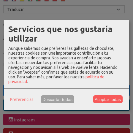
Costes de Envío
Servicios que nos gustaría
GRATIS *
utilizar
Consultar Destinos
Aunque sabemos que prefieres las galletas de chocolate,
nuestras cookies son una importante contribución a tu
Tu Carrito (0)
experiencia de compra. Nos ayudan a enseñarte jugosas
ofertas, recuerdan tus preferencias para facilitar tu
El carrito de la compra está vacío
navegación y nos avisan si la web se vuelve lenta. Haciendo
click en "Aceptar" confirmas que estás de acuerdo con su
uso.
Para saber más, por favor lea nuestra
política de
Redes Sociales
privacidad
.
Twitter
Preferencias
Descartar todas
Aceptar todas
Linkedin
Instagram