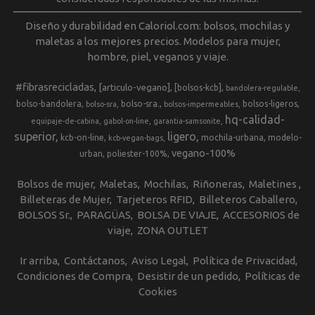
Diseño y durabilidad en Caloriol.com: bolsos, mochilas y
maletas a los mejores precios. Modelos para mujer,
hombre, piel, veganos y viaje.
#fibrasrecicladas
[articulo-vegano]
[bolsos-kcb]
bandolera-regulable
bolso-bandolera
bolso-sra.
bolsos-ligeros
bolso-sra
bolsos-impermeables
hq-calidad-
equipaje-de-cabina
gabol-on-line
garantia-samsonite
superior
ligero
kcb-on-line
mochila-urbana
modelo-
kcb-vegan-bags
vegano-100%
urban
poliester-100%
Bolsos de mujer
Maletas
Mochilas
Riñoneras
Maletines
Billeteras de Mujer
Tarjeteros RFID
Billeteros Caballero
BOLSOS Sr.
PARAGÜAS
BOLSA DE VIAJE
ACCESORIOS de
viaje
ZONA OUTLET
Ir arriba
Contáctanos
Aviso Legal
Política de Privacidad
Condiciones de Compra
Desistir de un pedido
Políticas de
Cookies