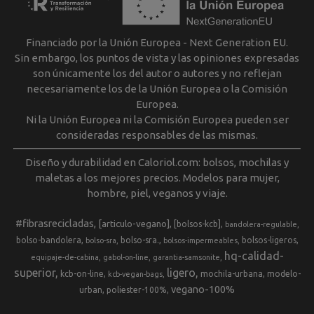
Financiado por la Unión Europea - Next Generation EU.
Sin embargo, los puntos de vista y las opiniones expresadas
son únicamente los del autor o autores y no reflejan
necesariamente los de la Unión Europea o la Comisión
Europea.
Ni la Unión Europea ni la Comisión Europea pueden ser
consideradas responsables de las mismas.
Diseño y durabilidad en Caloriol.com: bolsos, mochilas y
maletas a los mejores precios. Modelos para mujer,
hombre, piel, veganos y viaje.
#fibrasrecicladas
[articulo-vegano]
[bolsos-kcb]
bandolera-regulable
bolso-bandolera
bolso-sra.
bolsos-ligeros
bolso-sra
bolsos-impermeables
hq-calidad-
equipaje-de-cabina
gabol-on-line
garantia-samsonite
superior
ligero
kcb-on-line
mochila-urbana
modelo-
kcb-vegan-bags
vegano-100%
urban
poliester-100%