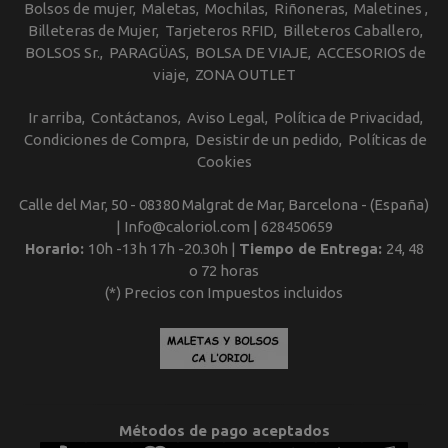
Bolsos de mujer
Maletas
Mochilas
Riñoneras
Maletines
Billeteras de Mujer
Tarjeteros RFID
Billeteros Caballero
BOLSOS Sr.
PARAGÜAS
BOLSA DE VIAJE
ACCESORIOS de
viaje
ZONA OUTLET
Ir arriba
Contáctanos
Aviso Legal
Política de Privacidad
Condiciones de Compra
Desistir de un pedido
Políticas de
Cookies
Calle del Mar, 50 - 08380 Malgrat de Mar, Barcelona - (España)
| Info@caloriol.com |
628450659
Horario:
10h -13h 17h -20.30h |
Tiempo de Entrega:
24, 48
o 72 horas
(*) Precios con Impuestos incluidos
Métodos de pago aceptados