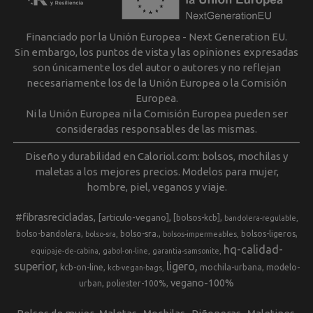
Financiado por la Unión Europea - Next Generation EU.
Sin embargo, los puntos de vista y las opiniones expresadas
son únicamente los del autor o autores y no reflejan
necesariamente los de la Unión Europea o la Comisión
Europea.
Ni la Unión Europea ni la Comisión Europea pueden ser
consideradas responsables de las mismas.
Diseño y durabilidad en Caloriol.com: bolsos, mochilas y
maletas a los mejores precios. Modelos para mujer,
hombre, piel, veganos y viaje.
#fibrasrecicladas
[articulo-vegano]
[bolsos-kcb]
bandolera-regulable
bolso-bandolera
bolso-sra.
bolsos-ligeros
bolso-sra
bolsos-impermeables
hq-calidad-
equipaje-de-cabina
gabol-on-line
garantia-samsonite
superior
ligero
kcb-on-line
mochila-urbana
modelo-
kcb-vegan-bags
vegano-100%
urban
poliester-100%