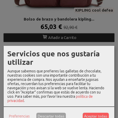
KIPLING cool defea
Bolso de brazo y bandolera kipling...
65,03 €
92,90 €
Añadir a Carrito
Servicios que nos gustaría
-25 %
utilizar
Aunque sabemos que prefieres las galletas de chocolate,
nuestras cookies son una importante contribución a tu
experiencia de compra. Nos ayudan a enseñarte jugosas
ofertas, recuerdan tus preferencias para facilitar tu
navegación y nos avisan si la web se vuelve lenta. Haciendo
click en "Aceptar" confirmas que estás de acuerdo con su
uso.
Para saber más, por favor lea nuestra
política de
privacidad
.
Preferencias
Descartar todas
Aceptar todas