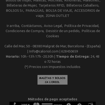
Bolsos de mujer
Maletas
Mochilas
Riñoneras
Maletines
Billeteras de Mujer
Tarjeteros RFID
Billeteros Caballero
BOLSOS Sr.
PARAGÜAS
BOLSA DE VIAJE
ACCESORIOS de
viaje
ZONA OUTLET
Ir arriba
Contáctanos
Aviso Legal
Política de Privacidad
Condiciones de Compra
Desistir de un pedido
Políticas de
Cookies
Calle del Mar, 50 - 08380 Malgrat de Mar, Barcelona - (España)
| Info@caloriol.com |
628450659
Horario:
10h -13h 17h -20.30h |
Tiempo de Entrega:
24, 48
o 72 horas
(*) Precios con Impuestos incluidos
Métodos de pago aceptados