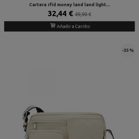
Cartera rfid money land land light...
32,44 €
49,90 €
Añadir a Carrito
-35 %