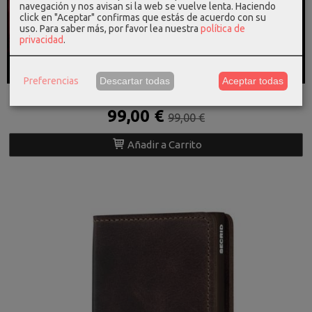
navegación y nos avisan si la web se vuelve lenta. Haciendo
click en "Aceptar" confirmas que estás de acuerdo con su
uso.
Para saber más, por favor lea nuestra
política de
privacidad
.
TARJETERO SECRID RFID
Preferencias
Descartar todas
Aceptar todas
Tarjetero rfid secrid twinwallet...
99,00 €
99,00 €
Añadir a Carrito