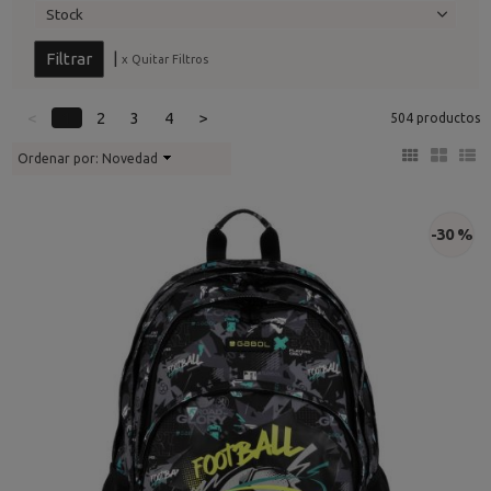
Stock
|
x Quitar Filtros
<
1
2
3
4
>
504 productos
Ordenar por:
Novedad
-30 %