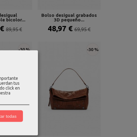
desigual
Bolso desigual grabados
e bicolor...
3D pequeño...
 €
48,97 €
89,95 €
69,95 €
-30 %
-30 %
importante
cuerdan tus
do click en
uestra
ar todas
DESIGUAL