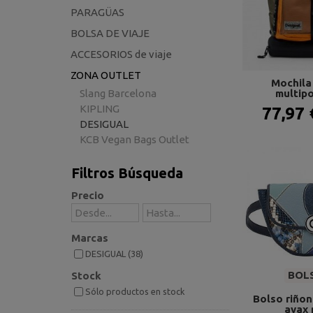
PARAGÜAS
BOLSA DE VIAJE
ACCESORIOS de viaje
ZONA OUTLET
Mochila
multipo
Slang Barcelona
KIPLING
77,97
DESIGUAL
KCB Vegan Bags Outlet
Filtros Búsqueda
Precio
Marcas
DESIGUAL (38)
BOLS
Stock
Sólo productos en stock
Bolso riñon
ayax 