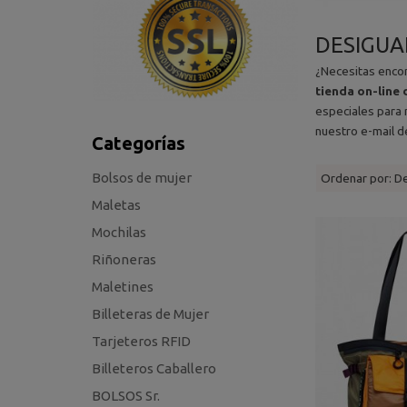
DESIGUAL
¿Necesitas enc
tienda on-lin
especiales para 
nuestro e-mail d
Categorías
Bolsos de mujer
Ordenar por:
D
Maletas
Mochilas
Riñoneras
Maletines
Billeteras de Mujer
Tarjeteros RFID
Billeteros Caballero
BOLSOS Sr.