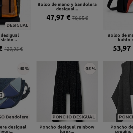
Bolso de mano y bandolera
desigual...
47,97 €
79,95 €
DESIGUAL
 desigual
Bolso de m
sición...
kahlo m
 €
53,97
129,95 €
-40 %
-35 %
O Bandolera
PONCHO DESIGUAL
PONC
era desigual
Poncho desigual rainbow
Poncho de
nyon...
lurex...
sequins 