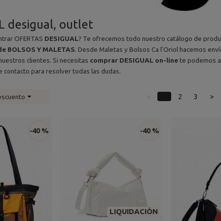
 desigual, outlet
ontrar OFERTAS
DESIGUAL
? Te ofrecemos todo nuestro catálogo de product
e de BOLSOS Y MALETAS
. Desde Maletas y Bolsos Ca l'Oriol hacemos env
nuestros clientes. Si necesitas
comprar DESIGUAL on-line
te podemos ay
e contacto para resolver todas las dudas.
<
1
2
3
>
escuento
-40 %
-40 %
LIQUIDACIÓN