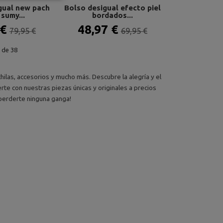
gual new pach
Bolso desigual efecto piel
sumy...
bordados...
 €
48,97 €
79,95 €
69,95 €
de 38
ilas, accesorios y mucho más. Descubre la alegría y el
rte con nuestras piezas únicas y originales a precios
 perderte ninguna ganga!