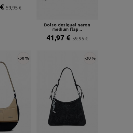
 €
59,95 €
Bolso desigual naron
medium flap...
41,97 €
59,95 €
-30 %
-30 %