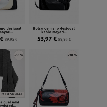
ano desigual
Bolso de mano desigual
ayari...
kahlo mayari...
 €
53,97 €
89,95 €
89,95 €
-35 %
-30 %
HO DESIGUAL
sigual mini
twisted...