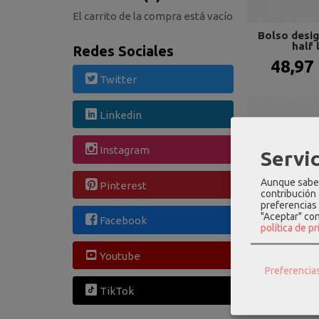
El carrito de la compra está vacío
Bolso desi
half 
Redes Sociales
48,97
Twitter
Linkedin
Instagram
Servic
Aunque sabem
Pinterest
contribución
preferencias 
"Aceptar" co
Facebook
política de p
Youtube
Preferencia
TikTok