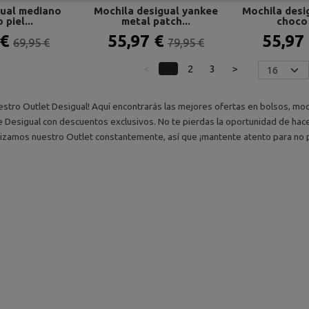
gual mediano
Mochila desigual yankee
Mochila desi
 piel...
metal patch...
choco 
 €
55,97 €
55,97
69,95 €
79,95 €
<
1
2
3
>
estro Outlet Desigual! Aquí encontrarás las mejores ofertas en bolsos, moch
de Desigual con descuentos exclusivos. No te pierdas la oportunidad de hace
alizamos nuestro Outlet constantemente, así que ¡mantente atento para no