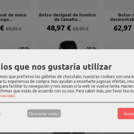
gual de mano
Bolso desigual de hombro
Bolso 
logo...
de tamaño...
desmontabl
 €
48,97 €
62,97
69,95 €
69,95 €
-30 %
-30 %
ios que nos gustaría utilizar
os que prefieres las galletas de chocolate, nuestras cookies son una 
 a tu experiencia de compra. Nos ayudan a enseñarte jugosas ofertas, re
para facilitar tu navegación y nos avisan si la web se vuelve lenta. Hacien
nfirmas que estás de acuerdo con su uso.
Para saber más, por favor lea n
rivacidad
.
s
Descartar todas
Acept
DESIGUAL