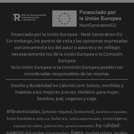
Financiado por la Unión Europea - Next Generation EU.
Sin embargo, los puntos de vista y las opiniones expresadas
son únicamente los del autor o autores y no reflejan
necesariamente los de la Unión Europea o la Comisión
Europea.
Ni la Unión Europea ni la Comisión Europea pueden ser
consideradas responsables de las mismas.
Diseño y durabilidad en Caloriol.com: bolsos, mochilas y
maletas a los mejores precios. Modelos para mujer,
hombre, piel, veganos y viaje.
#fibrasrecicladas
[articulo-vegano]
[bolsos-kcb]
bandolera-regulable
bolso-bandolera
bolso-sra.
bolsos-ligeros
bolso-sra
bolsos-impermeables
hq-calidad-
equipaje-de-cabina
gabol-on-line
garantia-samsonite
superior
ligero
kcb-on-line
mochila-urbana
modelo-
kcb-vegan-bags