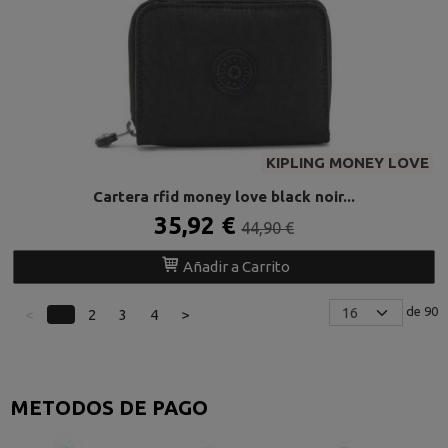
KIPLING MONEY LOVE
Cartera rfid money love black noir...
35,92 €
44,90 €
Añadir a Carrito
de 90
<
1
2
3
4
>
METODOS DE PAGO