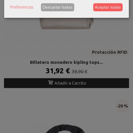
Preferencias
Descartar todas
Aceptar todas
Protección RFID
Billetero monedero kipling tops...
31,92 €
39,90 €
Añadir a Carrito
-20 %