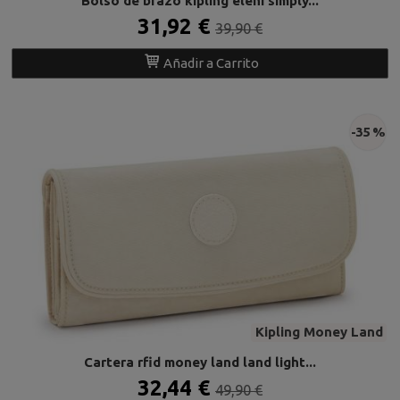
Bolso de brazo kipling eleni simply...
31,92 €
39,90 €
Añadir a Carrito
-35 %
Kipling Money Land
Cartera rfid money land land light...
32,44 €
49,90 €