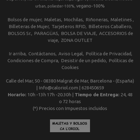
vegano-100%
urban
poliester-100%
Bolsos de mujer
Maletas
Mochilas
Riñoneras
Maletines
Billeteras de Mujer
Tarjeteros RFID
Billeteros Caballero
BOLSOS Sr.
PARAGÜAS
BOLSA DE VIAJE
ACCESORIOS de
viaje
ZONA OUTLET
Ir arriba
Contáctanos
Aviso Legal
Política de Privacidad
Condiciones de Compra
Desistir de un pedido
Políticas de
Cookies
Calle del Mar, 50 - 08380 Malgrat de Mar, Barcelona - (España)
| Info@caloriol.com |
628450659
Horario:
10h -13h 17h -20.30h |
Tiempo de Entrega:
24, 48
o 72 horas
(*) Precios con Impuestos incluidos