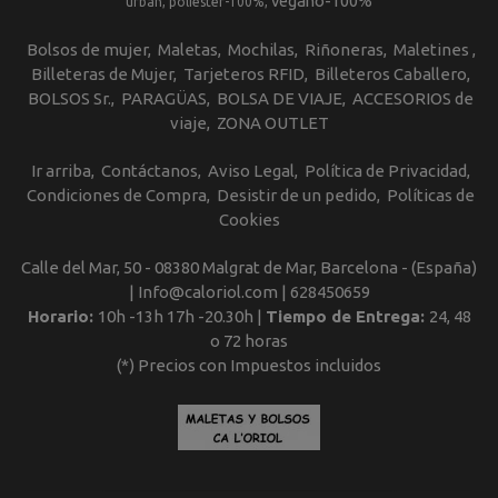
vegano-100%
urban
poliester-100%
Bolsos de mujer
Maletas
Mochilas
Riñoneras
Maletines
Billeteras de Mujer
Tarjeteros RFID
Billeteros Caballero
BOLSOS Sr.
PARAGÜAS
BOLSA DE VIAJE
ACCESORIOS de
viaje
ZONA OUTLET
Ir arriba
Contáctanos
Aviso Legal
Política de Privacidad
Condiciones de Compra
Desistir de un pedido
Políticas de
Cookies
Calle del Mar, 50 - 08380 Malgrat de Mar, Barcelona - (España)
| Info@caloriol.com |
628450659
Horario:
10h -13h 17h -20.30h |
Tiempo de Entrega:
24, 48
o 72 horas
(*) Precios con Impuestos incluidos