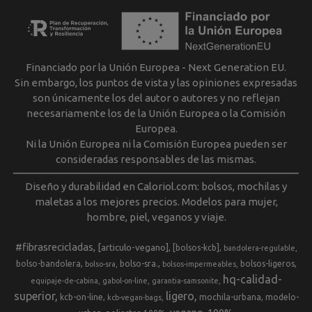
Financiado por la Unión Europea - Next Generation EU.
Sin embargo, los puntos de vista y las opiniones expresadas
son únicamente los del autor o autores y no reflejan
necesariamente los de la Unión Europea o la Comisión
Europea.
Ni la Unión Europea ni la Comisión Europea pueden ser
consideradas responsables de las mismas.
Diseño y durabilidad en Caloriol.com: bolsos, mochilas y
maletas a los mejores precios. Modelos para mujer,
hombre, piel, veganos y viaje.
#fibrasrecicladas
[articulo-vegano]
[bolsos-kcb]
bandolera-regulable
bolso-bandolera
bolso-sra.
bolsos-ligeros
bolso-sra
bolsos-impermeables
hq-calidad-
equipaje-de-cabina
gabol-on-line
garantia-samsonite
superior
ligero
kcb-on-line
mochila-urbana
modelo-
kcb-vegan-bags