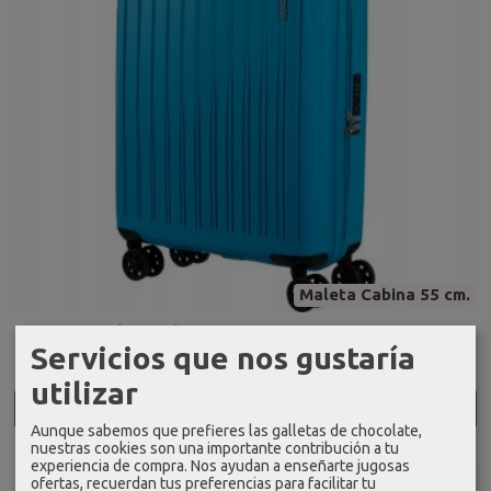
Maleta Cabina 55 cm.
Maleta cabina 55 cm A T rejoy azure...
Servicios que nos gustaría
79,20 €
99,00 €
utilizar
Añadir a Carrito
Aunque sabemos que prefieres las galletas de chocolate,
nuestras cookies son una importante contribución a tu
experiencia de compra. Nos ayudan a enseñarte jugosas
ofertas, recuerdan tus preferencias para facilitar tu