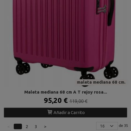
maleta mediana 68 cm.
Maleta mediana 68 cm A T rejoy rosa...
95,20 €
119,00 €
Añadir a Carrito
de 35
<
1
2
3
>