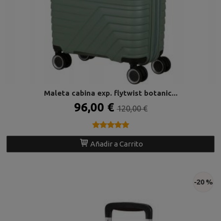
Maleta cabina exp. flytwist botanic...
96,00 €
120,00 €
★★★★★
★★★★★
Añadir a Carrito
-20 %