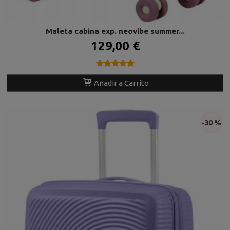
Maleta cabina exp. neovibe summer...
129,00 €
★★★★★
★★★★★
Añadir a Carrito
-30 %