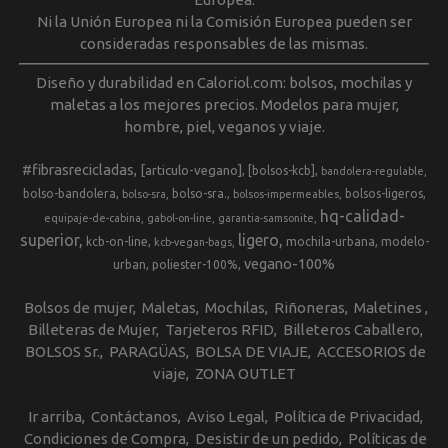
Ni la Unión Europea ni la Comisión Europea pueden ser
consideradas responsables de las mismas.
Diseño y durabilidad en Caloriol.com: bolsos, mochilas y
maletas a los mejores precios. Modelos para mujer,
hombre, piel, veganos y viaje.
#fibrasrecicladas
[articulo-vegano]
[bolsos-kcb]
bandolera-regulable
bolso-bandolera
bolso-sra.
bolsos-ligeros
bolso-sra
bolsos-impermeables
hq-calidad-
equipaje-de-cabina
gabol-on-line
garantia-samsonite
superior
ligero
kcb-on-line
mochila-urbana
modelo-
kcb-vegan-bags
vegano-100%
urban
poliester-100%
Bolsos de mujer
Maletas
Mochilas
Riñoneras
Maletines
Billeteras de Mujer
Tarjeteros RFID
Billeteros Caballero
BOLSOS Sr.
PARAGÜAS
BOLSA DE VIAJE
ACCESORIOS de
viaje
ZONA OUTLET
Ir arriba
Contáctanos
Aviso Legal
Política de Privacidad
Condiciones de Compra
Desistir de un pedido
Políticas de