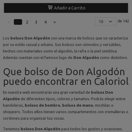
Añadir a Carrito
de 142
<
1
2
3
4
>
Los
bolsos Don Algodón
son una marca de bolsos que se caracteriza
por su estilo casual y urbano. Sus bolsos son cómodos y versátiles,
hechos con materiales como el algodón, la rafia o la piel sintética.
Además cuentan con el famoso logo de
Don Algodón
como distintivo.
Que bolso de Don Algodón
puedo encontrar en Caloriol
En nuestra web encontrarás una gran variedad de
bolsos Don
Algodón
de diferentes tipos, colores y tamaños. Podrás elegir entre
bandoleras,
bolsos de hombro
,
bolsos de mano
, mochilas o
shoppers. Todos ellos tienen varios compartimentos con cremalleras o
cordones para organizar tus cosas.
Tenemos
bolsos Don Algodón
para todos los gustos y ocasiones.