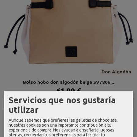
Don Algodón
Bolso hobo don algodón beige SV7806...
61,99 €
Servicios que nos gustaría
Añadir a Carrito
utilizar
Aunque sabemos que prefieres las galletas de chocolate,
nuestras cookies son una importante contribución a tu
experiencia de compra. Nos ayudan a enseñarte jugosas
ofertas, recuerdan tus preferencias para facilitar tu