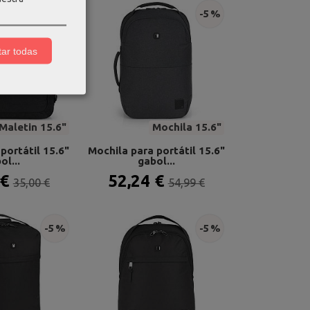
-5 %
-5 %
ar todas
Maletin 15.6"
Mochila 15.6"
portátil 15.6"
Mochila para portátil 15.6"
ol...
gabol...
 €
52,24 €
35,00 €
54,99 €
-5 %
-5 %