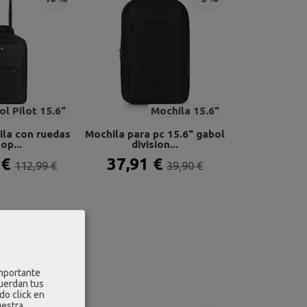
l Pilot 15.6"
Mochila 15.6"
ila con ruedas
Mochila para pc 15.6" gabol
op...
division...
 €
37,91 €
112,99 €
39,90 €
importante
cuerdan tus
do click en
uestra