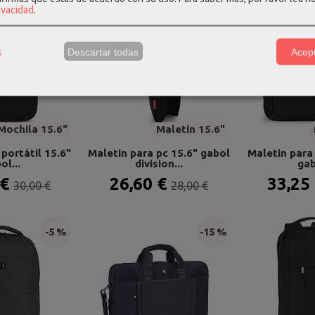
rivacidad
.
-5 %
-5 %
s
Descartar todas
Acept
Mochila 15.6"
Maletin 15.6"
portátil 15.6"
Maletin para pc 15.6" gabol
Maletin para 
ol...
division...
gab
 €
26,60 €
33,25
30,00 €
28,00 €
-5 %
-15 %