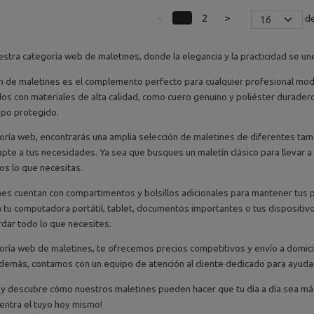
<
1
2
>
de
estra categoría web de maletines, donde la elegancia y la practicidad se un
n de maletines es el complemento perfecto para cualquier profesional mode
ados con materiales de alta calidad, como cuero genuino y poliéster durade
ipo protegido.
oría web, encontrarás una amplia selección de maletines de diferentes tam
te a tus necesidades. Ya sea que busques un maletín clásico para llevar a l
s lo que necesitas.
es cuentan con compartimentos y bolsillos adicionales para mantener tus 
tu computadora portátil, tablet, documentos importantes o tus dispositivos
dar todo lo que necesites.
oría web de maletines, te ofrecemos precios competitivos y envío a domici
demás, contamos con un equipo de atención al cliente dedicado para ayudar
 descubre cómo nuestros maletines pueden hacer que tu día a día sea más fá
entra el tuyo hoy mismo!