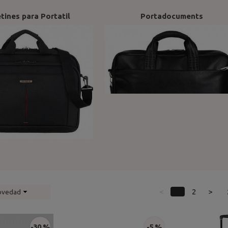
tines para Portatil
Portadocuments
<
1
2
>
ovedad
-30 %
-5 %