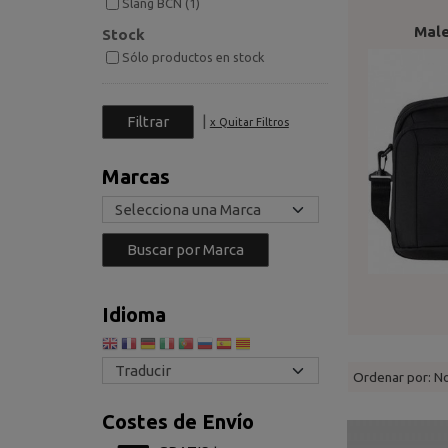
Slang BCN (1)
Male
Stock
Sólo productos en stock
|
x Quitar Filtros
Marcas
Idioma
Ordenar por:
N
Costes de Envío