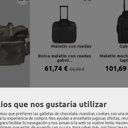
Maletin con ruedas
Gabo
Bolsa maletin con ruedas
Maletin moch
gabol...
lapt
61,74 €
101,69
64,99 €
tin porta pc
ios que nos gustaría utilizar
 bcn...
 €
os que prefieres las galletas de chocolate, nuestras cookies son una 
79,00 €
 a tu experiencia de compra. Nos ayudan a enseñarte jugosas ofertas, re
para facilitar tu navegación y nos avisan si la web se vuelve lenta. Hacien
nfirmas que estás de acuerdo con su uso.
Para saber más, por favor lea n